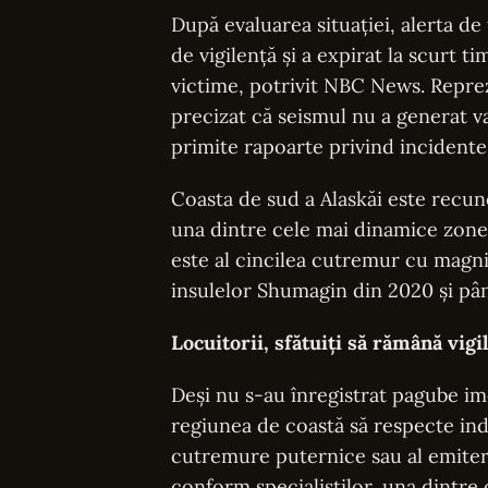
După evaluarea situației, alerta d
de vigilență și a expirat la scurt 
victime, potrivit NBC News. Reprez
precizat că seismul nu a generat va
primite rapoarte privind incidente
Coasta de sud a Alaskăi este recuno
una dintre cele mai dinamice zon
este al cincilea cutremur cu magn
insulelor Shumagin din 2020 și pân
Locuitorii, sfătuiți să rămână vigi
Deși nu s-au înregistrat pagube im
regiunea de coastă să respecte ind
cutremure puternice sau al emiter
conform specialiștilor, una dintre 