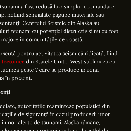
e tsunami a fost redusă la o simplă recomandare
timp, nefiind semnalate pagube materiale sau
entanții Centrului Seismic din Alaska au
luri tsunami cu potențial distructiv și nu au fost
 majore în comunitățile de coastă.
scută pentru activitatea seismică ridicată, fiind
e
tectonice
din Statele Unite. West subliniază că
itudinea peste 7 care se produce în zona
ă în prezent.
lenți
ediate, autoritățile reamintesc populației din
icațiile de siguranță în cazul producerii unor
ii unor alerte de tsunami. Alaska rămâne,
cele mai expuse regiuni din lume la astfel de