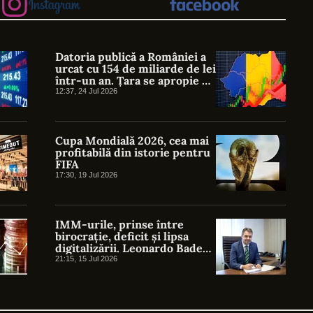
Datoria publică a României a
urcat cu 154 de miliarde de lei
într-un an. Țara se apropie de
pragul de 60% din PIB
12:37, 24 Jul 2026
Cupa Mondială 2026, cea mai
profitabilă din istorie pentru
FIFA
17:30, 19 Jul 2026
IMM-urile, prinse între
birocrație, deficit și lipsa
digitalizării. Leonardo Badea:
„O parte din fragilitatea
21:15, 15 Jul 2026
IMM-urilor este indusă chiar
de stat”