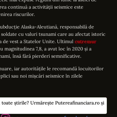
ea continuă a activității seismice este
irea riscurilor.
subducție Alaska-Aleutiană, responsabilă de
soldate cu valuri tsunami care au afectat istoric
 de vest a Statelor Unite. Ultimul
cutremur
u magnitudinea 7,8, a avut loc în 2020 și a
nami, însă fără pierderi semnificative.
nuare, iar autoritățile le recomandă locuitorilor
plici sau noi mișcări seismice în zilele
u toate știrile? Urmărește Putereafinanciara.ro și