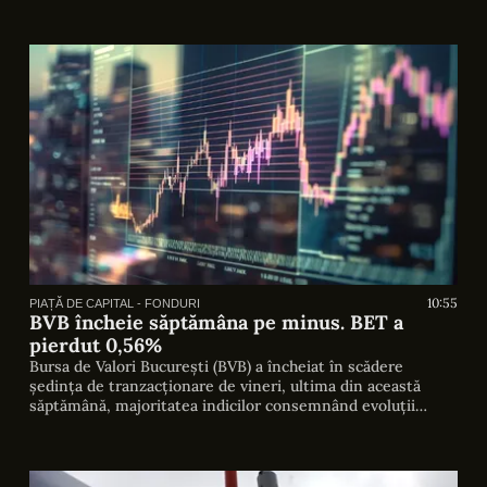
10:55
PIAȚĂ DE CAPITAL - FONDURI
BVB încheie săptămâna pe minus. BET a
pierdut 0,56%
Bursa de Valori București (BVB) a încheiat în scădere
ședința de tranzacționare de vineri, ultima din această
săptămână, majoritatea indicilor consemnând evoluții
negative. Valoarea totală a tranzacțiilor realizate la BVB s-a
ridicat la 135,69 milioane de lei, echivalentul a aproximativ
25,82 milioane de euro. Din această sumă, tranzacțiile cu
acțiuni au însumat 66,65 milioane de […]