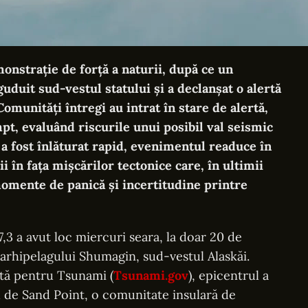
onstrație de forță a naturii, după ce un
duit sud-vestul statului și a declanșat o alertă
omunități întregi au intrat în stare de alertă,
mpt, evaluând riscurile unui posibil val seismic
 a fost înlăturat rapid, evenimentul readuce în
i în fața mișcărilor tectonice care, în ultimii
momente de panică și incertitudine printre
3 a avut loc miercuri seara, la doar 20 de
arhipelagului Shumagin, sud-vestul Alaskăi.
rtă pentru Tsunami (
Tsunami.gov
), epicentrul a
ud de Sand Point, o comunitate insulară de