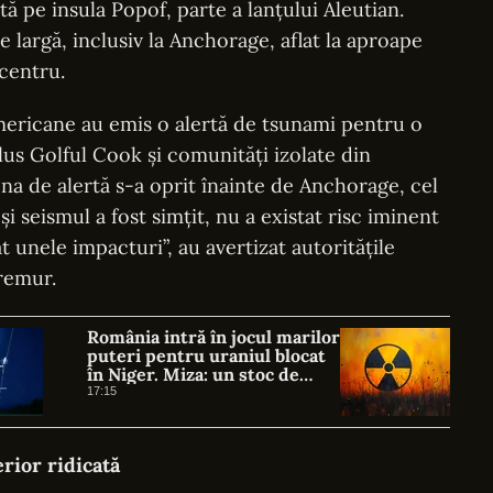
ă pe insula Popof, parte a lanțului Aleutian.
e largă, inclusiv la Anchorage, aflat la aproape
centru.
mericane au emis o alertă de tsunami pentru o
lus Golful Cook și comunități izolate din
na de alertă s-a oprit înainte de Anchorage, cel
i seismul a fost simțit, nu a existat risc iminent
t unele impacturi”, au avertizat autoritățile
remur.
România intră în jocul marilor
puteri pentru uraniul blocat
în Niger. Miza: un stoc de
peste 1.000 de tone
17:15
erior ridicată