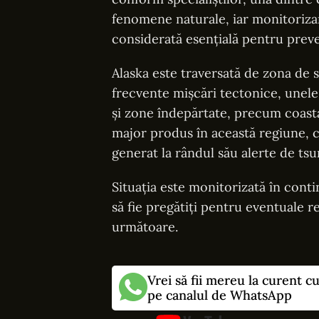
fenomene naturale, iar monitorizar
considerată esențială pentru preven
Alaska este traversată de zona de 
frecvente mișcări tectonice, unele 
și zone îndepărtate, precum coasta
major produs în această regiune, c
generat la rândul său alerte de tsu
Situația este monitorizată în conti
să fie pregătiți pentru eventuale re
următoare.
Vrei să fii mereu la curent c
pe canalul de WhatsApp