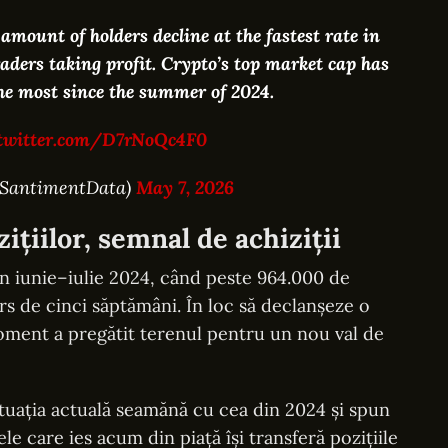
amount of holders decline at the fastest rate in
traders taking profit. Crypto’s top market cap has
he most since the summer of 2024.
.twitter.com/D7rNoQc4F0
@SantimentData)
May 7, 2026
zițiilor, semnal de achiziții
n iunie–iulie 2024, când peste 964.000 de
urs de cinci săptămâni. În loc să declanșeze o
oment a pregătit terenul pentru un nou val de
ituația actuală seamănă cu cea din 2024 și spun
ele care ies acum din piață își transferă pozițiile