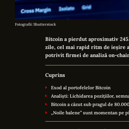
Fotografii: Shutterstock
Bitcoin a pierdut aproximativ 245.
zile, cel mai rapid ritm de ieșire 
potrivit firmei de analiză on-chai
Cuprins
Exod al portofelelor Bitcoin
Analiști: Lichidarea pozițiilor, semna
Bitcoin a căzut sub pragul de 80.000
„Noile balene” sunt momentan pe p