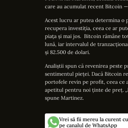
care au acumulat recent Bitcoin —
Acest lucru ar putea determina o p
recupera investiția, ceea ce ar put
piața și mai jos. Bitcoin rămâne to
lună, iar intervalul de tranzacționa
și 82.500 de dolari.
Analiștii spun că revenirea peste 
sentimentul pieței. Dacă Bitcoin re
portofele revin pe profit, ceea ce 
apetitul pentru noi ținte de preț.
„
spune Martinez.
Vrei să fii mereu la curent c
pe canalul de WhatsApp