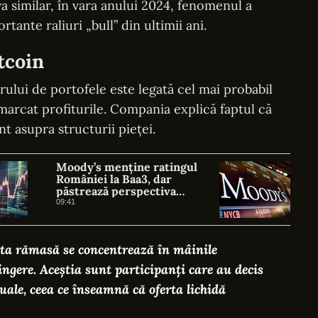
a similar, în vara anului 2024, fenomenul a
ante raliuri „bull” din ultimii ani.
tcoin
ului de portofele este legată cel mai probabil
u marcat profiturile. Compania explică faptul că
nt asupra structurii pieței.
Moody’s menține ratingul
României la Baa3, dar
păstrează perspectiva
negativă. Negrescu: România
09:41
„nu a câștigat nimic, a evitat o
pierdere”
erta rămasă se concentrează în mâinile
ngere. Aceștia sunt participanți care au decis
tuale, ceea ce înseamnă că oferta lichidă