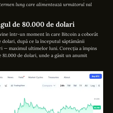
e termen lung care alimentează următorul val
agul de 80.000 de dolari
vine într-un moment în care Bitcoin a coborât
 dolari, după ce la începutul săptămânii
ri — maximul ultimelor luni. Corecția a împins
e 81.000 de dolari, unde a găsit un anumit