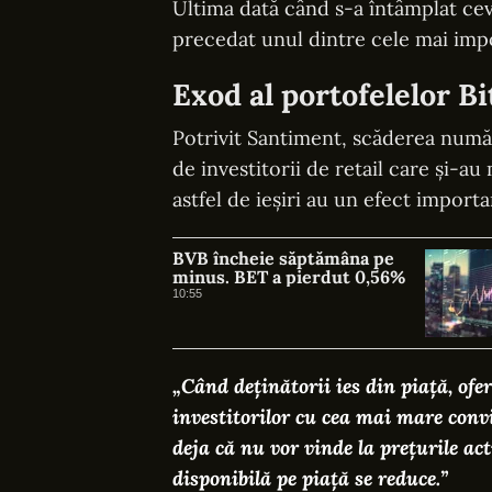
Ultima dată când s-a întâmplat cev
precedat unul dintre cele mai import
Exod al portofelelor Bi
Potrivit Santiment, scăderea număr
de investitorii de retail care și-a
astfel de ieșiri au un efect importa
BVB încheie săptămâna pe
minus. BET a pierdut 0,56%
10:55
„Când deținătorii ies din piață, of
investitorilor cu cea mai mare convi
deja că nu vor vinde la prețurile ac
disponibilă pe piață se reduce.”