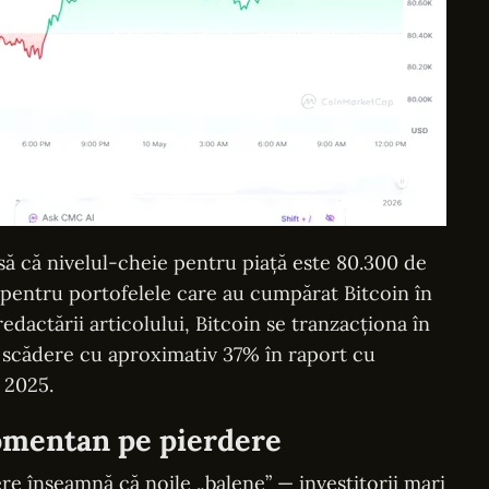
nsă că nivelul-cheie pentru piață este 80.300 de
 pentru portofelele care au cumpărat Bitcoin în
edactării articolului, Bitcoin se tranzacționa în
în scădere cu aproximativ 37% în raport cu
 2025.
omentan pe pierdere
ere înseamnă că noile „balene” — investitorii mari