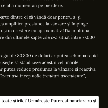
 se află momentan pe pierdere.
arte dintre ei să vândă doar pentru a-și
ea amplifica presiunea la vânzare și împinge
tuși în creștere cu aproximativ 11% in ultima
re din ultimele șapte zile s-a situat între 77.000
pragul de 80.300 de dolari ar putea schimba rapid
ușește să stabilizeze acest nivel, marile
ar putea reduce presiunea la vânzare și reactiva
Exact așa încep noile trenduri ascendente”,
u toate știrile? Urmărește Putereafinanciara.ro și