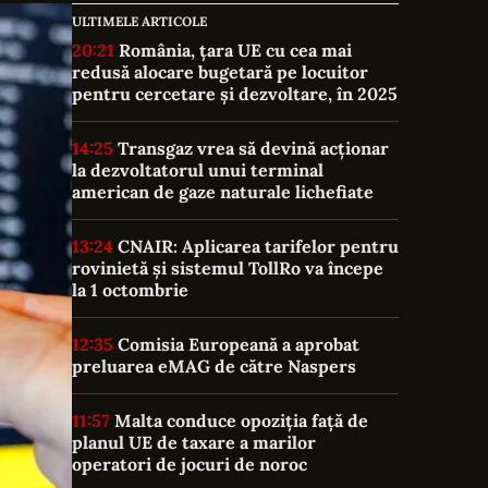
ULTIMELE ARTICOLE
20:21
România, țara UE cu cea mai
redusă alocare bugetară pe locuitor
pentru cercetare și dezvoltare, în 2025
14:25
Transgaz vrea să devină acționar
la dezvoltatorul unui terminal
american de gaze naturale lichefiate
13:24
CNAIR: Aplicarea tarifelor pentru
rovinietă și sistemul TollRo va începe
la 1 octombrie
12:35
Comisia Europeană a aprobat
preluarea eMAG de către Naspers
11:57
Malta conduce opoziția față de
planul UE de taxare a marilor
operatori de jocuri de noroc