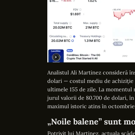
Analistul Ali Martinez consideră î
dolari — costul mediu de achiziție
ultimele 155 de zile. La momentul r
jurul valorii de 80.700 de dolari, 
maximul istoric atins în octombrie
„Noile balene” sunt m
Potrivit lui Martinez, actuala scăd