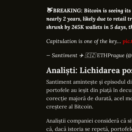
👋 BREAKING: Bitcoin is seeing its 
nearly 2 years, likely due to retail 
shrunk by 245K wallets in 5 days, t
Capitulation is one of the key…
pic
— Santiment ✈️ 🇨🇿 ETHPrague (
Analiști: Lichidarea po
Santiment amintește și episodul di
portofele au ieșit din piață în dec
corecție majoră de durată, acel m
creștere al Bitcoin.
Analiștii companiei consideră că s
că, dacă istoria se repetă, portofel