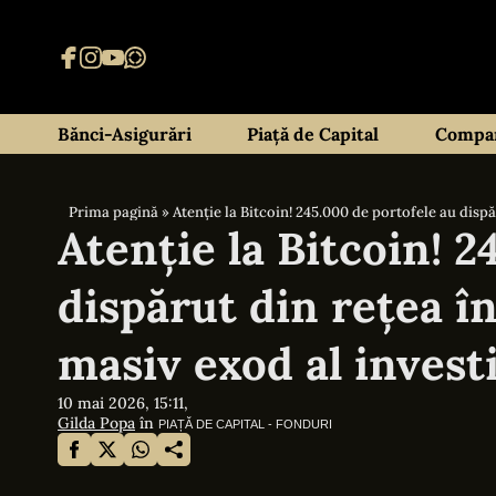
Bănci-Asigurări
Piață de Capital
Compan
Prima pagină
»
Atenție la Bitcoin! 245.000 de portofele au dispăr
Atenție la Bitcoin! 2
dispărut din rețea în
masiv exod al investi
10 mai 2026, 15:11,
Gilda Popa
în
PIAȚĂ DE CAPITAL - FONDURI