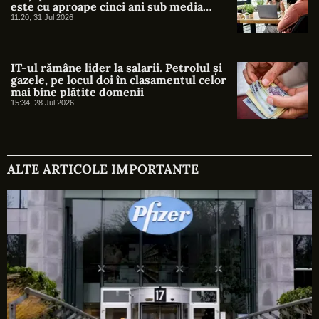
este cu aproape cinci ani sub media
europeană
11:20, 31 Jul 2026
IT-ul rămâne lider la salarii. Petrolul și
gazele, pe locul doi în clasamentul celor
mai bine plătite domenii
15:34, 28 Jul 2026
ALTE ARTICOLE IMPORTANTE