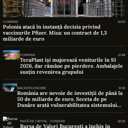
14:05
COMPANII
Polonia atacă în instanță decizia privind
vaccinurile Pfizer. Miza: un contract de 1,3
miliarde de euro
12:48
COMPANII
TeraPlast își majorează veniturile în S1
2026, dar rămâne pe pierdere. Ambalajele
susțin revenirea grupului
11:59
MACROECONOMIE
România are nevoie de investiții de până la
50 de miliarde de euro. Seceta de pe
Dunăre arată vulnerabilitatea sistemului
energetic
10:26
PIAȚĂ DE CAPITAL - FONDURI
Bursa de Valori București a închis în