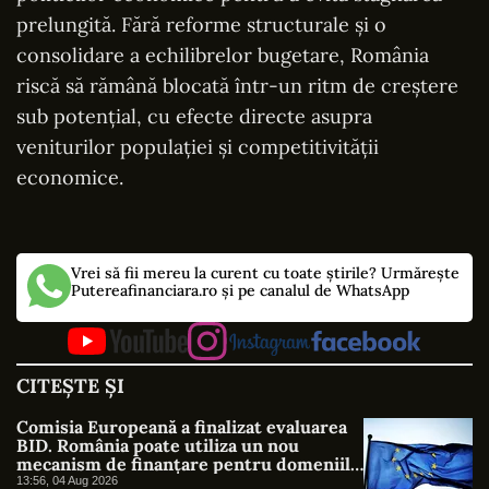
prelungită. Fără reforme structurale și o
consolidare a echilibrelor bugetare, România
riscă să rămână blocată într-un ritm de creștere
sub potențial, cu efecte directe asupra
veniturilor populației și competitivității
economice.
Vrei să fii mereu la curent cu toate știrile? Urmărește
Putereafinanciara.ro și pe canalul de WhatsApp
CITEȘTE ȘI
Comisia Europeană a finalizat evaluarea
BID. România poate utiliza un nou
mecanism de finanțare pentru domeniile
strategice
13:56, 04 Aug 2026