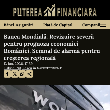
Bănci-Asigurări
Piață de Capital
Companii
Banca Mondială: Revizuire severă
pentru prognoza economiei
României. Semnal de alarmă pentru
creșterea regională
12 iun. 2026, 17:39,
Gabriel Nițulescu
în
MACROECONOMIE