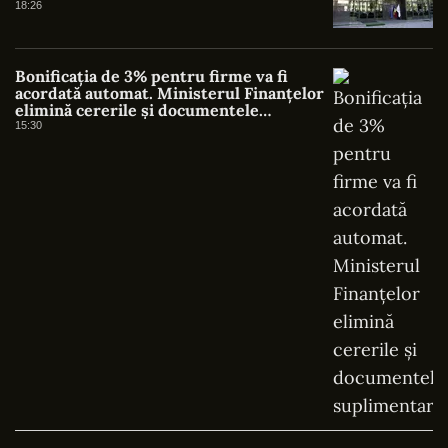
18:26
Bonificația de 3% pentru firme va fi
acordată automat. Ministerul Finanțelor
elimină cererile și documentele
suplimentare
15:30