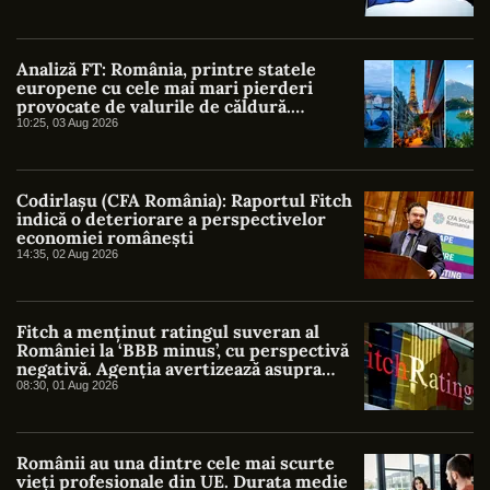
Analiză FT: România, printre statele
europene cu cele mai mari pierderi
provocate de valurile de căldură.
Costurile reale depășesc cu mult
10:25, 03 Aug 2026
estimările oficiale
Codirlașu (CFA România): Raportul Fitch
indică o deteriorare a perspectivelor
economiei românești
14:35, 02 Aug 2026
Fitch a menținut ratingul suveran al
României la ‘BBB minus’, cu perspectivă
negativă. Agenția avertizează asupra
riscurilor fiscale și politice
08:30, 01 Aug 2026
Românii au una dintre cele mai scurte
vieți profesionale din UE. Durata medie