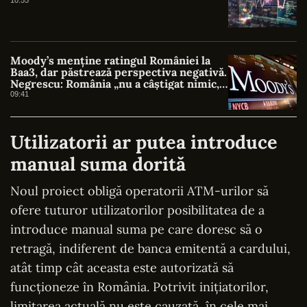
Moody’s menține ratingul României la
Baa3, dar păstrează perspectiva negativă.
Negrescu: România „nu a câștigat nimic, a
evitat o pierdere”
09:41
Utilizatorii ar putea introduce
manual suma dorită
Noul proiect obligă operatorii ATM-urilor să
ofere tuturor utilizatorilor posibilitatea de a
introduce manual suma pe care doresc să o
retragă, indiferent de banca emitentă a cardului,
atât timp cât aceasta este autorizată să
funcționeze în România. Potrivit inițiatorilor,
limitarea actuală nu este cauzată, în cele mai