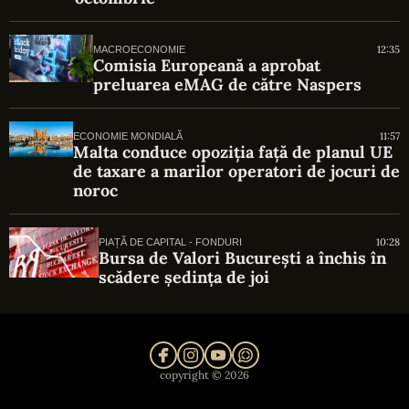
12:35
MACROECONOMIE
Comisia Europeană a aprobat
preluarea eMAG de către Naspers
11:57
ECONOMIE MONDIALĂ
Malta conduce opoziția față de planul UE
de taxare a marilor operatori de jocuri de
noroc
10:28
PIAȚĂ DE CAPITAL - FONDURI
Bursa de Valori București a închis în
scădere ședința de joi
copyright © 2026