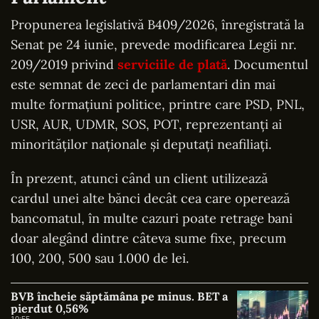
Propunerea legislativă B409/2026, înregistrată la
Senat pe 24 iunie, prevede modificarea Legii nr.
209/2019 privind
serviciile de plată
. Documentul
este semnat de zeci de parlamentari din mai
multe formațiuni politice, printre care PSD, PNL,
USR, AUR, UDMR, SOS, POT, reprezentanți ai
minorităților naționale și deputați neafiliați.
În prezent, atunci când un client utilizează
cardul unei alte bănci decât cea care operează
bancomatul, în multe cazuri poate retrage bani
doar alegând dintre câteva sume fixe, precum
100, 200, 500 sau 1.000 de lei.
BVB încheie săptămâna pe minus. BET a
pierdut 0,56%
10:55