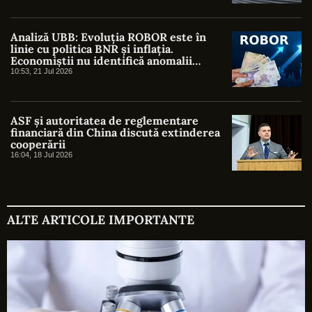
Analiză UBB: Evoluția ROBOR este în
linie cu politica BNR și inflația.
Economiștii nu identifică anomalii
semnificative
10:53, 21 Jul 2026
ASF și autoritatea de reglementare
financiară din China discută extinderea
cooperării
16:04, 18 Jul 2026
ALTE ARTICOLE IMPORTANTE