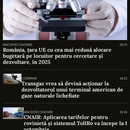
20:21
MACROECONOMIE
România, țara UE cu cea mai redusă alocare
bugetară pe locuitor pentru cercetare și
dezvoltare, în 2025
14:25
COMPANII
Transgaz vrea să devină acționar la
dezvoltatorul unui terminal american de
gaze naturale lichefiate
13:24
MACROECONOMIE
CNAIR: Aplicarea tarifelor pentru
rovinietă și sistemul TollRo va începe la 1
octombrie