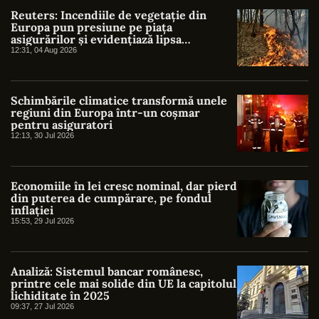
Reuters: Incendiile de vegetație din
Europa pun presiune pe piața
asigurărilor și evidențiază lipsa
protecției împotriva riscurilor climatice
12:31, 04 Aug 2026
Schimbările climatice transformă unele
regiuni din Europa într-un coșmar
pentru asiguratori
12:13, 30 Jul 2026
Economiile în lei cresc nominal, dar pierd
din puterea de cumpărare, pe fondul
inflației
15:53, 29 Jul 2026
Analiză: Sistemul bancar românesc,
printre cele mai solide din UE la capitolul
lichiditate în 2025
09:37, 27 Jul 2026