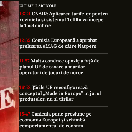
ULTIMELE ARTICOLE
13:24
CNAIR: Aplicarea tarifelor pentru
rovinietă și sistemul TollRo va începe
la 1 octombrie
12:35
Comisia Europeană a aprobat
preluarea eMAG de către Naspers
11:57
Malta conduce opoziția față de
planul UE de taxare a marilor
operatori de jocuri de noroc
16:58
Țările UE reconfigurează
conceptul „Made in Europe” în jurul
produselor, nu al țărilor
15:47
Canicula pune presiune pe
economia Europei și schimbă
comportamentul de consum