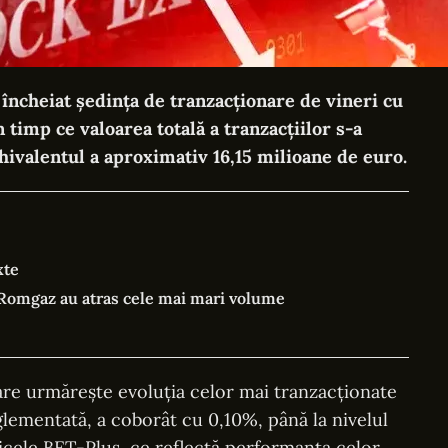
 încheiat ședința de tranzacționare de vineri cu
 timp ce valoarea totală a tranzacțiilor s-a
chivalentul a aproximativ 16,15 milioane de euro.
xte
Romgaz au atras cele mai mari volume
are urmărește evoluția celor mai tranzacționate
glementată, a coborât cu 0,10%, până la nivelul
icele BET-Plus, ce reflectă performanța celor