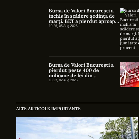
Bursa de Valori București a
închis în scădere ședința de
marți. BET a pierdut aproape
jumătate de procent
10:26, 05 Aug 2026
Bursa de Valori București a
pierdut peste 400 de
milioane de lei din
capitalizare într-o săptămână
10:23, 02 Aug 2026
ALTE ARTICOLE IMPORTANTE