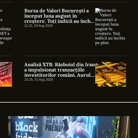
Bursa de Valori București a
început luna august în
creștere. Toți indicii au închis
pe plus
11:15, 04 Aug 2026
Analiză XTB: Războiul din Iran
a impulsionat tranzacțiile
investitorilor români. Aurul,
petrolul și indicii americani
15:35, 01 Aug 2026
au atras cel mai mare interes