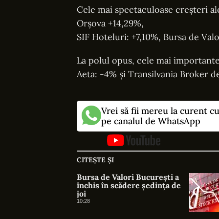
Cele mai spectaculoase creșteri ale
Orșova +14,29%,
SIF Hoteluri: +7,10%, Bursa de Valo
La polul opus, cele mai important
Aeta: -4% și Transilvania Broker d
Vrei să fii mereu la curent c
pe canalul de WhatsApp
CITEȘTE ȘI
Bursa de Valori București a
închis în scădere ședința de
joi
10:28