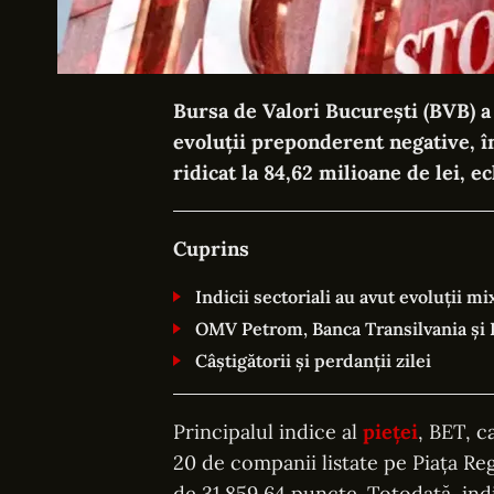
Bursa de Valori București (BVB) a
evoluții preponderent negative, în
ridicat la 84,62 milioane de lei, e
Cuprins
Indicii sectoriali au avut evoluții mi
OMV Petrom, Banca Transilvania și 
Câștigătorii și perdanții zilei
Principalul indice al
pieței
, BET, c
20 de companii listate pe Piața Re
de 31.859,64 puncte. Totodată, ind