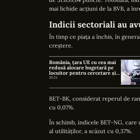
mai lichide acțiuni de la BVB, a în
Indicii sectoriali au a
În timp ce piața a închis, în genera
creștere.
România, țara UE cu cea mai
redusă alocare bugetară pe
locuitor pentru cercetare și
dezvoltare, în 2025
20:21
BET-BK, considerat reperul de rand
cu 0,07%.
În schimb, indicele BET-NG, care 
al utilităților, a scăzut cu 0,37%.