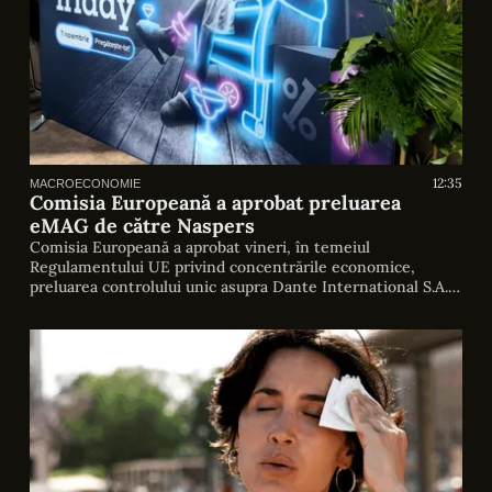
12:35
MACROECONOMIE
Comisia Europeană a aprobat preluarea
eMAG de către Naspers
Comisia Europeană a aprobat vineri, în temeiul
Regulamentului UE privind concentrările economice,
preluarea controlului unic asupra Dante International S.A.
(„eMAG”) din România de către Naspers Limited din Africa
de Sud, se arată într-un comunicat al Executivului
comunitar. Tranzacția vizează comerțul cu amănuntul
Tranzacția Naspers-Dante International S.A. („eMAG”) se
referă în principal la sectorul comerțului cu […]