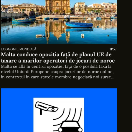
11:57
ECONOMIE MONDIALĂ
Malta conduce opoziția față de planul UE de
taxare a marilor operatori de jocuri de noroc
Malta se află în centrul opoziției față de o posibilă taxă la
nivelul Uniunii Europene asupra jocurilor de noroc online,
în contextul în care statele membre negociază noi surse
de venit pentru viitorul buget comunitar. O taxă care ar
putea aduce miliarde de euro Susținătorii măsurii
estimează că o taxă de 3% aplicată cifrei de […]