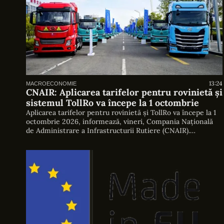
13:24
MACROECONOMIE
CNAIR: Aplicarea tarifelor pentru rovinietă și
sistemul TollRo va începe la 1 octombrie
Aplicarea tarifelor pentru rovinietă și TollRo va începe la 1
octombrie 2026, informează, vineri, Compania Națională
de Administrare a Infrastructurii Rutiere (CNAIR).
Sistemele STRR și TollRo, implementate până la sfârșitul
lunii august Astfel, din 31 august va fi introdus STRR
(Sistemul de Tarifare Rutieră Electronică din România),
implementat pe domeniul Serviciului European de Taxare
Rutieră […]