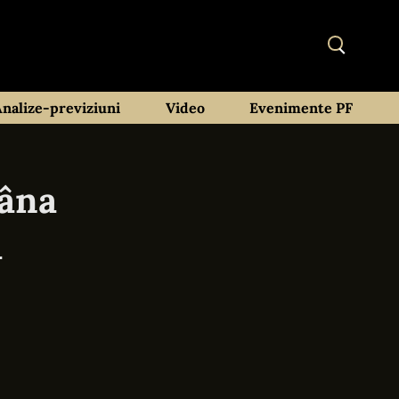
Analize-previziuni
Video
Evenimente PF
mâna
a