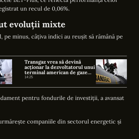
registrat un recul de 0,06%.
vut evoluții mixte
l, pe minus, câțiva indici au reușit să rămână pe
Transgaz vrea să devină
acționar la dezvoltatorul unui
terminal american de gaze
naturale lichefiate
14:25
ament pentru fondurile de investiții, a avansat
urmărește companiile din sectorul energetic și