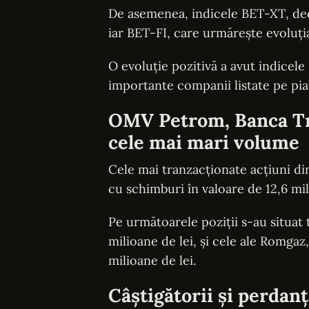
De asemenea, indicele BET-XT, ded
iar BET-FI, care urmărește evoluția
O evoluție pozitivă a avut indicel
importante companii listate pe pia
OMV Petrom, Banca Tra
cele mai mari volume
Cele mai tranzacționate acțiuni din
cu schimburi în valoare de 12,6 mil
Pe următoarele poziții s-au situat t
milioane de lei, și cele ale Romgaz
milioane de lei.
Câștigătorii și perdanți