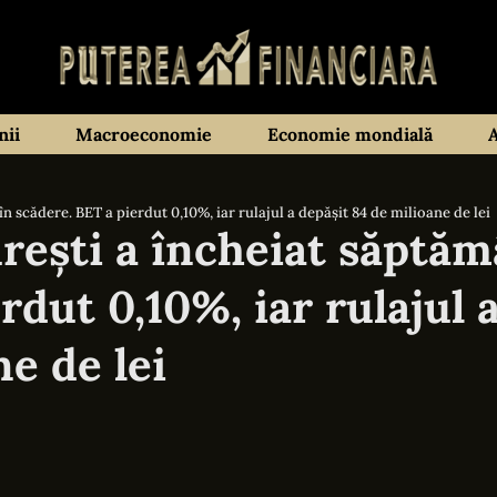
ii
Macroeconomie
Economie mondială
n scădere. BET a pierdut 0,10%, iar rulajul a depășit 84 de milioane de lei
rești a încheiat săptă
rdut 0,10%, iar rulajul 
e de lei