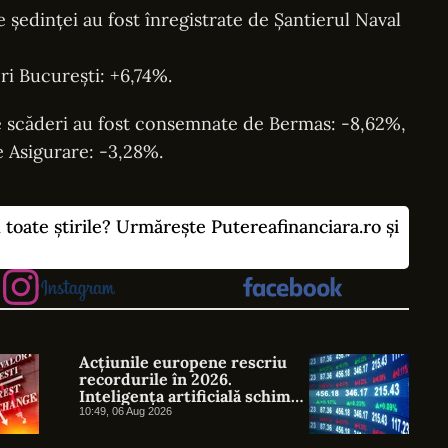
 ședinței au fost înregistrate de Șantierul Naval
ri București: +6,74%.
e scăderi au fost consemnate de Bermas: -8,62%,
e Asigurare: -3,28%.
u toate știrile? Urmărește Putereafinanciara.ro și
Acțiunile europene rescriu
recordurile în 2026.
Inteligența artificială schimbă
liderii bursei
10:49, 06 Aug 2026