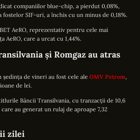
icat companiilor blue-chip, a pierdut 0,08%,
 fostelor SIF-uri, a închis cu un minus de 0,18%.
e BET AeRO, reprezentativ pentru cele mai
ța AeRO, care a urcat cu 1,44%.
nsilvania și Romgaz au atras
 ședința de vineri au fost cele ale
OMV Petrom
,
ioane de lei.
itlurile Băncii Transilvania, cu tranzacții de 10,6
, care au generat un rulaj de aproape 7,32
i zilei