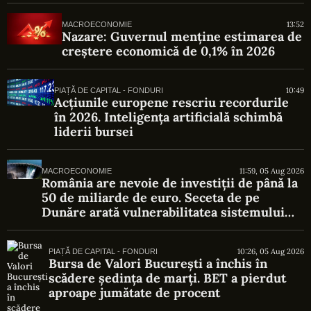
13:52
MACROECONOMIE
Nazare: Guvernul menține estimarea de
creștere economică de 0,1% în 2026
10:49
PIAȚĂ DE CAPITAL - FONDURI
Acțiunile europene rescriu recordurile
în 2026. Inteligența artificială schimbă
liderii bursei
11:59, 05 Aug 2026
MACROECONOMIE
România are nevoie de investiții de până la
50 de miliarde de euro. Seceta de pe
Dunăre arată vulnerabilitatea sistemului
energetic
10:26, 05 Aug 2026
PIAȚĂ DE CAPITAL - FONDURI
Bursa de Valori București a închis în
scădere ședința de marți. BET a pierdut
aproape jumătate de procent