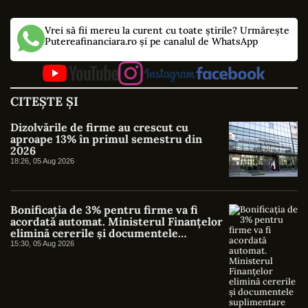
Vrei să fii mereu la curent cu toate știrile? Urmărește
Putereafinanciara.ro și pe canalul de WhatsApp
CITEȘTE ȘI
Dizolvările de firme au crescut cu
aproape 13% în primul semestru din
2026
18:26, 05 Aug 2026
Bonificația de 3% pentru firme va fi
acordată automat. Ministerul Finanțelor
elimină cererile și documentele
suplimentare
15:30, 05 Aug 2026