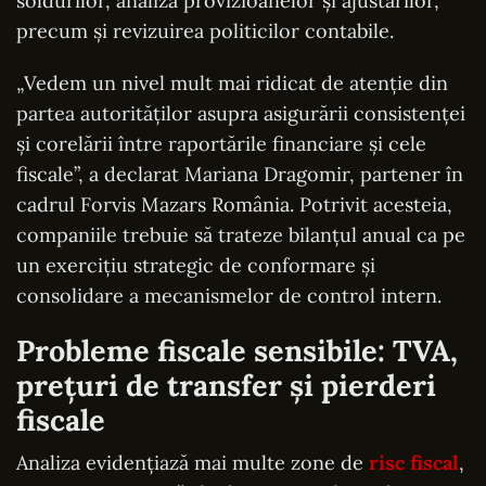
soldurilor, analiza provizioanelor și ajustărilor,
precum și revizuirea politicilor contabile.
„Vedem un nivel mult mai ridicat de atenție din
partea autorităților asupra asigurării consistenței
și corelării între raportările financiare și cele
fiscale”, a declarat Mariana Dragomir, partener în
cadrul Forvis Mazars România. Potrivit acesteia,
companiile trebuie să trateze bilanțul anual ca pe
un exercițiu strategic de conformare și
consolidare a mecanismelor de control intern.
Probleme fiscale sensibile: TVA,
prețuri de transfer și pierderi
fiscale
Analiza evidențiază mai multe zone de
risc fiscal
,