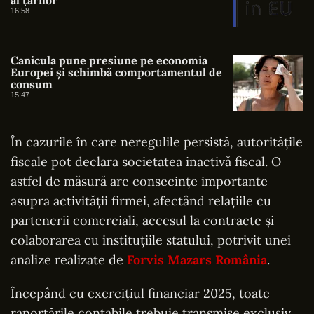
16:58
Canicula pune presiune pe economia
Europei și schimbă comportamentul de
consum
15:47
În cazurile în care neregulile persistă, autoritățile
fiscale pot declara societatea inactivă fiscal. O
astfel de măsură are consecințe importante
asupra activității firmei, afectând relațiile cu
partenerii comerciali, accesul la contracte și
colaborarea cu instituțiile statului, potrivit unei
analize realizate de
Forvis Mazars România
.
Începând cu exercițiul financiar 2025, toate
raportările contabile trebuie transmise exclusiv