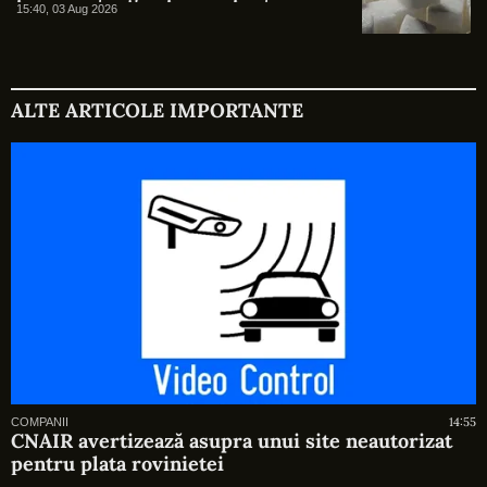
zahărului
15:40, 03 Aug 2026
ALTE ARTICOLE IMPORTANTE
14:55
COMPANII
CNAIR avertizează asupra unui site neautorizat
pentru plata rovinietei