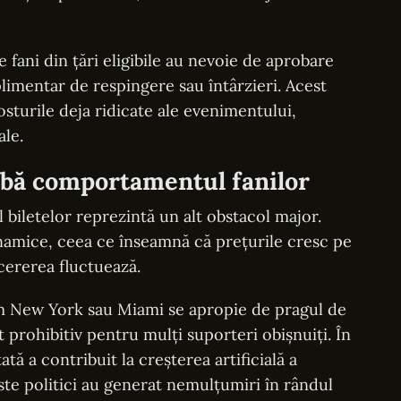
fani din țări eligibile au nevoie de aprobare
limentar de respingere sau întârzieri. Acest
sturile deja ridicate ale evenimentului,
ale.
bă comportamentul fanilor
l biletelor reprezintă un alt obstacol major.
inamice, ceea ce înseamnă că prețurile cresc pe
cererea fluctuează.
cum New York sau Miami se apropie de pragul de
t prohibitiv pentru mulți suporteri obișnuiți. În
tă a contribuit la creșterea artificială a
ste politici au generat nemulțumiri în rândul