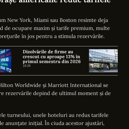
cum New York, Miami sau Boston resimte deja
grad de ocupare maxim și tarife premium, multe
prețurile în jos pentru a stimula rezervările.
Dizolvările de firme au
crescut cu aproape 13% în
primul semestru din 2026
18:26
ilton Worldwide și Marriott International se
care rezervările depind de ultimul moment și de
le turneului, unele hoteluri au redus tarifele
le anunțate inițial. În ciuda acestor ajustări,