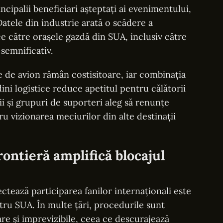
ncipalii beneficiari așteptați ai evenimentului,
atele din industrie arată o scădere a
ce către orașele gazdă din SUA, inclusiv către
semnificativ.
ele de avion rămân costisitoare, iar combinația
dini logistice reduce apetitul pentru călătorii
lii și grupuri de suporteri aleg să renunțe
u vizionarea meciurilor din alte destinații
frontieră amplifică blocajul
ectează participarea fanilor internaționali este
tru SUA. În multe țări, procedurile sunt
are și imprevizibile, ceea ce descurajează