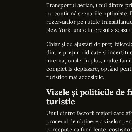
Transportul aerian, unul dintre pri
nu confirmă scenariile optimiste. D
rezervărilor pe rutele transatlanti
New York, unde interesul a scăzut 
Chiar și cu ajustări de preț, bilet
dintre prețuri ridicate și incertitu
internaționale. În plus, multe fami
complet la deplasare, optând pentr
turistice mai accesibile.
Vizele și politicile de 
turistic
Unul dintre factorii majori care af
procesul de obținere a vizelor pen
percepute ca fiind lente, costisito