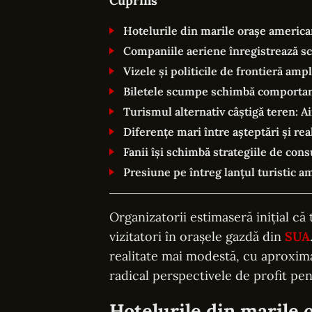
Cuprins
Hotelurile din marile orașe american
Companiile aeriene înregistrează scă
Vizele și politicile de frontieră ampl
Biletele scumpe schimbă comportam
Turismul alternativ câștigă teren: A
Diferențe mari între așteptări și rea
Fanii își schimbă strategiile de con
Presiune pe întreg lanțul turistic a
Organizatorii estimaseră inițial că
vizitatori în orașele gazdă din
SUA
realitate mai modestă, cu aproxim
radical perspectivele de profit pen
Hotelurile din marile 