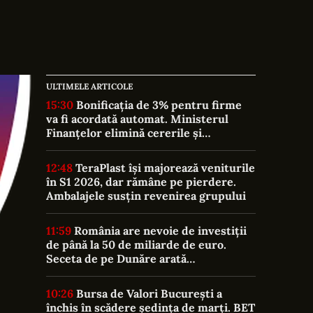
ULTIMELE ARTICOLE
15:30
Bonificația de 3% pentru firme
va fi acordată automat. Ministerul
Finanțelor elimină cererile și
documentele suplimentare
12:48
TeraPlast își majorează veniturile
în S1 2026, dar rămâne pe pierdere.
Ambalajele susțin revenirea grupului
11:59
România are nevoie de investiții
de până la 50 de miliarde de euro.
Seceta de pe Dunăre arată
vulnerabilitatea sistemului energetic
10:26
Bursa de Valori București a
închis în scădere ședința de marți. BET