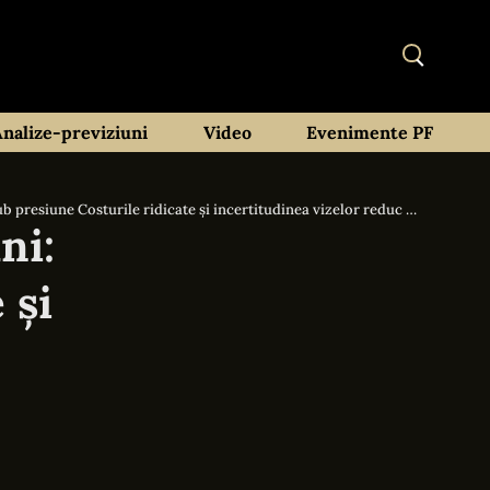
Analize-previziuni
Video
Evenimente PF
le ridicate și incertitudinea vizelor reduc masiv fluxul de vizitatori
ni:
 și