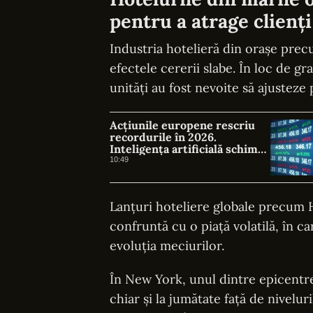
pentru a atrage clienți
Industria hotelieră din orașe pre
efectele cererii slabe. În loc de 
unități au fost nevoite să ajusteze 
Acțiunile europene rescriu
recordurile în 2026.
Inteligența artificială schimbă
liderii bursei
10:49
Lanțuri hoteliere globale precum H
confruntă cu o piață volatilă, în 
evoluția meciurilor.
În New York, unul dintre epicentre
chiar și la jumătate față de niveluri