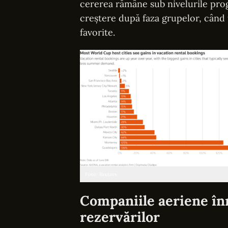
cererea rămâne sub nivelurile prog
creștere după faza grupelor, când f
favorite.
Foto: Reuters
Companiile aeriene înr
rezervărilor