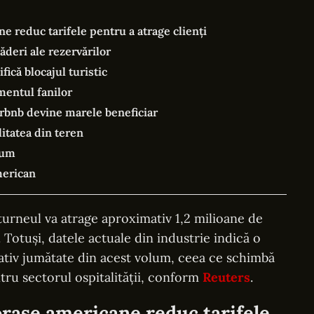
e reduc tarifele pentru a atrage clienți
deri ale rezervărilor
ifică blocajul turistic
entul fanilor
irbnb devine marele beneficiar
litatea din teren
sum
merican
 turneul va atrage aproximativ 1,2 milioane de
. Totuși, datele actuale din industrie indică o
ativ jumătate din acest volum, ceea ce schimbă
tru sectorul ospitalității, conform
Reuters
.
orașe americane reduc tarifele