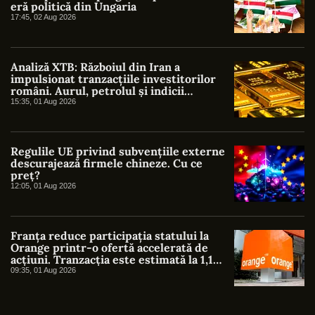
eră politică din Ungaria
17:45, 02 Aug 2026
Analiză XTB: Războiul din Iran a
impulsionat tranzacțiile investitorilor
români. Aurul, petrolul și indicii
americani au atras cel mai mare interes
15:35, 01 Aug 2026
Regulile UE privind subvențiile externe
descurajează firmele chineze. Cu ce
preț?
12:05, 01 Aug 2026
Franța reduce participația statului la
Orange printr-o ofertă accelerată de
acțiuni. Tranzacția este estimată la 1,1
miliarde de euro
09:35, 01 Aug 2026