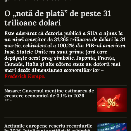
O „notă de plată” de peste 31
trilioane dolari
Este adevărat că datoria publică a SUA a ajuns la
un nivel amețitor de 31,265 trilioane de dolari la 31
martie, echivalentul a 100,2% din PIB-ul american.
Însă Statele Unite nu sunt prima țară care
depășește acest prag simbolic. Japonia, Franța,
Canada, Italia și alte câteva state au datorii mai
mari decât dimensiunea economiilor lor –
Frederick Kempe.
Nazare: Guvernul menține estimarea de
creștere economică de 0,1% în 2026
13:52
Acțiunile europene rescriu recordurile
în 2026. Inteligența artificială schimbă