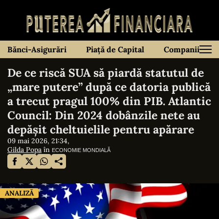
Bănci-Asigurări
Piață de Capital
Companii
De ce riscă SUA să piardă statutul de
„mare putere” după ce datoria publică
a trecut pragul 100% din PIB. Atlantic
Council: Din 2024 dobânzile nete au
depășit cheltuielile pentru apărare
09 mai 2026, 21:34,
Gilda Popa
în
ECONOMIE MONDIALĂ
ANALIZĂ