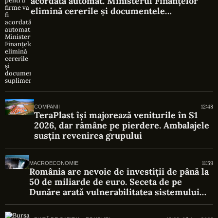
acordată automat. Ministerul Finanțelor
elimină cererile și documentele
suplimentare
12:48
COMPANII
TeraPlast își majorează veniturile în S1
2026, dar rămâne pe pierdere. Ambalajele
susțin revenirea grupului
11:59
MACROECONOMIE
România are nevoie de investiții de până la
50 de miliarde de euro. Seceta de pe
Dunăre arată vulnerabilitatea sistemului
energetic