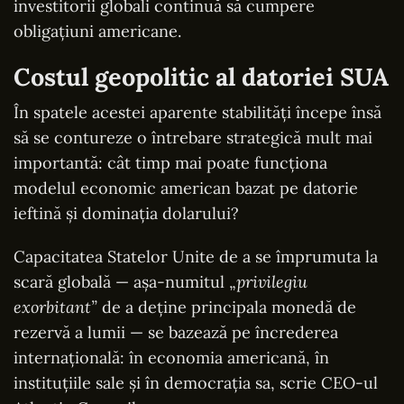
investitorii globali continuă să cumpere
obligațiuni americane.
Costul geopolitic al datoriei SUA
În spatele acestei aparente stabilități începe însă
să se contureze o întrebare strategică mult mai
importantă: cât timp mai poate funcționa
modelul economic american bazat pe datorie
ieftină și dominația dolarului?
Capacitatea Statelor Unite de a se împrumuta la
scară globală — așa-numitul „
privilegiu
exorbitant”
de a deține principala monedă de
rezervă a lumii — se bazează pe încrederea
internațională: în economia americană, în
instituțiile sale și în democrația sa, scrie CEO-ul