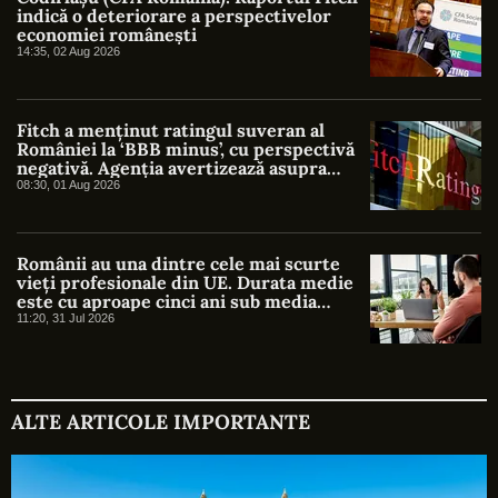
indică o deteriorare a perspectivelor
economiei românești
14:35, 02 Aug 2026
Fitch a menținut ratingul suveran al
României la ‘BBB minus’, cu perspectivă
negativă. Agenția avertizează asupra
riscurilor fiscale și politice
08:30, 01 Aug 2026
Românii au una dintre cele mai scurte
vieți profesionale din UE. Durata medie
este cu aproape cinci ani sub media
europeană
11:20, 31 Jul 2026
ALTE ARTICOLE IMPORTANTE