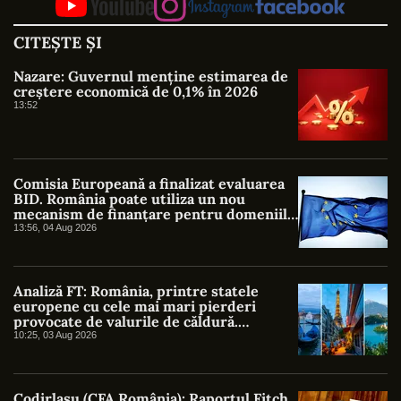
CITEȘTE ȘI
Nazare: Guvernul menține estimarea de
creștere economică de 0,1% în 2026
13:52
Comisia Europeană a finalizat evaluarea
BID. România poate utiliza un nou
mecanism de finanțare pentru domeniile
strategice
13:56, 04 Aug 2026
Analiză FT: România, printre statele
europene cu cele mai mari pierderi
provocate de valurile de căldură.
Costurile reale depășesc cu mult
10:25, 03 Aug 2026
estimările oficiale
Codirlașu (CFA România): Raportul Fitch