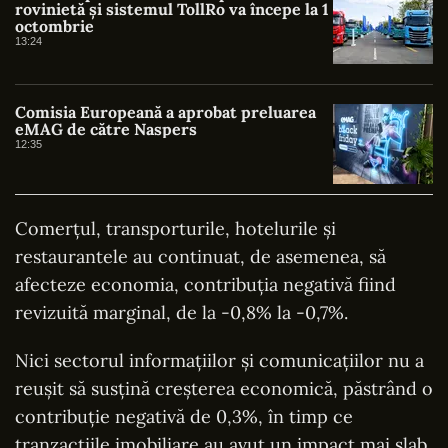
rovinietă și sistemul TollRo va începe la 1
octombrie
13:24
Comisia Europeană a aprobat preluarea
eMAG de către Naspers
12:35
Comerțul, transporturile, hotelurile și
restaurantele au continuat, de asemenea, să
afecteze economia, contribuția negativă fiind
revizuită marginal, de la -0,8% la -0,7%.
Nici sectorul informațiilor și comunicațiilor nu a
reușit să susțină creșterea economică, păstrând o
contribuție negativă de 0,3%, în timp ce
tranzacțiile imobiliare au avut un impact mai slab