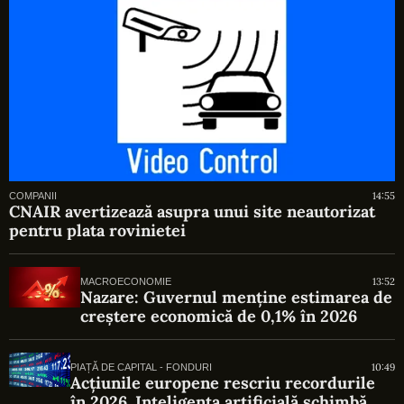
14:55
COMPANII
CNAIR avertizează asupra unui site neautorizat
pentru plata rovinietei
13:52
MACROECONOMIE
Nazare: Guvernul menține estimarea de
creștere economică de 0,1% în 2026
10:49
PIAȚĂ DE CAPITAL - FONDURI
Acțiunile europene rescriu recordurile
în 2026. Inteligența artificială schimbă