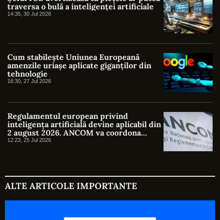
traversa o bulă a inteligenței artificiale
14:35, 30 Jul 2026
Cum stabilește Uniunea Europeană
amenzile uriașe aplicate giganților din
tehnologie
16:30, 27 Jul 2026
Regulamentul european privind
inteligența artificială devine aplicabil din
2 august 2026. ANCOM va coordona
supravegherea în România
12:23, 25 Jul 2026
ALTE ARTICOLE IMPORTANTE