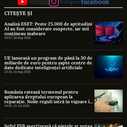
CITEȘTE ȘI
Analiză ESET: Peste 25.000 de aptitudini
AI au fost considerate suspecte, iar mii
conțineau malware
18:57, 02 Aug 2026
UE lansează un program de până la 30 de
miliarde de euro pentru șapte centre de
date dedicate inteligenței artificiale
13:20, 01 Aug 2026
România ratează termenul pentru
aplicarea dreptului european la
reparație. Noile reguli intră în vigoare în
UE, dar lipsesc din legislația națională
14:55, 31 Jul 2026
Șeful FSB avertizează că piețele ar putea