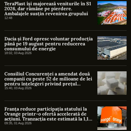
TeraPlast își majorează veniturile în S1
2026, dar rămâne pe pierdere.
Ambalajele susțin revenirea grupului
12:48
Dacia și Ford opresc voluntar producția
până pe 19 august pentru reducerea
consumului de energie
18:02, 03 Aug 2026
Consiliul Concurenței a amendat două
companii cu peste 52 de milioane de lei
pentru înțelegeri privind prețul
zahărului
15:40, 03 Aug 2026
Franța reduce participația statului la
Orange printr-o ofertă accelerată de
acțiuni. Tranzacția este estimată la 1,1
miliarde de euro
09:35, 01 Aug 2026