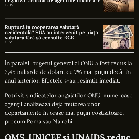
negativă” acordat de agențiile financiare
12:15
Ruptură în cooperarea valutară
occidentală? SUA au intervenit pe piața
valutară fără să consulte BCE
10:21
În paralel, bugetul general al ONU a fost redus la
3,45 miliarde de dolari, cu 7% mai puțin decât în
anul anterior. Efectele s-au resimțit imediat.
Potrivit sindicatelor angajaților ONU, numeroase
agenții analizează deja mutarea unor
departamente în orașe mai puțin costisitoare,
precum Roma sau Nairobi.
OMS, UNICEF și UNAIDS reduc