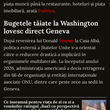
piața muncii până la restaurante, hoteluri și piața
imobiliară, arată
Politico
.
Bugetele tăiate la Washington
lovesc direct Geneva
După revenirea lui Donald
Trump
la Casa Albă,
politica externă a Statelor Unite s-a orientat
către o reducere drastică a implicării în
organismele multilaterale. La începutul anului
2026, administrația americană a decis retragerea
din 66 de organizații și entități internaționale
asociate ONU, dintre care peste zece au sedii în
Geneva.
Ce înseamnă pentru viața de zi cu zi a
românilor ratingul „Baa3 cu perspectivă