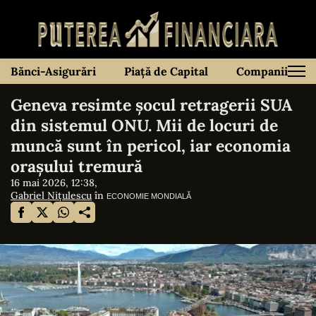
Bănci-Asigurări
Piață de Capital
Companii
Geneva resimte șocul retragerii SUA
din sistemul ONU. Mii de locuri de
muncă sunt în pericol, iar economia
orașului tremură
16 mai 2026, 12:38,
Gabriel Nițulescu
în
ECONOMIE MONDIALĂ