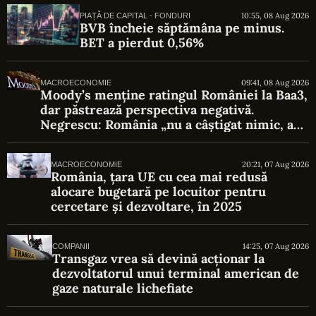
10:55, 08 Aug 2026
PIAȚĂ DE CAPITAL - FONDURI
BVB încheie săptămâna pe minus.
BET a pierdut 0,56%
09:41, 08 Aug 2026
MACROECONOMIE
Moody’s menține ratingul României la Baa3,
dar păstrează perspectiva negativă.
Negrescu: România „nu a câștigat nimic, a
evitat o pierdere”
20:21, 07 Aug 2026
MACROECONOMIE
România, țara UE cu cea mai redusă
alocare bugetară pe locuitor pentru
cercetare și dezvoltare, în 2025
14:25, 07 Aug 2026
COMPANII
Transgaz vrea să devină acționar la
dezvoltatorul unui terminal american de
gaze naturale lichefiate