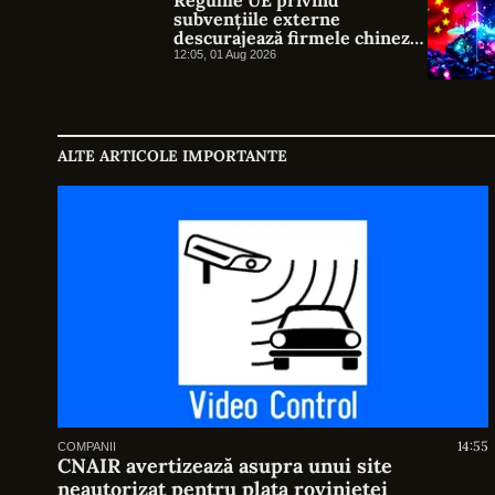
subvențiile externe
descurajează firmele chineze.
Cu ce preț?
12:05, 01 Aug 2026
ALTE ARTICOLE IMPORTANTE
14:55
COMPANII
CNAIR avertizează asupra unui site
neautorizat pentru plata rovinietei