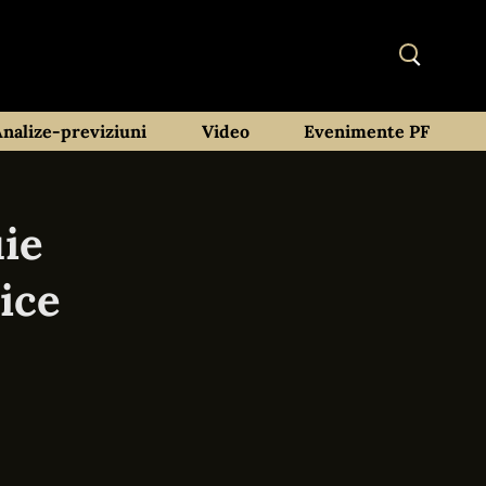
Analize-previziuni
Video
Evenimente PF
uie
lice