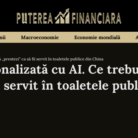
ii
Macroeconomie
Economie mondială
 „prestezi” ca să fii servit în toaletele publice din China
onalizată cu AI. Ce treb
i servit în toaletele pub