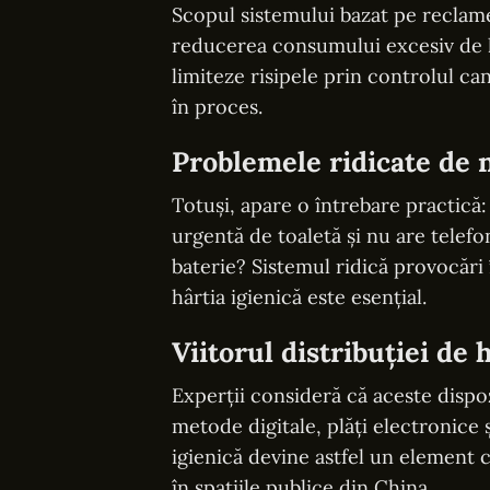
Scopul sistemului bazat pe reclame
reducerea consumului excesiv de hâ
limiteze risipele prin controlul cant
în proces.
Problemele ridicate de
Totuși, apare o întrebare practică
urgentă de toaletă și nu are telef
baterie? Sistemul ridică provocări 
hârtia igienică este esențial.
Viitorul distribuției de 
Experții consideră că aceste disp
metode digitale, plăți electronice
igienică devine astfel un element 
în spațiile publice din China.