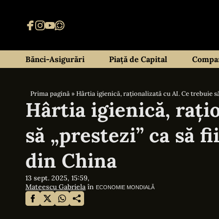
Bănci-Asigurări
Piață de Capital
Compan
Prima pagină
»
Hârtia igienică, raționalizată cu AI. Ce trebuie să
Hârtia igienică, rați
să „prestezi” ca să fi
din China
13 sept. 2025, 15:59,
Mateescu Gabriela
în
ECONOMIE MONDIALĂ