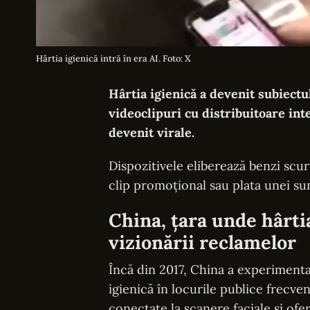
Hârtia igienică intră în era AI. Foto: X
Hârtia igienică a devenit subiectu
videoclipuri cu distribuitoare int
devenit virale.
Dispozitivele eliberează benzi scu
clip promoțional sau plata unei su
China, țara unde hârti
vizionării reclamelor
Încă din 2017, China a experimenta
igienică în locurile publice frecven
conectate la scanere faciale și of