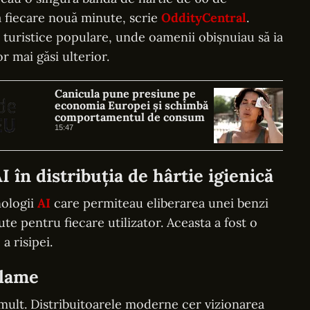
la fiecare nouă minute, scrie
OddityCentral
.
e turistice populare, unde oamenii obișnuiau să ia
r mai găsi ulterior.
Canicula pune presiune pe
economia Europei și schimbă
comportamentul de consum
15:47
 în distribuția de hârtie igienică
nologii
AI
care permiteau eliberarea unei benzi
ute pentru fiecare utilizator. Aceasta a fost o
 risipei.
clame
mult. Distribuitoarele moderne cer vizionarea