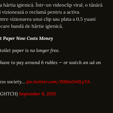
a hârtia igienică. Într-un videoclip viral, o tânără
 vizionează o reclamă pentru a activa
 între vizionarea unui clip sau plata a 0,5 yuani
ecare bandă de hârtie igienică.
let Paper Now Costs Money
oilet paper is no longer free.
w have to pay around 6 rubles — or watch an ad on
less society…
pic.twitter.com/HMm2v0LyTA
IGHTCH)
September 8, 2025