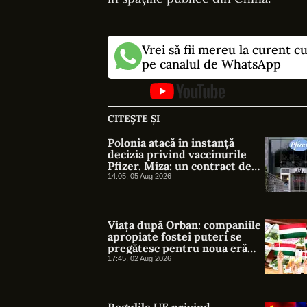
Vrei să fii mereu la curent c
pe canalul de WhatsApp
CITEȘTE ȘI
Polonia atacă în instanță
decizia privind vaccinurile
Pfizer. Miza: un contract de
1,3 miliarde de euro
14:05, 05 Aug 2026
Viața după Orban: companiile
apropiate fostei puteri se
pregătesc pentru noua eră
politică din Ungaria
17:45, 02 Aug 2026
Regulile UE privind