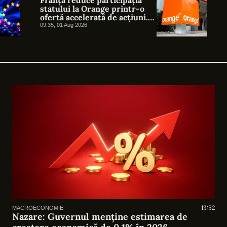
statului la Orange printr-o
ofertă accelerată de acțiuni.
Tranzacția este estimată la 1,1
09:35, 01 Aug 2026
miliarde de euro
13:52
MACROECONOMIE
Nazare: Guvernul menține estimarea de