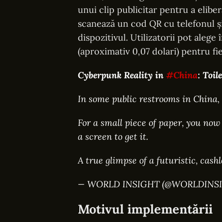
unui clip publicitar pentru a eliber
scanează un cod QR cu telefonul și
dispozitivul. Utilizatorii pot alege
(aproximativ 0,07 dolari) pentru fi
Cyberpunk Reality in
#China
: Toi
In some public restrooms in China, t
For a small piece of paper, you no
a screen to get it.
A true glimpse of a futuristic, cash
— WORLD INSIGHT (@WORLDINS
Motivul implementării