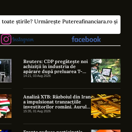
u toate știrile? Urmărește Putereafinanciara.ro și
Reuters: CDP pregătește noi
achiziții în industria de
apărare după preluarea T-
Defence
14:21, 03 Aug 2026
Analiză XTB: Războiul din Iran
a impulsionat tranzacțiile
investitorilor români. Aurul,
petrolul și indicii americani
15:35, 01 Aug 2026
au atras cel mai mare interes
Franța reduce participația