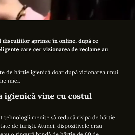
l discuțiilor aprinse în online, după ce
eligente care cer vizionarea de reclame au
rte de hârtie igienică doar după vizionarea unui
me mici.
a igienică vine cu costul
t tehnologii menite să reducă risipa de hârtie
tate de turiști. Atunci, dispozitivele erau
ereau o singură bandă de hârtie de 60 de