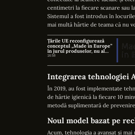
centimetri la fiecare scanare sau 
Sistemul a fost introdus în locuril
mai multă hârtie de teama că nu vo
Țările UE reconfigurează
conceptul „Made in Europe”
în jurul produselor, nu al
țărilor
16:58
Integrarea tehnologiei AI
În 2019, au fost implementate teh
de hârtie igienică la fiecare 10 min
metodă suplimentară de prevenire a
Noul model bazat pe re
Acum, tehnologia a avansat și mai 