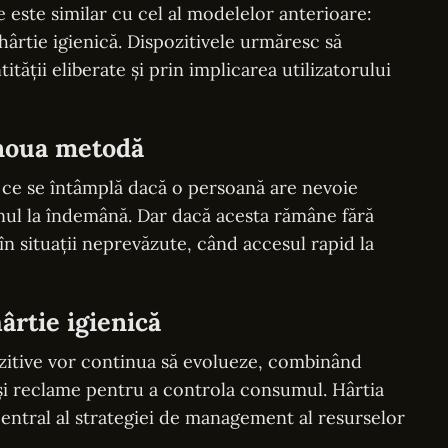
 este similar cu cel al modelelor anterioare:
rtie igienică. Dispozitivele urmăresc să
ității eliberate și prin implicarea utilizatorului
 noua metodă
: ce se întâmplă dacă o persoană are nevoie
onul la îndemână. Dar dacă acesta rămâne fără
în situații neprevăzute, când accesul rapid la
hârtie igienică
ozitive vor continua să evolueze, combinând
 și reclame pentru a controla consumul. Hârtia
central al strategiei de management al resurselor