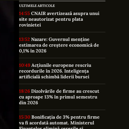
ULTIMELE ARTICOLE
14:55
CNAIR avertizează asupra unui
site neautorizat pentru plata
rovinietei
13:52
Nazare: Guvernul menține
estimarea de creștere economică de
0,1% în 2026
10:49
Acțiunile europene rescriu
recordurile în 2026. Inteligența
artificială schimbă liderii bursei
18:26
Dizolvările de firme au crescut
cu aproape 13% în primul semestru
din 2026
15:30
Bonificația de 3% pentru firme
va fi acordată automat. Ministerul
Finanțelor elimină cererile și