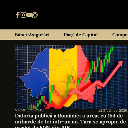
Bănci-Asigurări
Piață de Capital
Compan
MACROECONOMIE
12:37, 24 Jul 2026
Datoria publică a României a urcat cu 154 de
miliarde de lei într-un an. Țara se apropie de
pragul de 60% din PIB