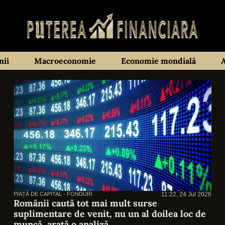
ii
Macroeconomie
Economie mondială
PIAȚĂ DE CAPITAL - FONDURI
11:22, 24 Jul 2026
Românii caută tot mai mult surse
suplimentare de venit, nu un al doilea loc de
muncă, arată o analiză