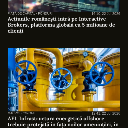
PIAȚĂ DE CAPITAL - FONDURI
16:10, 22 Jul 2026
Acțiunile românești intră pe Interactive
Brokers, platforma globală cu 5 milioane de
clienți
MACROECONOMIE
12:41, 22 Jul 2026
AEI: Infrastructura energetică offshore
trebuie protejată în fața noilor amenințări, în