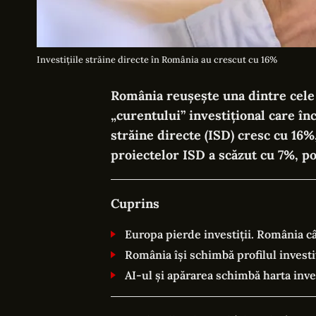
Investițiile străine directe în România au crescut cu 16%
România reușește una dintre cele
„curentului” investițional care în
străine directe (ISD) cresc cu 16
proiectelor ISD a scăzut cu 7%, po
Cuprins
Europa pierde investiții. România câ
România își schimbă profilul investi
AI-ul și apărarea schimbă harta inve