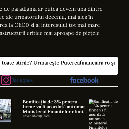
e de paradigmă ar putea deveni una dintre
e ale următorului deceniu, mai ales în
rea la OECD și al interesului tot mai mare
astructurii critice mai aproape de piețele
u toate știrile? Urmărește Putereafinanciara.ro și
Bonificația de 3% pentru
firme va fi acordată automat.
Ministerul Finanțelor elimină
cererile și documentele
15:30, 05 Aug 2026
suplimentare