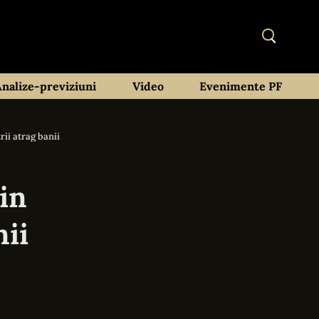
Analize-previziuni
Video
Evenimente PF
rii atrag banii
ăin
nii