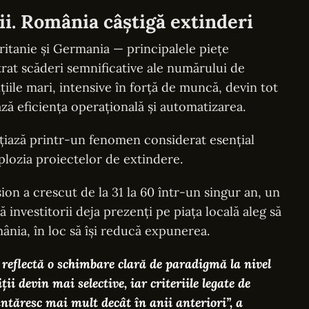
ii. România câștigă extinderi
ritanie și Germania — principalele piețe
rat scăderi semnificative ale numărului de
ițiile mari, intensive în forță de muncă, devin tot
ază eficiența operațională și automatizarea.
nțiază printr-un fenomen considerat esențial
lozia proiectelor de extindere.
ion a crescut de la 31 la 60 într-un singur an, un
investitorii deja prezenți pe piața locală aleg să
ânia, în loc să își reducă expunerea.
e reflectă o schimbare clară de paradigmă la nivel
ții devin mai selective, iar criteriile legate de
ântăresc mai mult decât în anii anteriori”, a