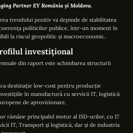
aging Partner EY România și Moldova.
rea trendului pozitiv va depinde de stabilitatea
și coerența politicilor publice, într-un moment în
sibili la riscul geopolitic și macroeconomic.
ofilul investițional
emnale din raport este schimbarea structurii
 ca destinație low-cost pentru producție
vestițiile în manufactură cu servicii IT, logistică
 europene de aprovizionare.
lor rămâne principalul motor al ISD-urilor, cu 17
cii IT, Transport și logistică, dar și de industria