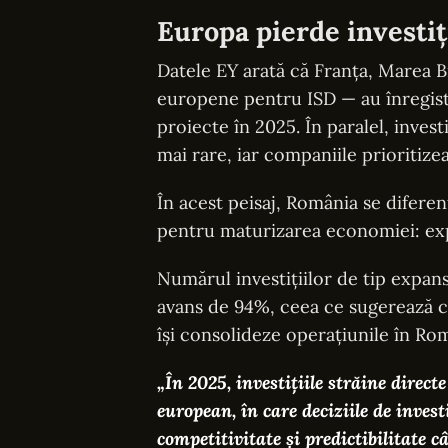
Europa pierde investiț
Datele EY arată că Franța, Marea B
europene pentru ISD — au înregist
proiecte în 2025. În paralel, invest
mai rare, iar companiile prioritize
În acest peisaj, România se difere
pentru maturizarea economiei: exp
Numărul investițiilor de tip expans
avans de 94%, ceea ce sugerează că 
își consolideze operațiunile în Rom
„În 2025, investițiile străine direct
european, în care deciziile de investi
competitivitate și predictibilitate c