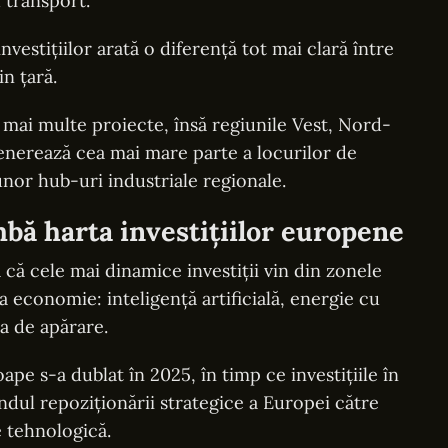
 transport.
investițiilor arată o diferență tot mai clară între
in țară.
mai multe proiecte, însă regiunile Vest, Nord-
enerează cea mai mare parte a locurilor de
or hub-uri industriale regionale.
mbă harta investițiilor europene
 că cele mai dinamice investiții vin din zonele
 economie: inteligență artificială, energie cu
a de apărare.
pe s-a dublat în 2025, în timp ce investițiile în
dul repoziționării strategice a Europei către
e tehnologică.