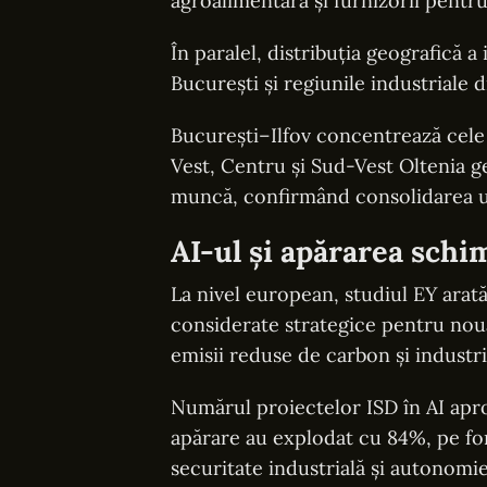
agroalimentară și furnizorii pentru
În paralel, distribuția geografică a 
București și regiunile industriale d
București–Ilfov concentrează cele 
Vest, Centru și Sud-Vest Oltenia g
muncă, confirmând consolidarea un
AI-ul și apărarea schi
La nivel european, studiul EY arată
considerate strategice pentru noua
emisii reduse de carbon și industri
Numărul proiectelor ISD în AI aproa
apărare au explodat cu 84%, pe fon
securitate industrială și autonomi