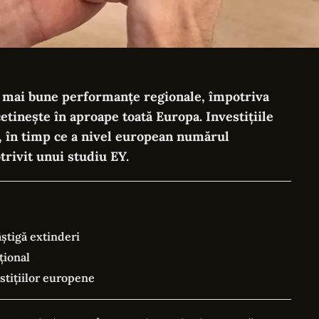
 mai bune performanțe regionale, împotriva
cetinește în aproape toată Europa. Investițiile
%, în timp ce a nivel european numărul
trivit unui studiu EY.
știgă extinderi
țional
stițiilor europene