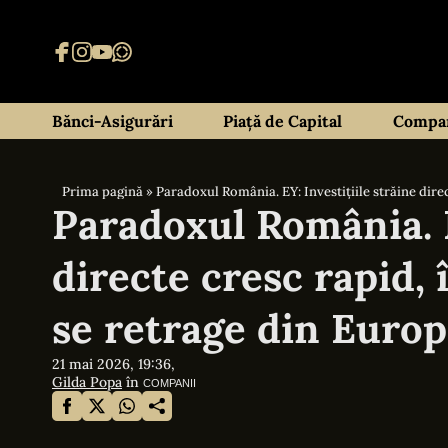
Bănci-Asigurări
Piață de Capital
Compan
Prima pagină
»
Paradoxul România. EY: Investițiile străine direc
Paradoxul România. E
directe cresc rapid, 
se retrage din Europa
21 mai 2026, 19:36,
Gilda Popa
în
COMPANII