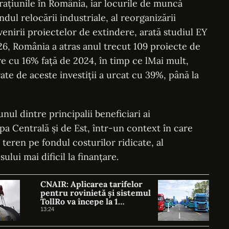
perațiunile în România, iar locurile de muncă
ul relocării industriale, al reorganizării
evenirii proiectelor de extindere, arată studiul EY
6, România a atras anul trecut 109 proiecte de
ere cu 16% față de 2024, în timp ce lMai mult,
e de aceste investiții a urcat cu 39%, până la
ul dintre principalii beneficiari ai
pa Centrală și de Est, într-un context în care
teren pe fondul costurilor ridicate, al
sului mai dificil la finanțare.
CNAIR: Aplicarea tarifelor
pentru rovinietă și sistemul
TollRo va începe la 1
octombrie
13:24