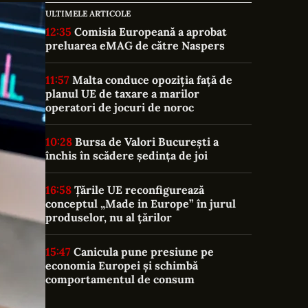
ULTIMELE ARTICOLE
12:35
Comisia Europeană a aprobat
preluarea eMAG de către Naspers
11:57
Malta conduce opoziția față de
planul UE de taxare a marilor
operatori de jocuri de noroc
10:28
Bursa de Valori București a
închis în scădere ședința de joi
16:58
Țările UE reconfigurează
conceptul „Made in Europe” în jurul
produselor, nu al țărilor
15:47
Canicula pune presiune pe
economia Europei și schimbă
comportamentul de consum