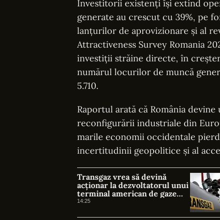
Investitorii existenți își extind o
generate au crescut cu 39%, pe fond
lanțurilor de aprovizionare și al r
Attractiveness Survey Romania 202
investiții străine directe, în creșt
numărul locurilor de muncă generat
5.710.
Raportul arată că România devine un
reconfigurării industriale din Euro
marile economii occidentale pierd 
incertitudinii geopolitice și al acce
Transgaz vrea să devină
acționar la dezvoltatorul unui
terminal american de gaze
naturale lichefiate
14:25