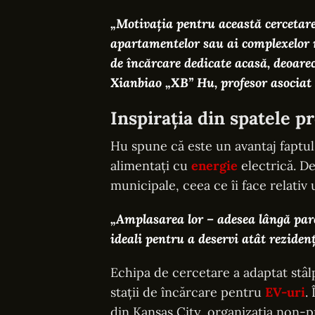
„Motivația pentru această cercetare 
apartamentelor sau ai complexelor r
de încărcare dedicate acasă, deoare
Xianbiao „XB” Hu, profesor asociat d
Inspirația din spatele p
Hu spune că este un avantaj faptul 
alimentați cu
energie
electrică. De
municipale, ceea ce îi face relativ
„Amplasarea lor – adesea lângă parcă
ideali pentru a deservi atât rezidenții
Echipa de cercetare a adaptat stâlp
stații de încărcare pentru
EV-uri
.
din Kansas City, organizația non-p