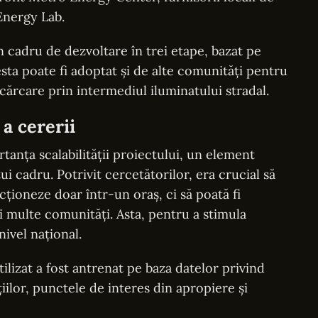
Energy Lab.
n cadru de dezvoltare în trei etape, bazat pe
cesta poate fi adoptat și de alte comunități pentru
cărcare prin intermediul iluminatului stradal.
 a cererii
tanța scalabilității proiectului, un element
i cadru. Potrivit cercetătorilor, era crucial să
ționeze doar într-un oraș, ci să poată fi
 multe comunități. Asta, pentru a stimula
nivel național.
tilizat a fost antrenat pe baza datelor privind
țiilor, punctele de interes din apropiere și