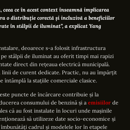
a, ceea ce în acest context înseamnă implicarea
a o distribuție corectă și incluzivă a beneficiilor
rate în stâlpii de iluminat”
, a explicat Yang
 instalare, deoarece s-a folosit infrastructura
e stâlpii de iluminat au oferit timpi mai rapizi
tate direct din rețeaua electrică municipală.
 linii de curent dedicate. Practic, nu au împărțit
e întâmplă la stațiile comerciale clasice.
este puncte de încărcare contribuie și la
educerea consumului de benzină și a
emisiilor
de
ales că au fost instalate în locuri unde mașinile
tenționează să utilizeze date socio-economice și
îmbunătăți cadrul și modelele lor în etapele