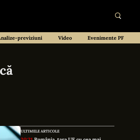
Analize-previziuni
Video
Evenimente PF
rcă
ULTIMELE ARTICOLE
20:21
România, țara UE cu cea mai