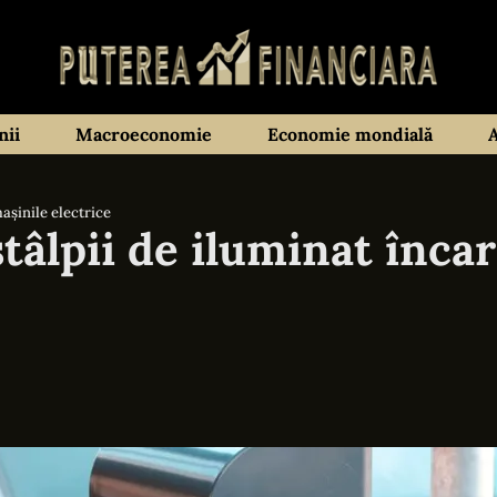
ii
Macroeconomie
Economie mondială
mașinile electrice
stâlpii de iluminat înca