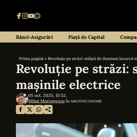
Bănci-Asigurări
Piață de Capital
Compan
Prima pagină
»
Revoluție pe străzi: stâlpii de iluminat încarcă 
Revoluție pe străzi: 
mașinile electrice
05 oct. 2025, 15:52,
Mihai Morcovescu
în
MACROECONOMIE