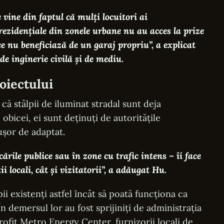
vine din faptul că mulți locuitori ai
ezidențiale din zonele urbane nu au acces la prize
ce nu beneficiază de un garaj propriu”
, a explicat
e inginerie civilă și de mediu.
roiectului
că stâlpii de iluminat stradal sunt deja
 obicei, ei sunt deținuți de autoritățile
 ușor de adaptat.
rile publice sau în zone cu trafic intens – îi face
 locali, cât și vizitatorii”
, a adăugat Hu.
ii existenți astfel încât să poată funcționa ca
 În demersul lor au fost sprijiniți de administrația
rofit Metro Energy Center, furnizorii locali de