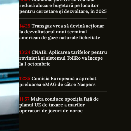
redusă alocare bugetară pe locuitor
pentru cercetare și dezvoltare, în 2025
14:25
Transgaz vrea să devină acționar
la dezvoltatorul unui terminal
american de gaze naturale lichefiate
13:24
CNAIR: Aplicarea tarifelor pentru
rovinietă și sistemul TollRo va începe
la 1 octombrie
12:35
Comisia Europeană a aprobat
preluarea eMAG de către Naspers
11:57
Malta conduce opoziția față de
planul UE de taxare a marilor
operatori de jocuri de noroc