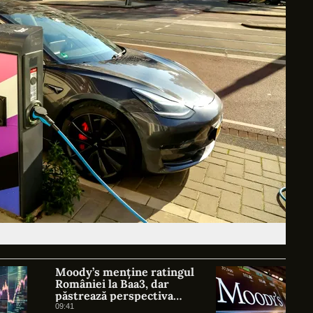
Moody’s menține ratingul
României la Baa3, dar
păstrează perspectiva
negativă. Negrescu: România
09:41