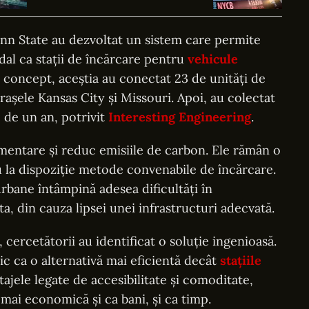
„nu a câștigat nimic, a evitat o
pierdere”
enn State au dezvoltat un sistem care permite
adal ca stații de încărcare pentru
vehicule
t concept, aceștia au conectat 23 de unități de
orașele Kansas City și Missouri. Apoi, au colectat
p de un an, potrivit
Interesting Engineering
.
imentare și reduc emisiile de carbon. Ele rămân o
au la dispoziție metode convenabile de încărcare.
rbane întâmpină adesea dificultăți în
ta, din cauza lipsei unei infrastructuri adecvată.
cercetătorii au identificat o soluție ingenioasă.
lic ca o alternativă mai eficientă decât
stațiile
tajele legate de accesibilitate și comoditate,
e mai economică și ca bani, și ca timp.