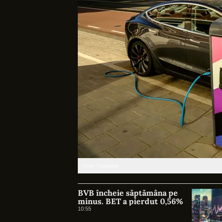
Foto: Unsplash
BVB încheie săptămâna pe
minus. BET a pierdut 0,56%
10:55