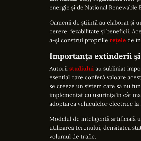
energie și de National Renewable 
Oamenii de știință au elaborat și u
cerere, fezabilitate și beneficii. A
a-și construi propriile
rețele
de în
Importanța extinderii și
Autorii
studiului
au subliniat impor
esențial care conferă valoare acestu
se creeze un sistem care să nu func
implementat cu ușurință în cât mai
adoptarea vehiculelor electrice la 
Modelul de inteligență artificială u
utilizarea terenului, densitatea sta
volumul de trafic.