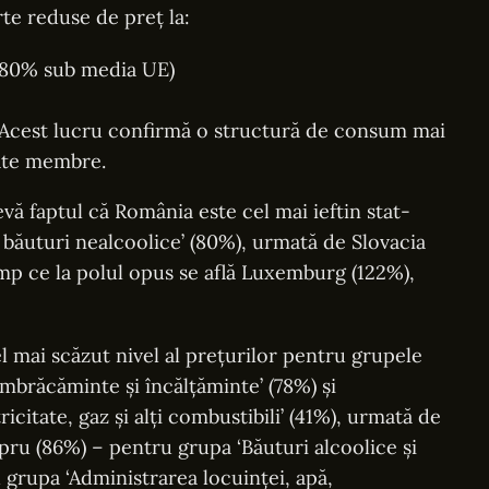
te reduse de preț la:
 (80% sub media UE)
. Acest lucru confirmă o structură de consum mai
tate membre.
levă faptul că România este cel mai ieftin stat-
băuturi nealcoolice’ (80%), urmată de Slovacia
imp ce la polul opus se află Luxemburg (122%),
l mai scăzut nivel al prețurilor pentru grupele
‘Îmbrăcăminte și încălțăminte’ (78%) și
ricitate, gaz și alți combustibili’ (41%), urmată de
Cipru (86%) – pentru grupa ‘Băuturi alcoolice și
 grupa ‘Administrarea locuinței, apă,