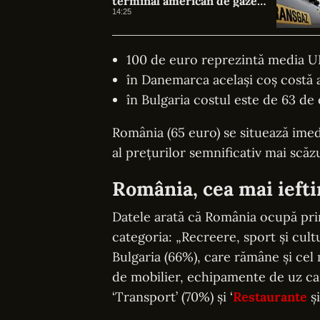
terminal american de gaze
naturale lichefiate
14:25
100 de euro reprezintă media U
în Danemarca același coș costă 
în Bulgaria costul este de 63 de 
România (65 euro) se situează imed
al prețurilor semnificativ mai scă
România, cea mai iefti
Datele arată că România ocupă pri
categoria: „Recreere, sport și cul
Bulgaria (66%), care rămâne și cel
de mobilier, echipamente de uz casn
‘Transport’ (70%) și ‘
Restaurante
și