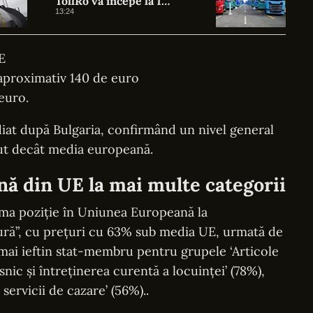
TollRo va începe la 1
octombrie
13:24
E
aproximativ 140 de euro
euro.
iat după Bulgaria, confirmând un nivel general
zut decât media europeană.
nă din UE la mai multe categorii
ma poziție în Uniunea Europeană la
tură”, cu prețuri cu 63% sub media UE, urmată de
 mai ieftin stat-membru pentru grupele ‘Articole
ic și întreținerea curentă a locuinței’ (78%),
 servicii de cazare’ (56%)..