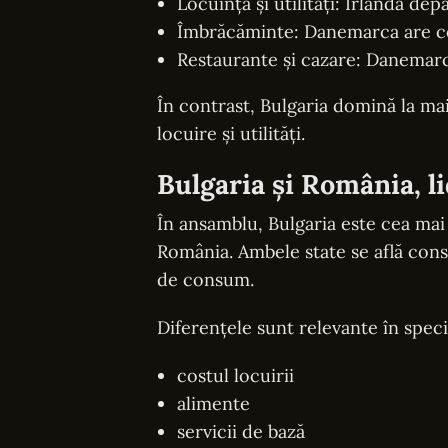
Locuință și utilități: Irlanda d
Îmbrăcăminte: Danemarca are ce
Restaurante și cazare: Danemar
În contrast, Bulgaria domină la mai
locuire și utilități.
Bulgaria și România, li
În ansamblu, Bulgaria este cea mai
România. Ambele state se află cons
de consum.
Diferențele sunt relevante în specia
costul locuirii
alimente
servicii de bază