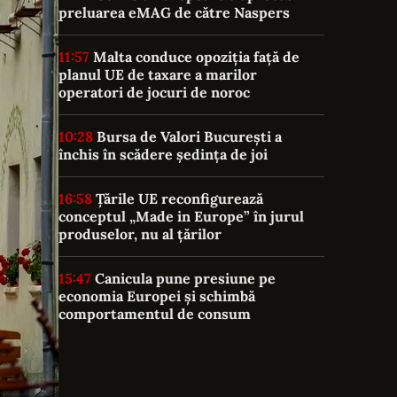
preluarea eMAG de către Naspers
11:57
Malta conduce opoziția față de
planul UE de taxare a marilor
operatori de jocuri de noroc
10:28
Bursa de Valori București a
închis în scădere ședința de joi
16:58
Țările UE reconfigurează
conceptul „Made in Europe” în jurul
produselor, nu al țărilor
15:47
Canicula pune presiune pe
economia Europei și schimbă
comportamentul de consum