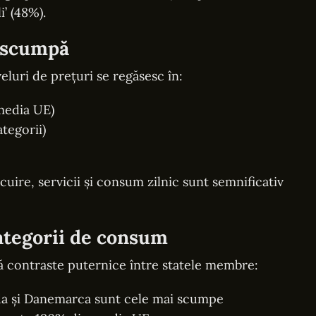
i’ (48%).
 scumpă
veluri de prețuri se regăsesc în:
media UE)
tegorii)
cuire, servicii și consum zilnic sunt semnificativ
ategorii de consum
tă contraste puternice între statele membre:
anda și Danemarca sunt cele mai scumpe