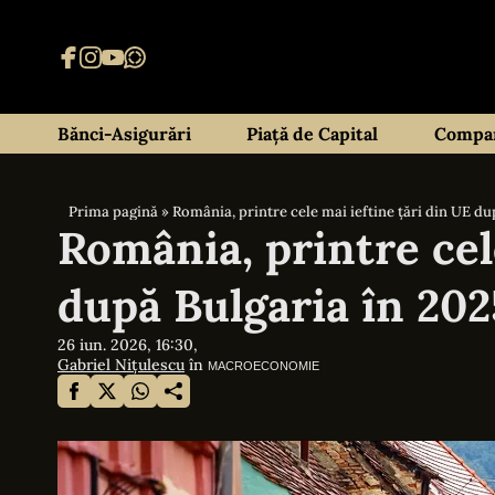
Bănci-Asigurări
Piață de Capital
Compan
Prima pagină
»
România, printre cele mai ieftine țări din UE du
România, printre cel
după Bulgaria în 202
26 iun. 2026, 16:30,
Gabriel Nițulescu
în
MACROECONOMIE