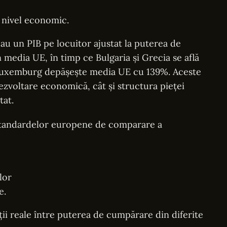
e nivel economic.
au un PIB pe locuitor ajustat la puterea de
edia UE, în timp ce Bulgaria și Grecia se află
 Luxemburg depășește media UE cu 139%. Aceste
dezvoltare economică, cât și structura pieței
tat.
a standardelor europene de comparare a
lor
e.
i reale între puterea de cumpărare din diferite