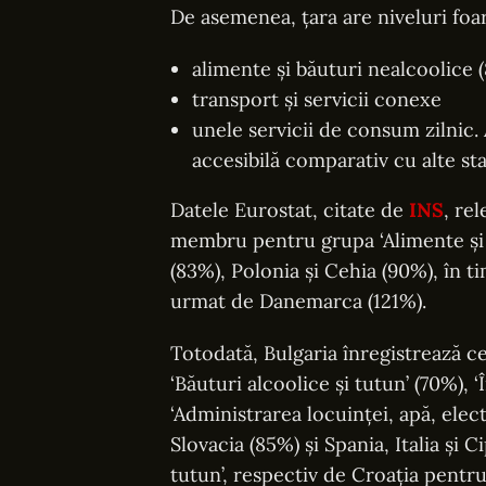
De asemenea, țara are niveluri foar
alimente și băuturi nealcoolice
transport și servicii conexe
unele servicii de consum zilnic
accesibilă comparativ cu alte s
Datele Eurostat, citate de
INS
, re
membru pentru grupa ‘Alimente și 
(83%), Polonia și Cehia (90%), în t
urmat de Danemarca (121%).
Totodată, Bulgaria înregistrează ce
‘Băuturi alcoolice și tutun’ (70%), 
‘Administrarea locuinței, apă, elect
Slovacia (85%) și Spania, Italia și 
tutun’, respectiv de Croația pentru