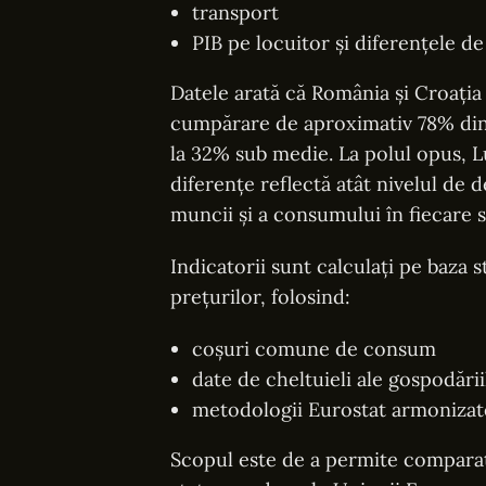
transport
PIB pe locuitor și diferențele d
Datele arată că România și Croația 
cumpărare de aproximativ 78% din m
la 32% sub medie. La polul opus,
diferențe reflectă atât nivelul de 
muncii și a consumului în fiecare s
Indicatorii sunt calculați pe baz
prețurilor, folosind:
coșuri comune de consum
date de cheltuieli ale gospodării
metodologii Eurostat armonizat
Scopul este de a permite comparați