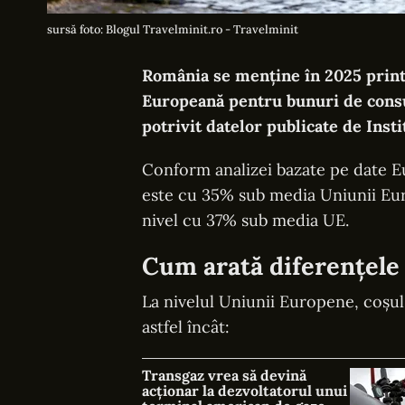
sursă foto: Blogul Travelminit.ro - Travelminit
România se menține în 2025 printr
Europeană pentru bunuri de consum
potrivit datelor publicate de Insti
Conform analizei bazate pe date Eu
este cu 35% sub media Uniunii Eur
nivel cu 37% sub media UE.
Cum arată diferențele
La nivelul Uniunii Europene, coșul
astfel încât:
Transgaz vrea să devină
acționar la dezvoltatorul unui