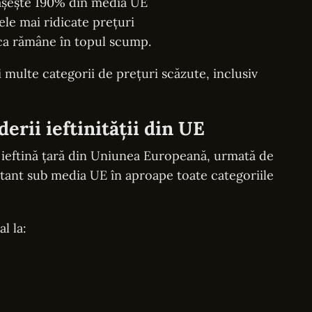
epășește 190% din media UE
le mai ridicate prețuri
ca rămâne în topul scump.
 multe categorii de prețuri scăzute, inclusiv
derii ieftinității din UE
 ieftină țară din Uniunea Europeană, urmată de
tant sub media UE în aproape toate categoriile
l la: