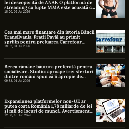
lei descoperită de ANAF. O platformă de
streaming cu lupte MMA este acuzată că
a ascuns venituri de la peste 30.000 de
18:00, 09 Jul 2026
abonați
Cea mai mare finanțare din istoria Băncii
Transilvania. Frații Pavăl au primit
sprijin pentru preluarea Carrefour
România
18:52, 01 Jul 2026
Berea rămâne băutura preferată pentru
socializare. Studiu: aproape trei sferturi
dintre români spun că îi apropie de
familie și prieteni
09:53, 01 Jul 2026
Expansiunea platformelor non-UE ar
putea costa România 1,78 miliarde de lei
și mii de locuri de muncă. Avertisment
privind dezechilibrele din comerțul
12:30, 16 Jun 2026
online