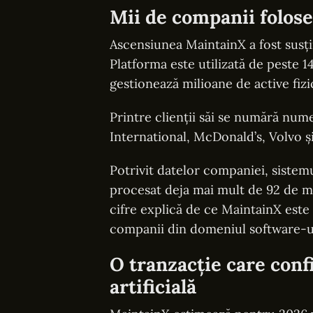
Mii de companii folose
Ascensiunea MaintainX a fost susți
Platforma este utilizată de peste 1
gestionează milioane de active fizic
Printre clienții săi se numără nu
International, McDonald’s, Volvo ș
Potrivit datelor companiei, sistemu
procesat deja mai mult de 92 de mi
cifre explică de ce MaintainX este
companii din domeniul software-ul
O tranzacție care conf
artificială