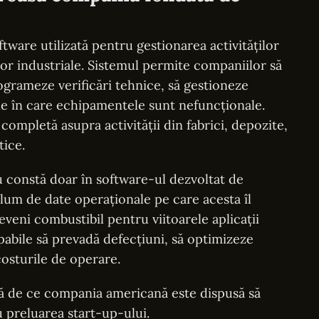
tware utilizată pentru gestionarea activităților
or industriale. Sistemul permite companiilor să
ogrameze verificări tehnice, să gestioneze
ele în care echipamentele sunt nefuncționale.
completă asupra activității din fabrici, depozite,
tice.
 constă doar în software-ul dezvoltat de
olum de date operaționale pe care acesta îl
veni combustibil pentru viitoarele aplicații
capabile să prevadă defecțiuni, să optimizeze
costurile de operare.
ă de ce compania americană este dispusă să
u preluarea start-up-ului.