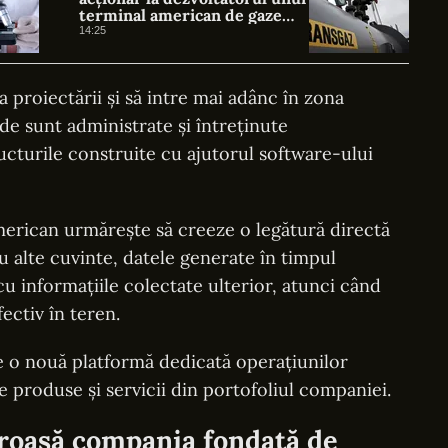
terminal american de gaze
naturale lichefiate
14:25
proiectării și să intre mai adânc în zona
de sunt administrate și întreținute
ructurile construite cu ajutorul software-ului
merican urmărește să creeze o legătură directă
Cu alte cuvinte, datele generate în timpul
cu informațiile colectate ulterior, atunci când
fectiv în teren.
e o nouă platformă dedicată operațiunilor
e produse și servicii din portofoliul companiei.
oroasă compania fondată de