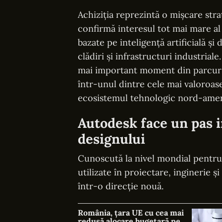
Achiziția reprezintă o mișcare st
confirmă interesul tot mai mare al 
bazate pe inteligență artificială și
clădiri și infrastructuri industrial
mai important moment din parcurs
într-unul dintre cele mai valoroas
ecosistemul tehnologic nord-ame
Autodesk face un pas 
designului
Cunoscută la nivel mondial pentru
utilizate în proiectare, inginerie 
într-o direcție nouă.
România, țara UE cu cea mai
redusă alocare bugetară pe