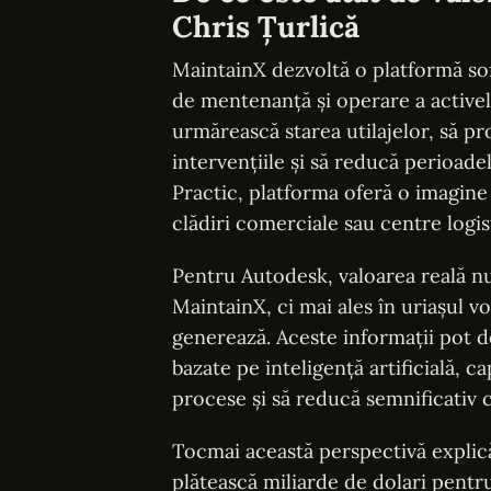
Chris Țurlică
MaintainX dezvoltă o platformă sof
de mentenanță și operare a activel
urmărească starea utilajelor, să pr
intervențiile și să reducă perioad
Practic, platforma oferă o imagine 
clădiri comerciale sau centre logis
Pentru Autodesk, valoarea reală nu
MaintainX, ci mai ales în uriașul v
generează. Aceste informații pot de
bazate pe inteligență artificială, 
procese și să reducă semnificativ 
Tocmai această perspectivă explic
plătească miliarde de dolari pentr