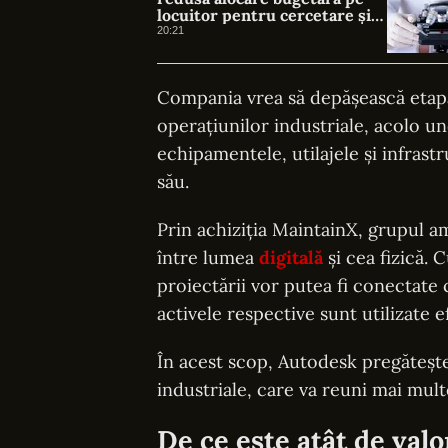
locuitor pentru cercetare și
dezvoltare, în 2025
20:21
Compania vrea să depășească etapa 
operațiunilor industriale, acolo un
echipamentele, utilajele și infrast
său.
Prin achiziția MaintainX, grupul a
între lumea
digitală
și cea fizică. 
proiectării vor putea fi conectate 
activele respective sunt utilizate e
În acest scop, Autodesk pregăteșt
industriale, care va reuni mai mult
De ce este atât de val