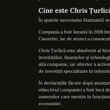
Cine este Chris Țurlic
În spatele succesului MaintainX se
Compania a fost lansată în 2018 î
Caouette, iar de atunci a cunoscut
Chris Țurlică este absolvent al Mc
investițiilor, finanțelor și tehnolo
altă companie, iar ulterior a activ
de investiții specializate în tehnolo
În declarațiile făcute după anunțar
obiectivul companiei a fost încă 
oamenilor care mențin în funcțiune
economiei.