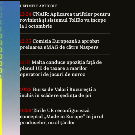
ULTIMELE ARTICOLE
13:24
CNAIR: Aplicarea tarifelor pentru
rovinietă și sistemul TollRo va începe
la 1 octombrie
12:35
Comisia Europeană a aprobat
preluarea eMAG de către Naspers
11:57
Malta conduce opoziția față de
planul UE de taxare a marilor
operatori de jocuri de noroc
10:28
Bursa de Valori București a
închis în scădere ședința de joi
16:58
Țările UE reconfigurează
conceptul „Made in Europe” în jurul
produselor, nu al țărilor