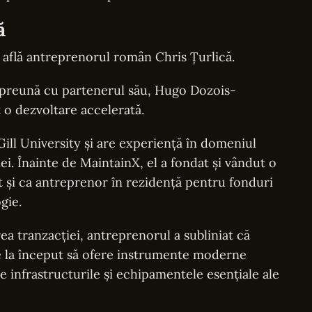
ă
 află antreprenorul român Chris Țurlică.
mpreună cu partenerul său, Hugo Dozois-
 o dezvoltare accelerată.
Gill University și are experiență în domeniul
giei. Înainte de MaintainX, el a fondat și vândut o
at și ca antreprenor în rezidență pentru fonduri
gie.
ea tranzacției, antreprenorul a subliniat că
de la început să ofere instrumente moderne
 infrastructurile și echipamentele esențiale ale