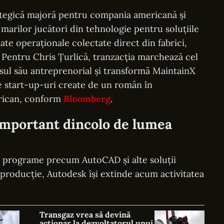
rategică majoră pentru compania americană și
marilor jucători din tehnologie pentru soluțiile
 date operaționale colectate direct din fabrici,
e. Pentru Chris Țurlică, tranzacția marchează cel
ul său antreprenorial și transformă MaintainX
e start-up-uri create de un român în
rican, conform
Bloomberg
.
important dincolo de lumea
 programe precum AutoCAD și alte soluții
și producție, Autodesk își extinde acum activitatea
Transgaz vrea să devină
acționar la dezvoltatorul unui