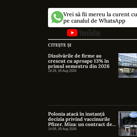
Vrei să fii mereu la curent c
pe canalul de WhatsApp
CITEȘTE ȘI
Dizolvările de firme au
crescut cu aproape 13% în
primul semestru din 2026
18:26, 05 Aug 2026
Polonia atacă în instanță
decizia privind vaccinurile
Pfizer. Miza: un contract de
1,3 miliarde de euro
14:05, 05 Aug 2026