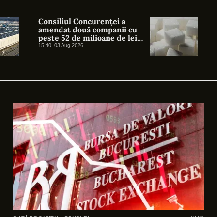
Consiliul Concurenței a
amendat două companii cu
peste 52 de milioane de lei
pentru înțelegeri privind
15:40, 03 Aug 2026
prețul zahărului