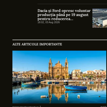
Dacia și Ford opresc voluntar
producția până pe 19 august
pentru reducerea
consumului de energie
18:02, 03 Aug 2026
ALTE ARTICOLE IMPORTANTE