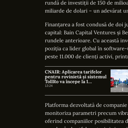
rundă de investiții de 150 de mili
miliarde de dolari – un adevărat u
Finanțarea a fost condusă de doi j
capital: Bain Capital Ventures și 
rundele anterioare. Cu această inve
poziția ca lider global în softwar
peste 11.000 de clienți activi, pr
CNAIR: Aplicarea tarifelor
pentru rovinietă și sistemul
TollRo va începe la 1
octombrie
13:24
Platforma dezvoltată de companie f
monitoriza parametri precum vibraț
oferind companiilor posibilitatea de