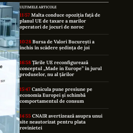
ULTIMELE ARTICOLE
11:57
Malta conduce opoziția față de
planul UE de taxare a marilor
operatori de jocuri de noroc
10:28
Bursa de Valori București a
închis în scădere ședința de joi
16:58
Țările UE reconfigurează
conceptul „Made in Europe” în jurul
produselor, nu al țărilor
15:47
Canicula pune presiune pe
economia Europei și schimbă
comportamentul de consum
14:55
CNAIR avertizează asupra unui
site neautorizat pentru plata
rovinietei