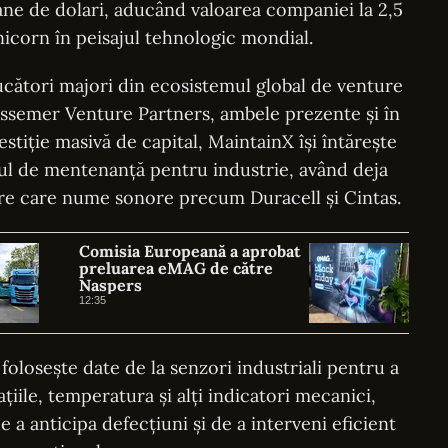
oane de dolari, aducând valoarea companiei la 2,5
nicorn în peisajul tehnologic mondial.
ucători majori din ecosistemul global de venture
Bessemer Venture Partners, ambele prezente și în
stiție masivă de capital, MaintainX își întărește
e-ul de mentenanță pentru industrie, având deja
intre care nume sonore precum Duracell și Cintas.
Comisia Europeană a aprobat
preluarea eMAG de către
Naspers
12:35
olosește date de la senzori industriali pentru a
iile, temperatura și alți indicatori mecanici,
 a anticipa defecțiuni și de a interveni eficient