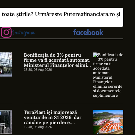
u toate știrile? Urmărește Putereafinanciara.ro și
Bonificația de 3% pentru
firme va fi acordată automat.
Ministerul Finanțelor elimină
cererile și documentele
15:30, 05 Aug 2026
suplimentare
TeraPlast își majorează
veniturile în S1 2026, dar
rămâne pe pierdere.
Ambalajele susțin revenirea
12:48, 05 Aug 2026
grupului