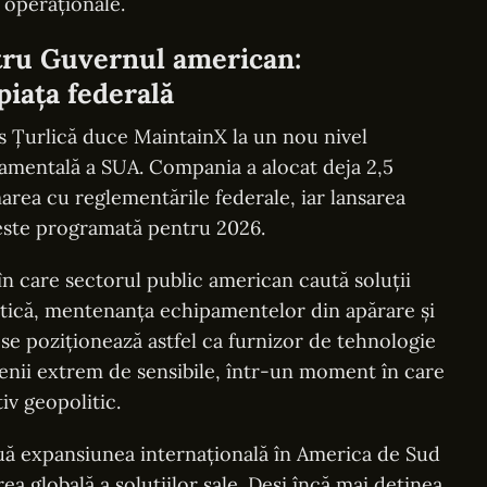
i operaționale.
ru Guvernul american:
iața federală
is Țurlică duce MaintainX la un nou nivel
namentală a SUA. Compania a alocat deja 2,5
rea cu reglementările federale, iar lansarea
 este programată pentru 2026.
în care sectorul public american caută soluții
tică, mentenanța echipamentelor din apărare și
 se poziționează astfel ca furnizor de tehnologie
nii extrem de sensibile, într-un moment în care
iv geopolitic.
uă expansiunea internațională în America de Sud
 globală a soluțiilor sale. Deși încă mai deținea