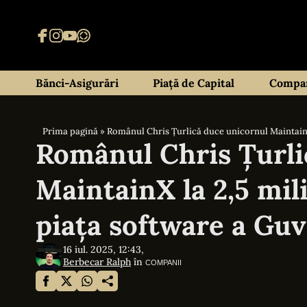
Bănci-Asigurări
Piață de Capital
Compan
Prima pagină
»
Românul Chris Țurlică duce unicornul MaintainX 
Românul Chris Țurli
MaintainX la 2,5 mili
piața software a Gu
16 iul. 2025, 12:43,
Berbecar Ralph
în
COMPANII