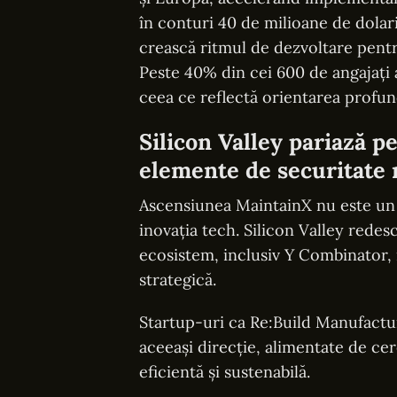
în conturi 40 de milioane de dolari
crească ritmul de dezvoltare pentr
Peste 40% din cei 600 de angajați a
ceea ce reflectă orientarea profun
Silicon Valley pariază p
elemente de securitate 
Ascensiunea MaintainX nu este un c
inovația tech. Silicon Valley redes
ecosistem, inclusiv Y Combinator, i
strategică.
Startup-uri ca Re:Build Manufactu
aceeași direcție, alimentate de ce
eficientă și sustenabilă.