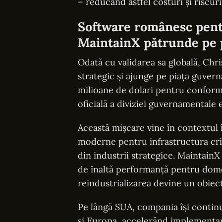
– reducând astfel costuri și riscur
Software românesc pent
MaintainX pătrunde pe p
Odată cu validarea sa globală, Chr
strategic și ajunge pe piața guver
milioane de dolari pentru conforma
oficială a diviziei guvernamentale
Această mișcare vine în contextul 
moderne pentru infrastructura cri
din industrii strategice. MaintainX
de înaltă performanță pentru dome
reindustrializarea devine un obiect
Pe lângă SUA, compania își contin
și Europa, accelerând implementarea