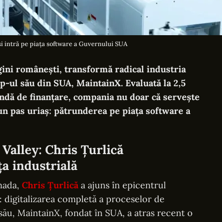
și intră pe piața software a Guvernului SUA
gini românești, transformă radical industria
p-ul său din SUA, MaintainX. Evaluată la 2,5
ndă de finanțare, compania nu doar că servește
un pas uriaș: pătrunderea pe piața software a
 Valley: Chris Țurlică
a industrială
nada,
Chris Țurlică
a ajuns în epicentrul
ă: digitalizarea completă a proceselor de
 său, MaintainX, fondat în SUA, a atras recent o