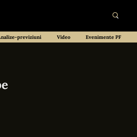
Analize-previziuni
Video
Evenimente PF
pe