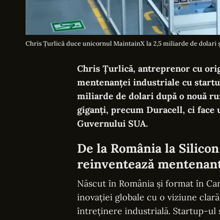
Chris Țurlică duce unicornul MaintainX la 2,5 miliarde de dolari 
Chris Țurlică, antreprenor cu ori
mentenanței industriale cu startu
miliarde de dolari după o nouă ru
giganți, precum Duracell, ci face 
Guvernului SUA.
De la România la Silicon
reinventează mentenanț
Născut în România și format în Ca
inovației globale cu o viziune clar
întreținere industrială. Startup-ul