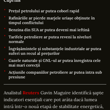
Cuprins
Prețul petrolului ar putea coborî rapid
Rafinăriile ar pierde marjele uriașe obținute în
timpul conflictului
Benzina din SUA ar putea deveni mai ieftină
Tarifele petroliere ar putea reveni la niveluri
normale
Îngrășămintele și substanțele industriale ar putea
suferi un recul al prețurilor
Gazele naturale și GNL-ul ar putea înregistra cele
mai mari corecții
Acțiunile companiilor petroliere ar putea intra sub
presiune
Analistul
Reuters
Gavin Maguire identifică șapte
indicatori esențiali care pot arăta dacă lumea
intră într-o nouă etapă de stabilitate energetică,