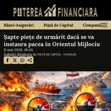
Bănci-Asigurări
Piață de Capital
Companii
Șapte piețe de urmărit dacă se va
instaura pacea în Orientul Mijlociu
11 mai 2026, 18:20,
Gabriel Nițulescu
în
PIAȚĂ DE CAPITAL - FONDURI