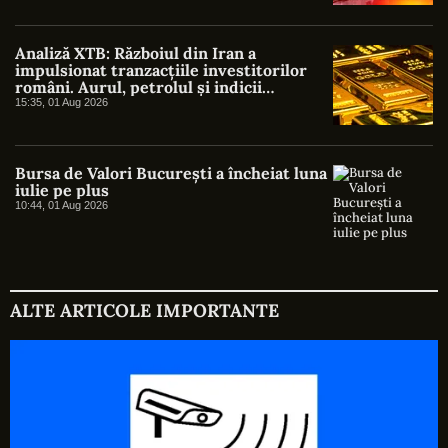
Analiză XTB: Războiul din Iran a
impulsionat tranzacțiile investitorilor
români. Aurul, petrolul și indicii
americani au atras cel mai mare interes
15:35, 01 Aug 2026
Bursa de Valori București a încheiat luna
iulie pe plus
10:44, 01 Aug 2026
ALTE ARTICOLE IMPORTANTE