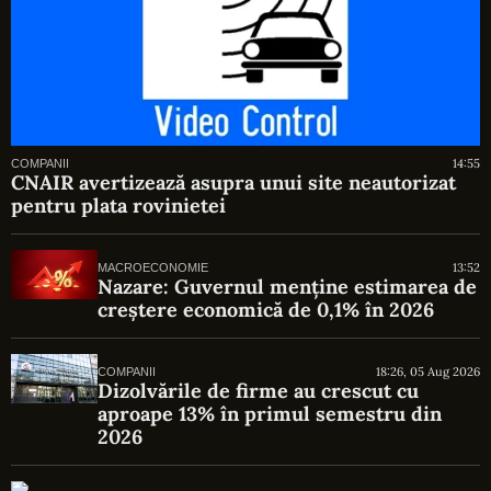
14:55
COMPANII
CNAIR avertizează asupra unui site neautorizat
pentru plata rovinietei
13:52
MACROECONOMIE
Nazare: Guvernul menține estimarea de
creștere economică de 0,1% în 2026
18:26, 05 Aug 2026
COMPANII
Dizolvările de firme au crescut cu
aproape 13% în primul semestru din
2026