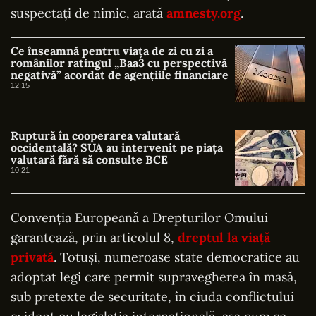
suspectați de nimic, arată
amnesty.org
.
Ce înseamnă pentru viața de zi cu zi a
românilor ratingul „Baa3 cu perspectivă
negativă” acordat de agențiile financiare
12:15
Ruptură în cooperarea valutară
occidentală? SUA au intervenit pe piața
valutară fără să consulte BCE
10:21
Convenția Europeană a Drepturilor Omului
garantează, prin articolul 8,
dreptul la viață
privată
. Totuși, numeroase state democratice au
adoptat legi care permit supravegherea în masă,
sub pretexte de securitate, în ciuda conflictului