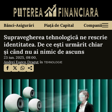
Bănci-Asigurări
Piață de Capital
Companii
Supravegherea tehnologică ne rescrie
identitatea. De ce ești urmărit chiar
și când nu ai nimic de ascuns
23 iun. 2025, 08:00,
Andrei Eugen Dragut
în
TEHNOLOGIE