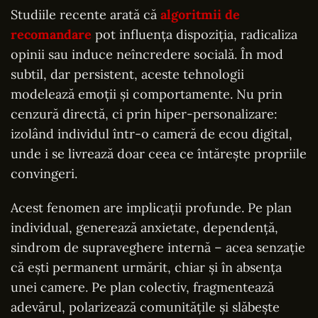
Studiile recente arată că
algoritmii de
recomandare
pot influența dispoziția, radicaliza
opinii sau induce neîncredere socială. În mod
subtil, dar persistent, aceste tehnologii
modelează emoții și comportamente. Nu prin
cenzură directă, ci prin hiper-personalizare:
izolând individul într-o cameră de ecou digital,
unde i se livrează doar ceea ce întărește propriile
convingeri.
Acest fenomen are implicații profunde. Pe plan
individual, generează anxietate, dependență,
sindrom de supraveghere internă – acea senzație
că ești permanent urmărit, chiar și în absența
unei camere. Pe plan colectiv, fragmentează
adevărul, polarizează comunitățile și slăbește