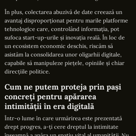
În plus, colectarea abuzivă de date creează un
avantaj disproporționat pentru marile platforme
tehnologice care, controlând informația, pot
sufoca start-up-urile și inovația reală. În loc de
un ecosistem economic deschis, riscăm să
asistăm la consolidarea unor oligarhii digitale,
capabile să manipuleze piețele, opiniile și chiar
direcțiile politice.
Cum ne putem proteja prin pași
concreți pentru apărarea
intimității în era digitală
Într-o lume în care urmărirea este prezentată
drept progres, a-ți cere dreptul la intimitate
înseamnă a apăra un spațiu vital al umanității. Nu