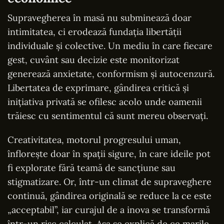
Supravegherea în masă nu subminează doar
intimitatea, ci erodează fundația libertății
individuale și colective. Un mediu în care fiecare
gest, cuvânt sau decizie este monitorizat
generează anxietate, conformism și autocenzură.
Libertatea de exprimare, gândirea critică și
inițiativa privată se ofilesc acolo unde oamenii
trăiesc cu sentimentul că sunt mereu observați.
Creativitatea, motorul progresului uman,
înflorește doar în spații sigure, în care ideile pot
fi explorate fără teamă de sancțiune sau
stigmatizare. Or, într-un climat de supraveghere
continuă, gândirea originală se reduce la ce este
„acceptabil”, iar curajul de a inova se transformă
într-un risc calculat. Așa se explică de ce marile