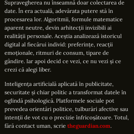
Supravegherea nu înseamnă doar colectarea de
date. În era actuală, adevărata putere stă în
procesarea lor. Algoritmii, formule matematice
aparent neutre, devin arhitecții invizibili ai
realității personale. Aceștia analizează istoricul
digital al fiecărui individ: preferințe, reacții
emoționale, ritmuri de consum, tipare de
gândire. Iar apoi decid ce vezi, ce nu vezi și ce
crezi că alegi liber.
Inteligența artificială aplicată în publicitate,
securitate și chiar politic a transformat datele în
oglindă psihologică. Platformele sociale pot
prevedea orientări politice, tulburări afective sau
intenții de vot cu o precizie înfricoșătoare. Totul,
fără contact uman, scrie
theguardian.com
.