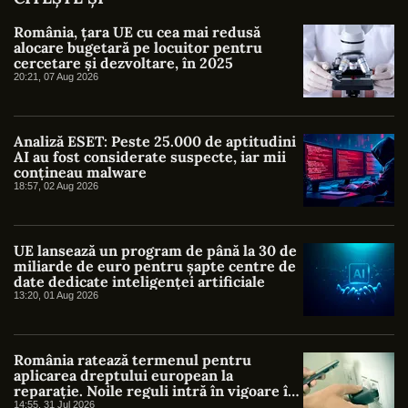
România, țara UE cu cea mai redusă
alocare bugetară pe locuitor pentru
cercetare și dezvoltare, în 2025
20:21, 07 Aug 2026
Analiză ESET: Peste 25.000 de aptitudini
AI au fost considerate suspecte, iar mii
conțineau malware
18:57, 02 Aug 2026
UE lansează un program de până la 30 de
miliarde de euro pentru șapte centre de
date dedicate inteligenței artificiale
13:20, 01 Aug 2026
România ratează termenul pentru
aplicarea dreptului european la
reparație. Noile reguli intră în vigoare în
UE, dar lipsesc din legislația națională
14:55, 31 Jul 2026