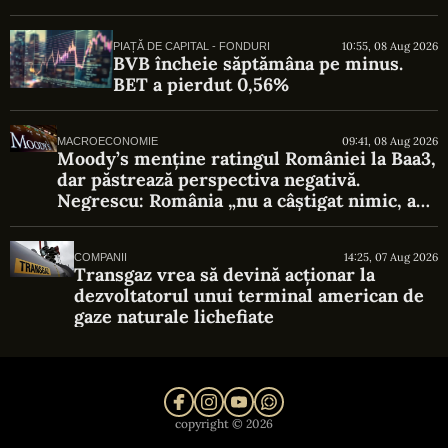
10:55, 08 Aug 2026
PIAȚĂ DE CAPITAL - FONDURI
BVB încheie săptămâna pe minus.
BET a pierdut 0,56%
09:41, 08 Aug 2026
MACROECONOMIE
Moody’s menține ratingul României la Baa3,
dar păstrează perspectiva negativă.
Negrescu: România „nu a câștigat nimic, a
evitat o pierdere”
14:25, 07 Aug 2026
COMPANII
Transgaz vrea să devină acționar la
dezvoltatorul unui terminal american de
gaze naturale lichefiate
copyright © 2026