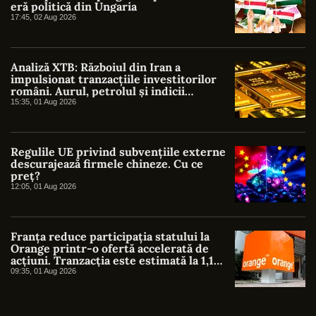
eră politică din Ungaria
17:45, 02 Aug 2026
Analiză XTB: Războiul din Iran a
impulsionat tranzacțiile investitorilor
români. Aurul, petrolul și indicii
americani au atras cel mai mare interes
15:35, 01 Aug 2026
Regulile UE privind subvențiile externe
descurajează firmele chineze. Cu ce
preț?
12:05, 01 Aug 2026
Franța reduce participația statului la
Orange printr-o ofertă accelerată de
acțiuni. Tranzacția este estimată la 1,1
miliarde de euro
09:35, 01 Aug 2026