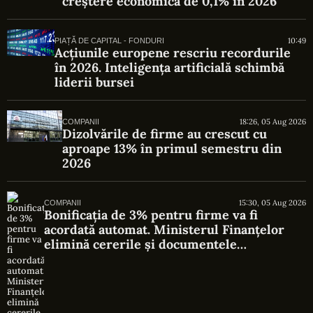
creștere economică de 0,1% în 2026
10:49
PIAȚĂ DE CAPITAL - FONDURI
Acțiunile europene rescriu recordurile
în 2026. Inteligența artificială schimbă
liderii bursei
18:26, 05 Aug 2026
COMPANII
Dizolvările de firme au crescut cu
aproape 13% în primul semestru din
2026
15:30, 05 Aug 2026
COMPANII
Bonificația de 3% pentru firme va fi
acordată automat. Ministerul Finanțelor
elimină cererile și documentele
suplimentare