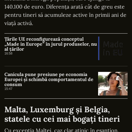
140.100 de euro. Diferența arată cât de greu este
pentru tineri să acumuleze active în primii ani de
viață activă.
Țările UE reconfigurează conceptul
„Made in Europe” în jurul produselor, nu
al țărilor
16:58
Canicula pune presiune pe economia
Europei și schimbă comportamentul de
consum
15:47
Malta, Luxemburg și Belgia,
statele cu cei mai bogați tineri
Cu excepția Maltei, caz clar atipic în eșantion,