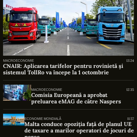
13:24
MACROECONOMIE
CNAIR: Aplicarea tarifelor pentru rovinietă și
sistemul TollRo va începe la 1 octombrie
12:35
MACROECONOMIE
Comisia Europeană a aprobat
preluarea eMAG de către Naspers
11:57
ECONOMIE MONDIALĂ
Malta conduce opoziția față de planul UE
de taxare a marilor operatori de jocuri de
noroc