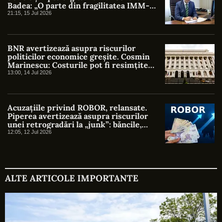
Badea: „O parte din fragilitatea IMM-
urilor este indusă chiar de stat”
21:15, 15 Jul 2026
BNR avertizează asupra riscurilor
politicilor economice greșite. Cosmin
Marinescu: Costurile pot fi resimțite
timp de decenii
13:00, 14 Jul 2026
Acuzațiile privind ROBOR, relansate.
Piperea avertizează asupra riscurilor
unei retrogradări la „junk”: băncile,
fondurile de pensii și costul creditelor ar
12:05, 12 Jul 2026
putea fi afectate
ALTE ARTICOLE IMPORTANTE