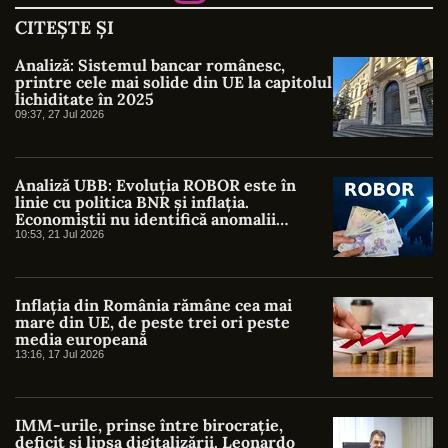
CITEȘTE ȘI
Analiză: Sistemul bancar românesc,
printre cele mai solide din UE la capitolul
lichiditate în 2025
09:37, 27 Jul 2026
Analiză UBB: Evoluția ROBOR este în
linie cu politica BNR și inflația.
Economiștii nu identifică anomalii
semnificative
10:53, 21 Jul 2026
Inflația din România rămâne cea mai
mare din UE, de peste trei ori peste
media europeană
13:16, 17 Jul 2026
IMM-urile, prinse între birocrație,
deficit și lipsa digitalizării. Leonardo