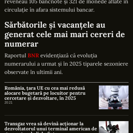
reveneau 105 bancnote și 321 de monede aflate în
circulație în afara sistemului bancar.
Sărbătorile și vacanțele au
generat cele mai mari cereri de
numerar
Raportul
BNR
evidențiază că evoluția
numerarului a urmat și în 2025 tiparele sezoniere
observate în ultimii ani.
România, țara UE cu cea mai redusă
alocare bugetară pe locuitor pentru
cercetare și dezvoltare, în 2025
20:21
Transgaz vrea să devină acționar la
dezvoltatorul unui terminal american de