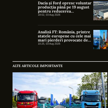
Dacia și Ford opresc voluntar
producția până pe 19 august
pentru reducerea
consumului de energie
18:02, 03 Aug 2026
Analiză FT: România, printre
statele europene cu cele mai
mari pierderi provocate de
valurile de căldură. Costurile
10:25, 03 Aug 2026
reale depășesc cu mult
estimările oficiale
ALTE ARTICOLE IMPORTANTE