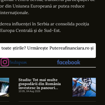
itor din Uniunea Europeană ar putea reduce
internaționale.
erea influenței în Serbia ar consolida poziția
 Europa Centrală și de Sud-Est.
u toate știrile? Urmărește Putereafinanciara.ro și
Studiu: Tot mai multe
gospodării din România
investesc în panouri
fotovoltaice. Ponderea a ajuns
10:05, 04 Aug 2026
la 11%. Interesul pentru
producerea propriei energii
rămâne ridicat, iar bateriile