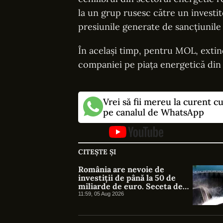
la un grup rusesc către un invest
presiunile generate de sancțiunile 
În același timp, pentru MOL, extind
companiei pe piața energetică din
Vrei să fii mereu la curent c
pe canalul de WhatsApp
CITEȘTE ȘI
România are nevoie de
investiții de până la 50 de
miliarde de euro. Seceta de
pe Dunăre arată
11:59, 05 Aug 2026
vulnerabilitatea sistemului
energetic