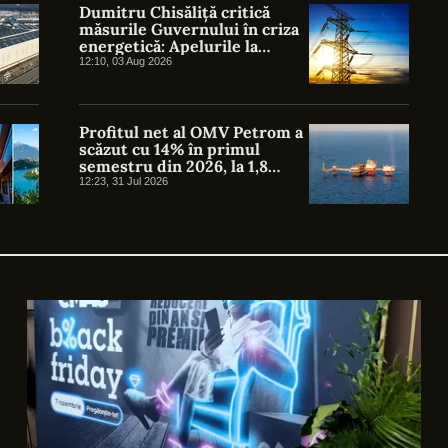
de stocare câștigă teren
Dumitru Chisăliță critică
măsurile Guvernului în criza
energetică: Apelurile la
voluntariat nu pot înlocui un
12:10, 03 Aug 2026
plan de intervenție
Profitul net al OMV Petrom a
scăzut cu 14% în primul
semestru din 2026, la 1,8
miliarde de lei. Investițiile au
12:23, 31 Jul 2026
urcat la 3,7 miliarde de lei