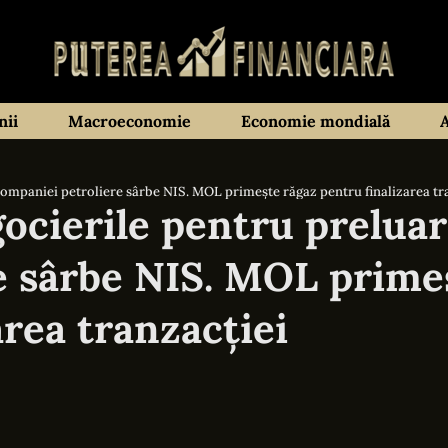
ii
Macroeconomie
Economie mondială
ompaniei petroliere sârbe NIS. MOL primește răgaz pentru finalizarea tr
ocierile pentru prelua
e sârbe NIS. MOL prime
area tranzacției