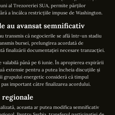
uni al Trezoreriei SUA, permite părților
ără a încălca restricțiile impuse de Washington.
e au avansat semnificativ
 transmis că negocierile se află într-un stadiu
ansmis bursei, prelungirea acordată de
tă finalizării documentației necesare tranzacției.
valabilă până pe 6 iunie. În apropierea expirării
uă extensie pentru a putea încheia discuțiile și
lii grupului energetic consideră că timpul
pas important către finalizarea acordului.
 regionale
nalizată, aceasta ar putea modifica semnificativ
egional. Pentru Serbia, transferul participației de