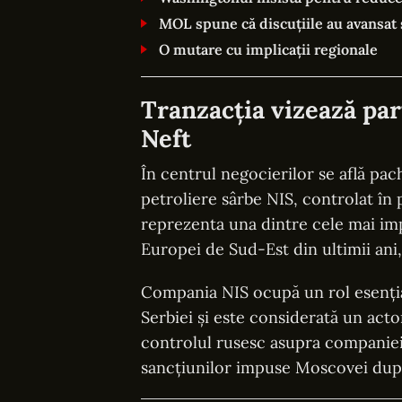
MOL spune că discuțiile au avansat 
O mutare cu implicații regionale
Tranzacția vizează par
Neft
În centrul negocierilor se află pa
petroliere sârbe NIS, controlat în
reprezenta una dintre cele mai im
Europei de Sud-Est din ultimii an
Compania NIS ocupă un rol esenția
Serbiei și este considerată un acto
controlul rusesc asupra companiei 
sancțiunilor impuse Moscovei după