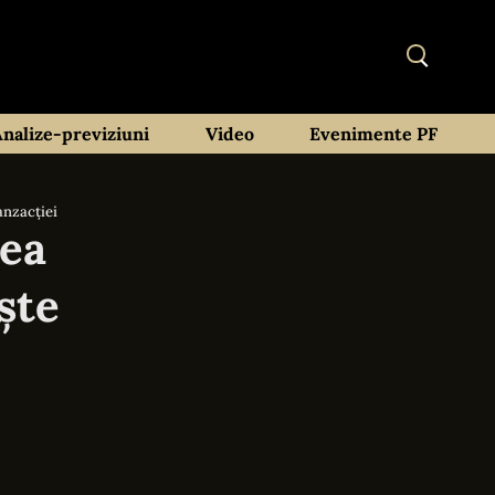
Analize-previziuni
Video
Evenimente PF
anzacției
rea
ște