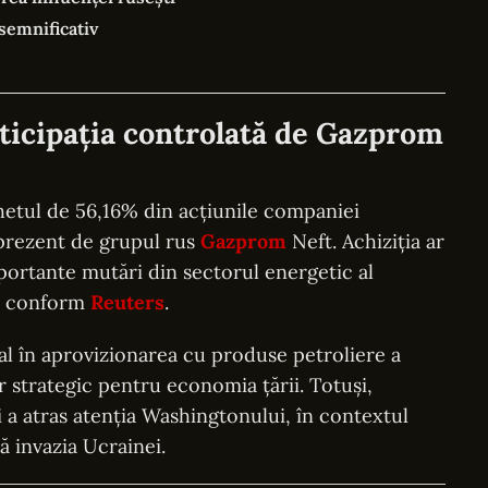
semnificativ
ticipația controlată de Gazprom
chetul de 56,16% din acțiunile companiei
 prezent de grupul rus
Gazprom
Neft. Achiziția ar
portante mutări din sectorul energetic al
i, conform
Reuters
.
l în aprovizionarea cu produse petroliere a
r strategic pentru economia țării. Totuși,
a atras atenția Washingtonului, în contextul
 invazia Ucrainei.