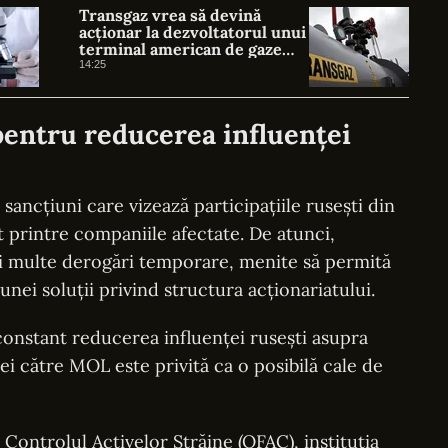
Transgaz vrea să devină
acționar la dezvoltatorul unui
terminal american de gaze
naturale lichefiate
14:25
pentru reducerea influenței
sancțiuni care vizează participațiile rusești din
at printre companiile afectate. De atunci,
i multe derogări temporare, menite să permită
 unei soluții privind structura acționariatului.
constant reducerea influenței rusești asupra
ei către MOL este privită ca o posibilă cale de
Controlul Activelor Străine (OFAC), instituția