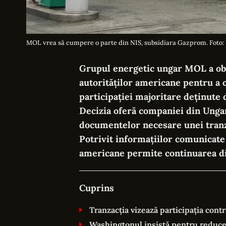
MOL vrea să cumpere o parte din NIS, subsidiara Gazprom. Foto:
Grupul energetic ungar MOL a obț
autorităților americane pentru a c
participației majoritare deținute
Decizia oferă companiei din Unga
documentelor necesare unei tranza
Potrivit informațiilor comunicate
americane permite continuarea dis
Cuprins
Tranzacția vizează participația con
Washingtonul insistă pentru reducer