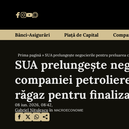
Bănci-Asigurări
Piață de Capital
Compan
Prima pagină
»
SUA prelungește negocierile pentru preluarea c
SUA prelungește neg
companiei petrolier
răgaz pentru finaliz
08 iun. 2026, 08:42,
Gabriel Nițulescu
în
MACROECONOMIE