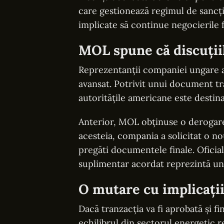
care gestionează regimul de sancți
implicate să continue negocierile f
MOL spune că discuțiil
Reprezentanții companiei ungare au
avansat. Potrivit unui document tr
autoritățile americane este destina
Anterior, MOL obținuse o derogare 
acesteia, compania a solicitat o no
pregăti documentele finale. Oficia
suplimentar acordat reprezintă un 
O mutare cu implicații
Dacă tranzacția va fi aprobată și fi
echilibrul din sectorul energetic r