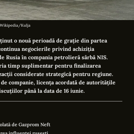
 Wikipedia/Kulja
inut o nouă perioadă de grație din partea
ontinua negocierile privind achiziția
 de Rusia în compania petrolieră sârbă NIS.
ria timp suplimentar pentru finalizarea
cții considerate strategică pentru regiune.
 de companie, licența acordată de autoritățile
cuțiilor până la data de 16 iunie.
trolată de Gazprom Neft
ea influenței rusești