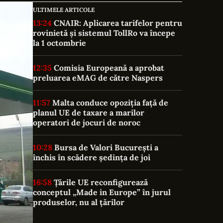
ULTIMELE ARTICOLE
13:24
CNAIR: Aplicarea tarifelor pentru
rovinietă și sistemul TollRo va începe
la 1 octombrie
12:35
Comisia Europeană a aprobat
preluarea eMAG de către Naspers
11:57
Malta conduce opoziția față de
planul UE de taxare a marilor
operatori de jocuri de noroc
10:28
Bursa de Valori București a
închis în scădere ședința de joi
16:58
Țările UE reconfigurează
conceptul „Made in Europe” în jurul
produselor, nu al țărilor