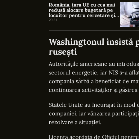
România, țara UE cu cea mai
redusă alocare bugetară pe
locuitor pentru cercetare și
dezvoltare, în 2025
20:21
Washingtonul insistă 
rusești
Autoritățile americane au introdus 
sectorul energetic, iar NIS s-a afl
compania sârbă a beneficiat de ma
continuarea activităților și găsirea
Statele Unite au încurajat în mod 
companiei, iar vânzarea participați
rezolvare a situației.
Licența acordată de Oficiul pentru 