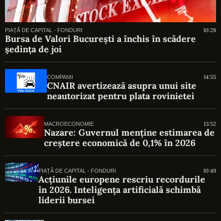
10:28
PIAȚĂ DE CAPITAL - FONDURI
Bursa de Valori București a închis în scădere
ședința de joi
14:55
COMPANII
CNAIR avertizează asupra unui site
neautorizat pentru plata rovinietei
13:52
MACROECONOMIE
Nazare: Guvernul menține estimarea de
creștere economică de 0,1% în 2026
10:49
PIAȚĂ DE CAPITAL - FONDURI
Acțiunile europene rescriu recordurile
în 2026. Inteligența artificială schimbă
liderii bursei