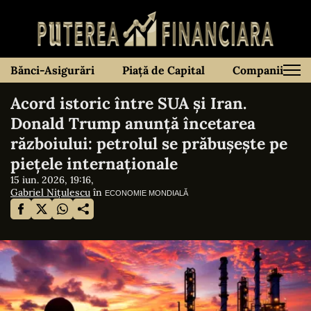
Bănci-Asigurări
Piață de Capital
Companii
Acord istoric între SUA și Iran.
Donald Trump anunță încetarea
războiului: petrolul se prăbușește pe
piețele internaționale
15 iun. 2026, 19:16,
Gabriel Nițulescu
în
ECONOMIE MONDIALĂ