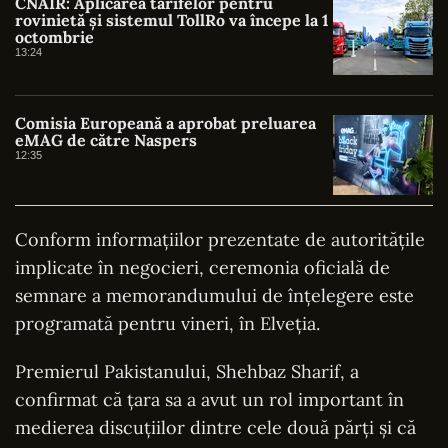
CNAIR: Aplicarea tarifelor pentru
rovinietă și sistemul TollRo va începe la 1
octombrie
13:24
Comisia Europeană a aprobat preluarea
eMAG de către Naspers
12:35
Conform informațiilor prezentate de autoritățile
implicate în negocieri, ceremonia oficială de
semnare a memorandumului de înțelegere este
programată pentru vineri, în Elveția.
Premierul Pakistanului, Shehbaz Sharif, a
confirmat că țara sa a avut un rol important în
medierea discuțiilor dintre cele două părți și că