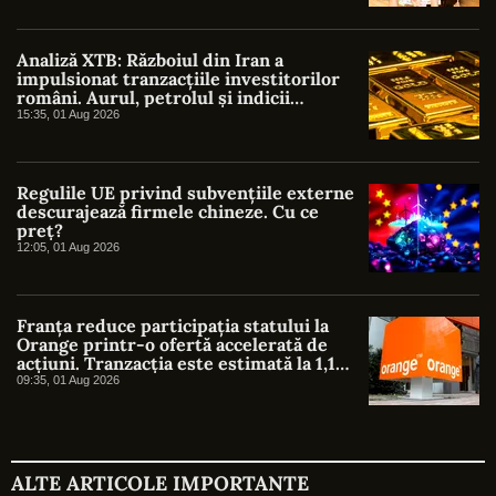
Analiză XTB: Războiul din Iran a
impulsionat tranzacțiile investitorilor
români. Aurul, petrolul și indicii
americani au atras cel mai mare interes
15:35, 01 Aug 2026
Regulile UE privind subvențiile externe
descurajează firmele chineze. Cu ce
preț?
12:05, 01 Aug 2026
Franța reduce participația statului la
Orange printr-o ofertă accelerată de
acțiuni. Tranzacția este estimată la 1,1
miliarde de euro
09:35, 01 Aug 2026
ALTE ARTICOLE IMPORTANTE