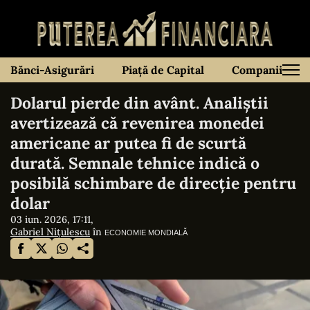
Bănci-Asigurări
Piață de Capital
Companii
Dolarul pierde din avânt. Analiștii
avertizează că revenirea monedei
americane ar putea fi de scurtă
durată. Semnale tehnice indică o
posibilă schimbare de direcție pentru
dolar
03 iun. 2026, 17:11,
Gabriel Nițulescu
în
ECONOMIE MONDIALĂ