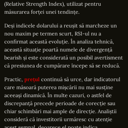
(Relative Strength Index), utilizat pentru
măsurarea forței unei tendințe.
Deși indicele dolarului a reușit să marcheze un
nou maxim pe termen scurt, RSI-ul nu a
confirmat această evoluție. În analiza tehnică,
această situație poartă numele de divergență
bearish și este considerată un posibil avertisment
că presiunea de cumpărare începe să se reducă.
Practic,
prețul
continuă să urce, dar indicatorul
care măsoară puterea mișcării nu mai susține
aceeași dinamică. În multe cazuri, o astfel de
discrepanță precede perioade de corecție sau
chiar schimbări mai ample de direcție. Analiștii
consideră că investitorii urmăresc cu atenție
acest semnal, deoarece el poate indica