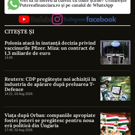
Vrei să fii mereu la curent cu toate știrile? Urmărește
Putereafinanciara.ro și pe canalul de WhatsApp
CITEȘTE ȘI
Polonia atacă în instanță decizia privind
vaccinurile Pfizer. Miza: un contract de
1,3 miliarde de euro
14:05
Reuters: CDP pregătește noi achiziții în
industria de apărare după preluarea T-
Defence
14:21, 03 Aug 2026
Viața după Orban: companiile apropiate
fostei puteri se pregătesc pentru noua
eră politică din Ungaria
17:45, 02 Aug 2026