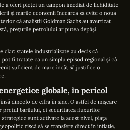
e a oferi pieței un tampon imediat de lichiditate
derii și marile economii încearcă să evite o nouă
anterior că analiștii Goldman Sachs au avertizat
tă, prețurile petrolului ar putea depăși
e clar: statele industrializate au decis că
 pot fi tratate ca un simplu episod regional și că
enit suficient de mare încât să justifice o
re.
energetice globale, în pericol
nsă dincolo de cifra în sine. O astfel de mișcare
prețul barilului, ci securitatea fluxurilor
strategice sunt activate la acest nivel, piața
opolitic riscă să se transfere direct în inflație,