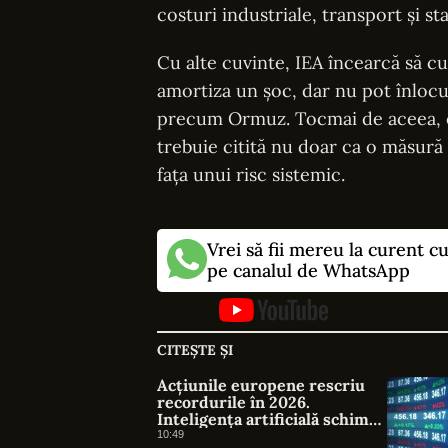
costuri industriale, transport și s
Cu alte cuvinte, IEA încearcă să c
amortiza un șoc, dar nu pot înlocu
precum Ormuz. Tocmai de aceea, el
trebuie citită nu doar ca o măsură
fața unui risc sistemic.
Vrei să fii mereu la curent c
pe canalul de WhatsApp
CITEȘTE ȘI
Acțiunile europene rescriu
recordurile în 2026.
Inteligența artificială schimbă
liderii bursei
10:49