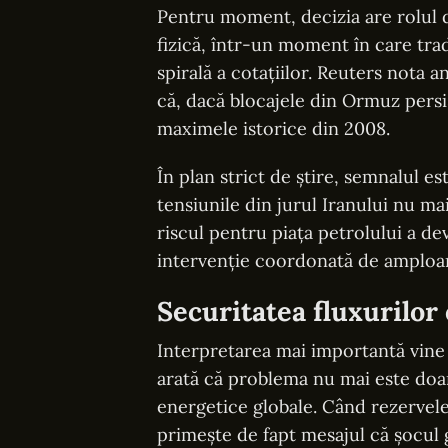
Pentru moment, decizia are rolul d
fizică, într-un moment în care tra
spirală a cotațiilor. Reuters nota 
că, dacă blocajele din Ormuz persis
maximele istorice din 2008.
În plan strict de știre, semnalul est
tensiunile din jurul Iranului nu mai
riscul pentru piața petrolului a dev
intervenție coordonată de amploa
Securitatea fluxurilor 
Interpretarea mai importantă vine î
arată că problema nu mai este doar 
energetice globale. Când rezervele 
primește de fapt mesajul că șocul ge