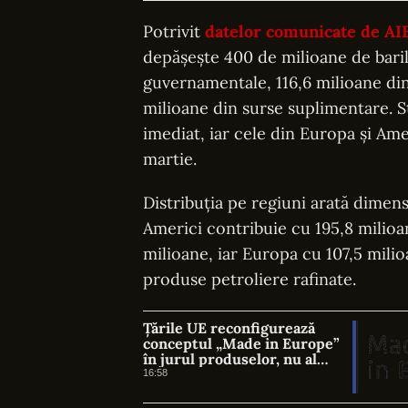
Potrivit
datelor comunicate de AI
depășește 400 de milioane de barili
guvernamentale, 116,6 milioane din s
milioane din surse suplimentare. St
imediat, iar cele din Europa și Amer
martie.
Distribuția pe regiuni arată dimens
Americi contribuie cu 195,8 milioan
milioane, iar Europa cu 107,5 milio
produse petroliere rafinate.
Țările UE reconfigurează
conceptul „Made in Europe”
în jurul produselor, nu al
țărilor
16:58