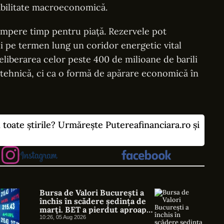
tabilitate macroeconomică.
umpere timp pentru piață. Rezervele pot
i pe termen lung un coridor energetic vital
iberarea celor peste 400 de milioane de barili
 tehnică, ci ca o formă de apărare economică în
u toate știrile? Urmărește Putereafinanciara.ro și
Bursa de Valori București a
închis în scădere ședința de
marți. BET a pierdut aproape
jumătate de procent
10:26, 05 Aug 2026