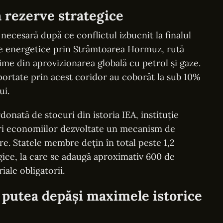
în rezerve strategice
necesară după ce conflictul izbucnit la finalul
rile energetice prin Strâmtoarea Hormuz, rută
ime din aprovizionarea globală cu petrol și gaze.
portate prin acest coridor au coborât la sub 10%
ui.
donată de stocuri din istoria IEA, instituție
eri economiilor dezvoltate un mecanism de
ere. Statele membre dețin în total peste 1,2
egice, la care se adaugă aproximativ 600 de
iale obligatorii.
r putea depăși maximele istorice