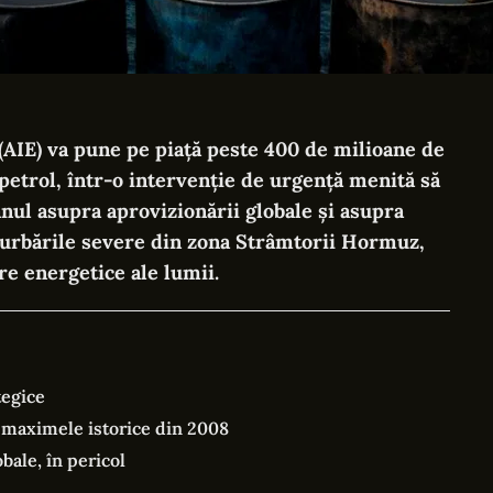
 (AIE) va pune pe piață peste 400 de milioane de
 petrol, într-o intervenție de urgență menită să
anul asupra
aprovizionării globale
și asupra
turbările severe din zona Strâmtorii Hormuz,
re energetice ale lumii.
tegice
i maximele istorice din 2008
bale, în pericol