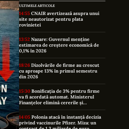
ULTIMELE ARTICOLE
14:55
CNAIR avertizează asupra unui
site neautorizat pentru plata
rovinietei
13:52
Nazare: Guvernul menține
estimarea de creștere economică de
0,1% în 2026
18:26
Dizolvările de firme au crescut
cu aproape 13% în primul semestru
din 2026
15:30
Bonificația de 3% pentru firme
va fi acordată automat. Ministerul
Finanțelor elimină cererile și
documentele suplimentare
14:05
Polonia atacă în instanță decizia
privind vaccinurile Pfizer. Miza: un
contract de 1,3 miliarde de euro