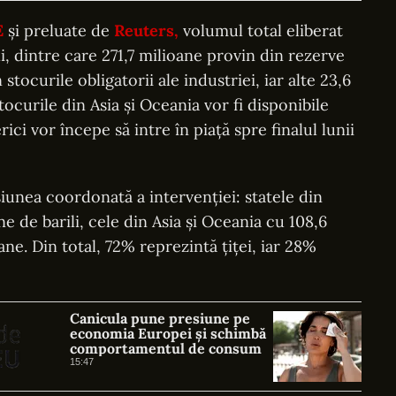
E
și preluate de
Reuters,
volumul total eliberat
, dintre care 271,7 milioane provin din rezerve
tocurile obligatorii ale industriei, iar alte 23,6
ocurile din Asia și Oceania vor fi disponibile
ici vor începe să intre în piață spre finalul lunii
iunea coordonată a intervenției: statele din
e de barili, cele din Asia și Oceania cu 108,6
ane. Din total, 72% reprezintă țiței, iar 28%
Canicula pune presiune pe
economia Europei și schimbă
comportamentul de consum
15:47