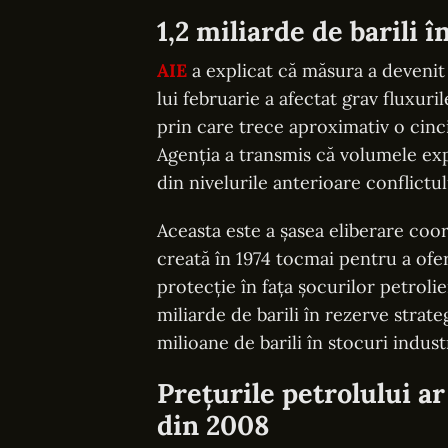
1,2 miliarde de barili 
AIE
a explicat că măsura a devenit 
lui februarie a afectat grav fluxu
prin care trece aproximativ o cinc
Agenția a transmis că volumele ex
din nivelurile anterioare conflictul
Aceasta este a șasea eliberare coor
creată în 1974 tocmai pentru a of
protecție în fața șocurilor petroli
miliarde de barili în rezerve strat
milioane de barili în stocuri industr
Prețurile petrolului a
din 2008