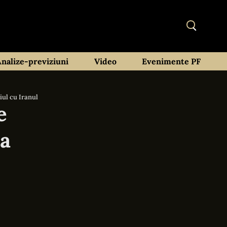
Analize-previziuni
Video
Evenimente PF
iul cu Iranul
e
 a