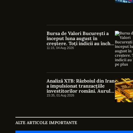
Bursa de Valori București a
început luna august în
creștere. Toți indicii au închis
pe plus
11:15, 04 Aug 2026
Analiză XTB: Războiul din Iran
a impulsionat tranzacțiile
investitorilor români. Aurul,
petrolul și indicii americani
15:35, 01 Aug 2026
au atras cel mai mare interes
ALTE ARTICOLE IMPORTANTE