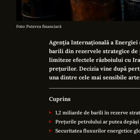
Foto: Puterea financiară
Agenția Internațională a Energiei
barili din rezervele strategice de
limiteze efectele războiului cu Ir
prețurilor. Decizia vine după per
una dintre cele mai sensibile arte
Cuprins
1,2 miliarde de barili în rezerve stra
Prețurile petrolului ar putea depăș
Securitatea fluxurilor energetice glo