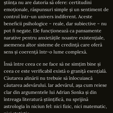
știința nu are datoria să ofere: certitudini
emoționale, răspunsuri simple și un sentiment de
control într-un univers indiferent. Aceste
beneficii psihologice – reale, dar subiective – nu
pot fi negate. Ele funcționează ca pansamente
narative pentru anxietățile noastre existențiale,
asemenea altor sisteme de credință care oferă
sens și coerență într-o lume complexă.
Însă între ceea ce ne face să ne simțim bine și
ceea ce este verificabil există o graniță esențială.
Căutarea alinării nu trebuie să înlocuiască
căutarea adevărului. Iar adevărul, așa cum reiese
clar din argumentele lui Adrian Sonka și din
întreaga literatură științifică, nu sprijină
astrologia în niciun fel: nici fizic, nici matematic,