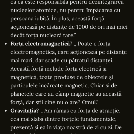
că ea este responsabilă pentru dezintegrarea
nucleelor atomice, nu pentru împăcarea cu
persoana iubită. În plus, această forță
acționează pe distanțe de 1000 de ori mai mici
decât forța nucleară tare.”
Forța electromagnetică
? „ Poate e forța
electromagnetică, care acționează pe distanțe
mai mari, dar scade cu pătratul distanței.
Această forță include forța electrică și
magnetică, toate produse de obiectele și
particulele încărcate magnetic. Chiar și de
planetele care au câmp magnetic au această
forță, dar știi cine nu o are? Omul.”
Gravitația
? „ Am rămas cu forța de atracție,
cea mai slabă dintre forțele fundamentale,
prezentă și ea în viața noastră de zi cu zi. De