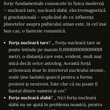
forțe fundamentale cunoscute în fizica modernă
– nucleară tare, nucleară slabă, electromagnetică
și gravitațională – explicând de ce influența
planetelor asupra psihicului uman este, în cel mai
bun caz, o fantezie romantică.
Forța nucleară tare
? „ Forța nucleară tare se
poate întinde pe maxim 0,000000000000001
metri, o distanță care este, evident, mult mai
mică decât orice astrolog. Această forță
acționează doar în interiorul nucleului atomic,
unde ține laolaltă quarcii pentru a forma
protoni și neutroni. Este clar că nu poate fi
liantul dintre oameni și cer.”
Forța nucleară slabă
? „ Nici forța nucleară
slabă nu ne ajută în problema noastră, pentru