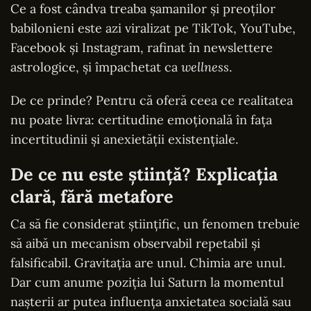
Ce a fost cândva treaba șamanilor și preoților
babilonieni este azi viralizat pe TikTok, YouTube,
Facebook și Instagram, rafinat în newslettere
astrologice, și împachetat ca
wellness
.
De ce prinde? Pentru că oferă ceea ce realitatea
nu poate livra: certitudine emoțională în fața
incertitudinii și anexietății existențiale.
De ce nu este știință? Explicația
clară, fără metafore
Ca să fie considerat științific, un fenomen trebuie
să aibă un mecanism observabil repetabil și
falsificabil. Gravitația are unul. Chimia are unul.
Dar cum anume poziția lui Saturn la momentul
nașterii ar putea influența anxietatea socială sau