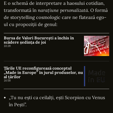
E o schemă de interpretare a haosului cotidian,
transformată în
narațiune personalizată
. O formă
de storytelling cosmologic care ne flatează ego-
ul cu propoziții de genul:
Bursa de Valori București a închis în
scădere ședința de joi
10:28
Țările UE reconfigurează conceptul
„Made in Europe” în jurul produselor, nu
al țărilor
16:58
„Tu nu ești ca ceilalți, ești Scorpion cu Venus
în Pești”.