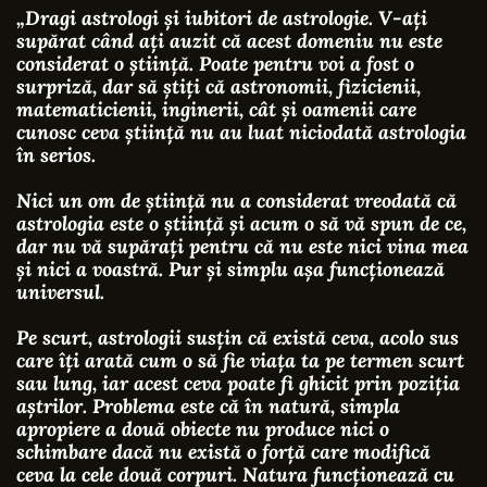
„Dragi astrologi și iubitori de astrologie. V-ați
supărat când ați auzit că acest domeniu nu este
considerat o știință. Poate pentru voi a fost o
surpriză, dar să știți că astronomii, fizicienii,
matematicienii, inginerii, cât și oamenii care
cunosc ceva știință nu au luat niciodată astrologia
în serios.
Nici un om de știință nu a considerat vreodată că
astrologia este o știință și acum o să vă spun de ce,
dar nu vă supărați pentru că nu este nici vina mea
și nici a voastră. Pur și simplu așa funcționează
universul.
Pe scurt, astrologii susțin că există ceva, acolo sus
care îți arată cum o să fie viața ta pe termen scurt
sau lung, iar acest ceva poate fi ghicit prin poziția
aștrilor. Problema este că în natură, simpla
apropiere a două obiecte nu produce nici o
schimbare dacă nu există o forță care modifică
ceva la cele două corpuri. Natura funcționează cu