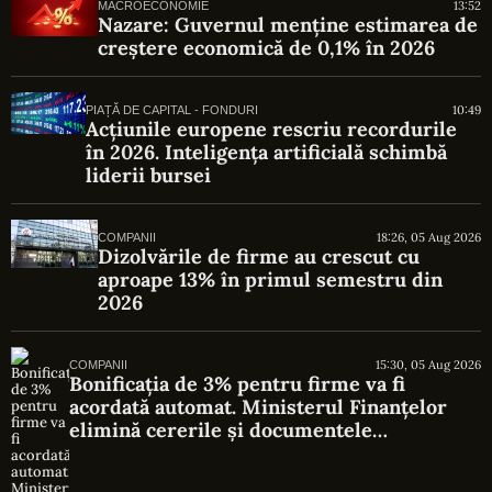
13:52
MACROECONOMIE
Nazare: Guvernul menține estimarea de
creștere economică de 0,1% în 2026
10:49
PIAȚĂ DE CAPITAL - FONDURI
Acțiunile europene rescriu recordurile
în 2026. Inteligența artificială schimbă
liderii bursei
18:26, 05 Aug 2026
COMPANII
Dizolvările de firme au crescut cu
aproape 13% în primul semestru din
2026
15:30, 05 Aug 2026
COMPANII
Bonificația de 3% pentru firme va fi
acordată automat. Ministerul Finanțelor
elimină cererile și documentele
suplimentare