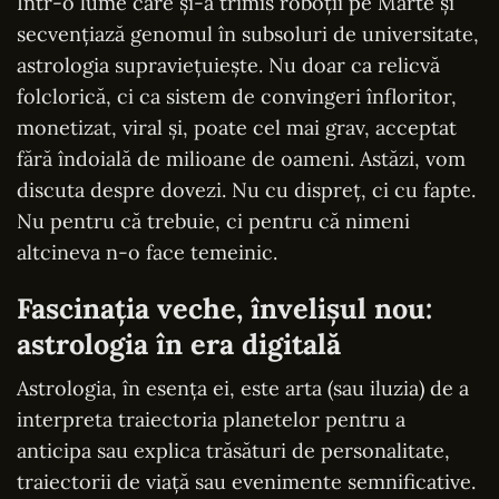
Într-o lume care și-a trimis roboții pe Marte și
secvențiază genomul în subsoluri de universitate,
astrologia supraviețuiește. Nu doar ca relicvă
folclorică, ci ca sistem de convingeri înfloritor,
monetizat, viral și, poate cel mai grav, acceptat
fără îndoială de milioane de oameni. Astăzi, vom
discuta despre dovezi. Nu cu dispreț, ci cu fapte.
Nu pentru că trebuie, ci pentru că nimeni
altcineva n-o face temeinic.
Fascinația veche, învelișul nou:
astrologia în era digitală
Astrologia, în esența ei, este arta (sau iluzia) de a
interpreta traiectoria planetelor pentru a
anticipa sau explica trăsături de personalitate,
traiectorii de viață sau evenimente semnificative.