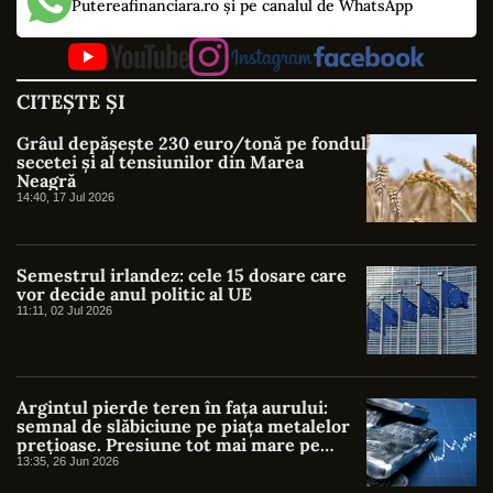
Putereafinanciara.ro și pe canalul de WhatsApp
CITEȘTE ȘI
Grâul depășește 230 euro/tonă pe fondul
secetei și al tensiunilor din Marea
Neagră
14:40, 17 Jul 2026
Semestrul irlandez: cele 15 dosare care
vor decide anul politic al UE
11:11, 02 Jul 2026
Argintul pierde teren în fața aurului:
semnal de slăbiciune pe piața metalelor
prețioase. Presiune tot mai mare pe
argint după maximele din ianuarie
13:35, 26 Jun 2026