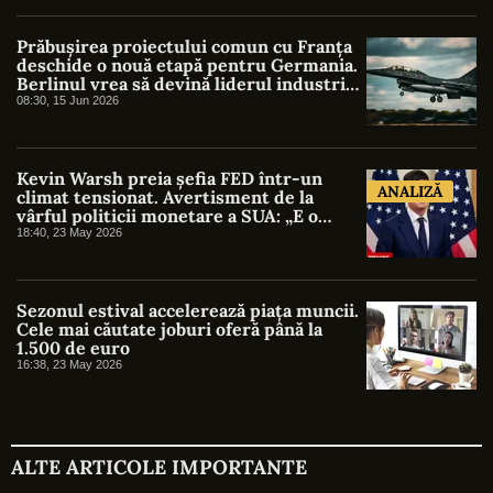
Prăbușirea proiectului comun cu Franța
deschide o nouă etapă pentru Germania.
Berlinul vrea să devină liderul industriei
aerospațiale europene. Ce ar trebui să
08:30, 15 Jun 2026
facă România?
Kevin Warsh preia șefia FED într-un
ANALIZĂ
climat tensionat. Avertisment de la
vârful politicii monetare a SUA: „E o
nebunie să vorbești despre reduceri de
18:40, 23 May 2026
dobândă în viitorul apropiat”
Sezonul estival accelerează piața muncii.
Cele mai căutate joburi oferă până la
1.500 de euro
16:38, 23 May 2026
ALTE ARTICOLE IMPORTANTE