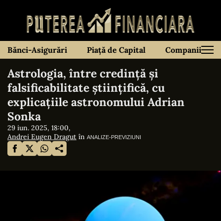
Bănci-Asigurări
Piață de Capital
Companii
Astrologia, între credință și
falsificabilitate științifică, cu
explicațiile astronomului Adrian
Sonka
29 iun. 2025, 18:00,
Andrei Eugen Dragut
în
ANALIZE-PREVIZIUNI