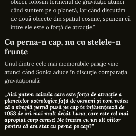
obicei, folosim termenul de gravitație atunci
când suntem pe o planetă, iar când discutăm
de două obiecte din spațiul cosmic, spunem că
între ele este o forță de atracție.”
Cu perna-n cap, nu cu stelele-n
frunte
Unul dintre cele mai memorabile pasaje vine
atunci când Sonka aduce în discuție comparația
gravitațională:
„Aici putem calcula care este forța de atracție a
planetelor astrologice față de oameni și vom vedea
că o simplă pernă pusă pe cap te influențează de
1053 de ori mai mult decât Luna, care este cel mai
apropiat corp ceresc! Ne trezim cu un alt viitor
pentru că am stat cu perna pe cap?”