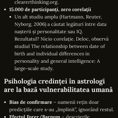
clearerthinking.org
.
15.000 de participanți, zero corelații
Un alt studiu amplu (Hartmann, Reuter,
Nyborg, 2006) a căutat legături între data
nașterii și personalitate sau IQ.
Rezultatul? Nicio corelație. Deloc, observă
studiul
The relationship between date of
birth and individual differences in
personality and general intelligence: A
large-scale study
.
Psihologia credinței în astrologi
are la bază vulnerabilitatea umană
Bias de confirmare
– oamenii rețin doar
predicțiile care s-au „împlinit”, ignorând restul.
Efectul Forer/Barnum
– descrierile