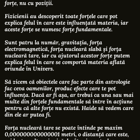
forțe, nu cu poziții.
Fizicienii au descoperit toate forțele care pot
explica felul în care este influențată materia, iar
aceste forțe se numesc forțe fundamentale.
Sunt patru la număr, gravitația, forța
electromagnetică, forța nucleară slabă și forța
nucleară tare, iar cu ajutorul acestor forțe putem
explica felul în care se comportă materia aflată
oriunde în Univers.
Să zicem că obiectele care fac parte din astrologie
fac ceva oamenilor, produc efecte care te pot
influența. Dacă ar fi așa, ar trebui ca una sau mai
multe din forțele fundamentale să intre în acțiune
pentru că alte forțe nu există. Haide să vedem care
din ele ar putea fi.
Forța nucleară tare se poate întinde pe maxim
0,000000000000001 metri, o distanță care este,