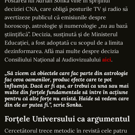
Postarea lui Adrian Sonka vine în sprijinul
deciziei CNA, care obligă posturile TV și radio să
avertizeze publicul că emisiunile despre
horoscop, astrologie și numerologie „nu au bază
științifică”. Decizia, susținută și de Ministerul
Educației, a fost adoptată cu scopul de a limita
dezinformarea. Află mai multe despre decizia
Consiliului Național al Audiovizualului
aici
.
„Să zicem că obiectele care fac parte din astrologie
fac ceva oamenilor, produc efecte care te pot
influența. Dacă ar fi așa, ar trebui ca una sau mai
multe din forțele fundamentale să intre în acțiune
pentru că alte forțe nu există. Haide să vedem care
din ele ar putea fi.”, scrie Sonka.
Forțele Universului ca argumentul
Cercetătorul trece metodic în revistă cele patru