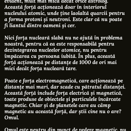
evident, mult mai mică decât orice astrolog.
Această forță acționează doar în interiorul
nucleului atomic, unde ține laolaltă quarcii pentru
a forma protoni și neutroni. Este clar că nu poate
fi liantul dintre oameni și cer.
Nici forța nucleară slabă nu ne ajută în problema
noastră, pentru că ea este responsabilă pentru
dezintegrarea nucleelor atomice, nu pentru
împăcarea cu persoana iubită. În plus, această
forță acționează pe distanțe de 1000 de ori mai
mici decât forța nucleară tare.
Poate e forța electromagnetică, care acționează pe
distanțe mai mari, dar scade cu pătratul distanței.
Această forță include forța electrică și magnetică,
toate produse de obiectele și particulele încărcate
magnetic. Chiar și de planetele care au câmp
magnetic au această forță, dar știi cine nu o are?
Omul.
Omul este neutru din punct de vedere magnetic, nu