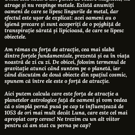
atrage și nu respinge metale. Există anumiți
oameni de care se lipesc lingurile de metal, dar
efectul este ușor de explicat: acei oameni au o
igienă precare și sunt acoperiți de o pojghiță de
transpirație sărată și lipicioasă, de care se lipesc
obiectele.
Am rămas cu forța de atracție, cea mai slabă
dintre forțele fundamentale, prezentă și ea în viața
noastră de zi cu zi. De obicei, folosim termenul de
gravitație atunci când suntem pe o planetă, iar
când discutăm de două obiecte din spațiul cosmic,
spunem că între ele este o forță de atracție.
Aici putem calcula care este forța de atracție a
planetelor astrologice față de oameni și vom vedea
că o simplă pernă pusă pe cap te influențează de
1053 de ori mai mult decât Luna, care este cel mai
apropiat corp ceresc! Ne trezim cu un alt viitor
pentru că am stat cu perna pe cap?