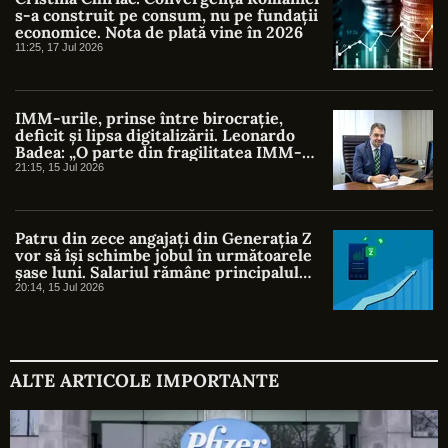
s-a construit pe consum, nu pe fundații
economice. Nota de plată vine în 2026
11:25, 17 Jul 2026
IMM-urile, prinse între birocrație,
deficit și lipsa digitalizării. Leonardo
Badea: „O parte din fragilitatea IMM-
urilor este indusă chiar de stat”
21:15, 15 Jul 2026
Patru din zece angajați din Generația Z
vor să își schimbe jobul în următoarele
șase luni. Salariul rămâne principalul
motiv, dar tinerii pun accent pe
20:14, 15 Jul 2026
promovare
ALTE ARTICOLE IMPORTANTE