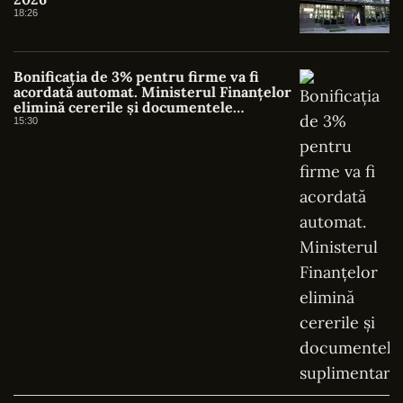
18:26
Bonificația de 3% pentru firme va fi
acordată automat. Ministerul Finanțelor
elimină cererile și documentele
suplimentare
15:30