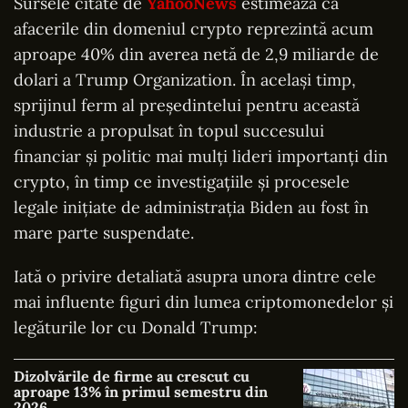
Sursele citate de
YahooNews
estimează că
afacerile din domeniul crypto reprezintă acum
aproape 40% din averea netă de 2,9 miliarde de
dolari a Trump Organization. În același timp,
sprijinul ferm al președintelui pentru această
industrie a propulsat în topul succesului
financiar și politic mai mulți lideri importanți din
crypto, în timp ce investigațiile și procesele
legale inițiate de administrația Biden au fost în
mare parte suspendate.
Iată o privire detaliată asupra unora dintre cele
mai influente figuri din lumea criptomonedelor și
legăturile lor cu Donald Trump:
Dizolvările de firme au crescut cu
aproape 13% în primul semestru din
2026