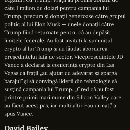
câte 1 milion de dolari pentru campania lui
Trump, precum și donații generoase către grupul
politic al lui Elon Musk — unele donații către
Trump fiind returnate pentru că au depășit
limitele federale. Au fost invitați la summitul
crypto al lui Trump și au lăudat abordarea
președintelui față de sector. Vicepreședintele JD
Vance a declarat la conferința crypto din Las
Vegas că frații „au ajutat cu adevărat să spargă
barajul” și să convingă liderii din tehnologie să
susțină campania lui Trump. „Cred că au fost
printre primii mari nume din Silicon Valley care
au făcut acest pas, iar mulți alții i-au urmat,” a
spus Vance.
David Bailey