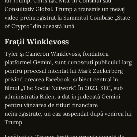
lui Trump, Chris LaCivita, în Consiliul său
Consultativ Global. Trump a transmis un mesaj
video preînregistrat la Summitul Coinbase „State
of Crypto” din această lună.
Frații Winklevoss
Tyler și Cameron Winklevoss, fondatorii
platformei Gemini, sunt cunoscuți publicului larg
pentru procesul intentat lui Mark Zuckerberg
privind crearea Facebook, subiect central în
filmul „The Social Network”. În 2023, SEC, sub
administrația Biden, a dat în judecată Gemini
pentru vânzarea de titluri financiare
neînregistrate, un caz suspendat după venirea lui
Trump.
Legături cu Trump: Frații au promis donații de