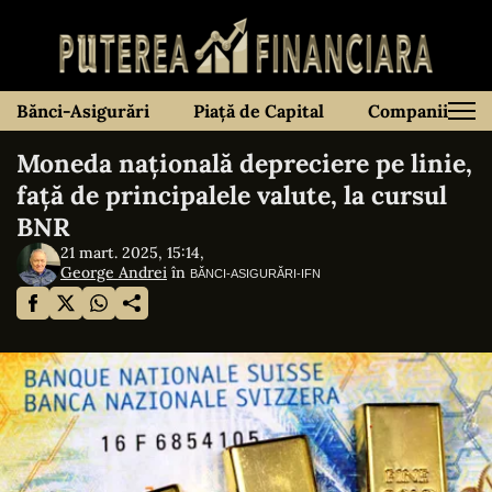
Bănci-Asigurări
Piață de Capital
Companii
Moneda națională depreciere pe linie,
față de principalele valute, la cursul
BNR
21 mart. 2025, 15:14,
George Andrei
în
BĂNCI-ASIGURĂRI-IFN