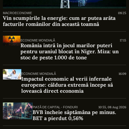
08:25
MACROECONOMIE
Vin scumpirile la energie: cum ar putea arăta
facturile românilor din această toamnă
17:15
ECONOMIE MONDIALĂ
România intră în jocul marilor puteri
pentru uraniul blocat în Niger. Miza: un
stoc de peste 1.000 de tone
16:09
ECONOMIE MONDIALĂ
Impactul economic al verii infernale
europene: căldura extremă începe să
lovească direct economia
10:55, 08 Aug 2026
PIAȚĂ DE CAPITAL - FONDURI
BVB încheie săptămâna pe minus.
BET a pierdut 0,56%