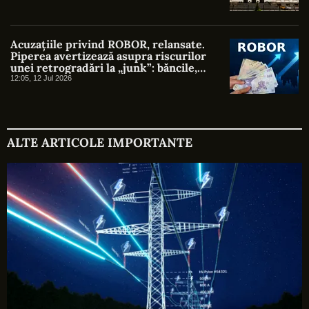
Acuzațiile privind ROBOR, relansate.
Piperea avertizează asupra riscurilor
unei retrogradări la „junk”: băncile,
fondurile de pensii și costul creditelor ar
12:05, 12 Jul 2026
putea fi afectate
ALTE ARTICOLE IMPORTANTE