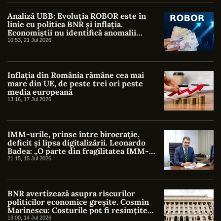
Analiză UBB: Evoluția ROBOR este în
linie cu politica BNR și inflația.
Economiștii nu identifică anomalii
semnificative
10:53, 21 Jul 2026
Inflația din România rămâne cea mai
mare din UE, de peste trei ori peste
media europeană
13:16, 17 Jul 2026
IMM-urile, prinse între birocrație,
deficit și lipsa digitalizării. Leonardo
Badea: „O parte din fragilitatea IMM-
urilor este indusă chiar de stat”
21:15, 15 Jul 2026
BNR avertizează asupra riscurilor
politicilor economice greșite. Cosmin
Marinescu: Costurile pot fi resimțite
timp de decenii
13:00, 14 Jul 2026