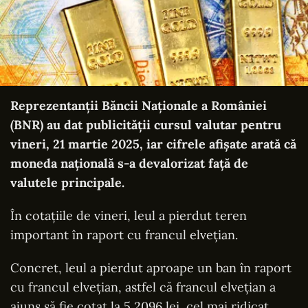
Reprezentanţii Băncii Naţionale a României
(BNR) au dat publicităţii cursul valutar pentru
vineri, 21 martie 2025, iar cifrele afişate arată că
moneda națională s-a devalorizat față de
valutele principale.
În cotațiile de vineri, leul a pierdut teren
important în raport cu francul elveţian.
Concret, leul a pierdut aproape un ban în raport
cu francul elveţian, astfel că francul elveţian a
ajuns să fie cotat la 5,2096 lei, cel mai ridicat