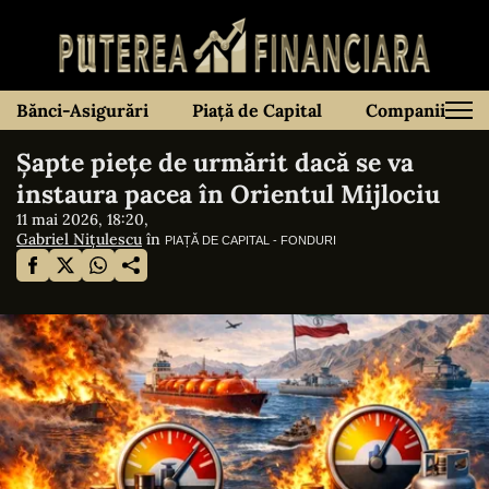
Bănci-Asigurări
Piață de Capital
Companii
Șapte piețe de urmărit dacă se va
instaura pacea în Orientul Mijlociu
11 mai 2026, 18:20,
Gabriel Nițulescu
în
PIAȚĂ DE CAPITAL - FONDURI