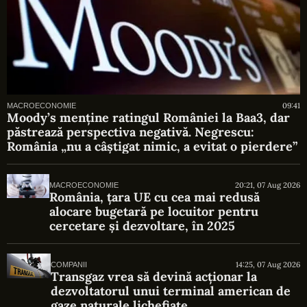
09:41
MACROECONOMIE
Moody’s menține ratingul României la Baa3, dar
păstrează perspectiva negativă. Negrescu:
România „nu a câștigat nimic, a evitat o pierdere”
20:21, 07 Aug 2026
MACROECONOMIE
România, țara UE cu cea mai redusă
alocare bugetară pe locuitor pentru
cercetare și dezvoltare, în 2025
14:25, 07 Aug 2026
COMPANII
Transgaz vrea să devină acționar la
dezvoltatorul unui terminal american de
gaze naturale lichefiate