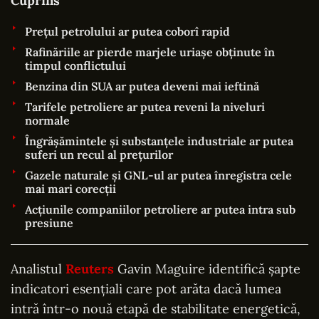
Cuprins
Prețul petrolului ar putea coborî rapid
Rafinăriile ar pierde marjele uriașe obținute în
timpul conflictului
Benzina din SUA ar putea deveni mai ieftină
Tarifele petroliere ar putea reveni la niveluri
normale
Îngrășămintele și substanțele industriale ar putea
suferi un recul al prețurilor
Gazele naturale și GNL-ul ar putea înregistra cele
mai mari corecții
Acțiunile companiilor petroliere ar putea intra sub
presiune
Analistul
Reuters
Gavin Maguire identifică șapte
indicatori esențiali care pot arăta dacă lumea
intră într-o nouă etapă de stabilitate energetică,