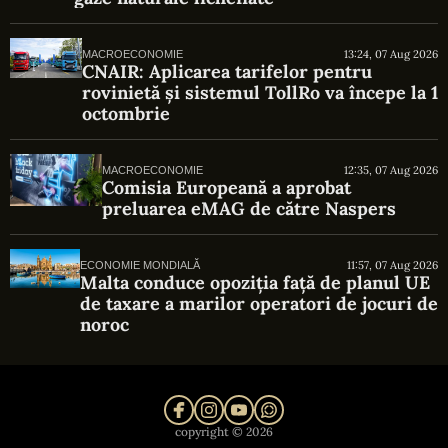
13:24, 07 Aug 2026
MACROECONOMIE
CNAIR: Aplicarea tarifelor pentru
rovinietă și sistemul TollRo va începe la 1
octombrie
12:35, 07 Aug 2026
MACROECONOMIE
Comisia Europeană a aprobat
preluarea eMAG de către Naspers
11:57, 07 Aug 2026
ECONOMIE MONDIALĂ
Malta conduce opoziția față de planul UE
de taxare a marilor operatori de jocuri de
noroc
copyright © 2026