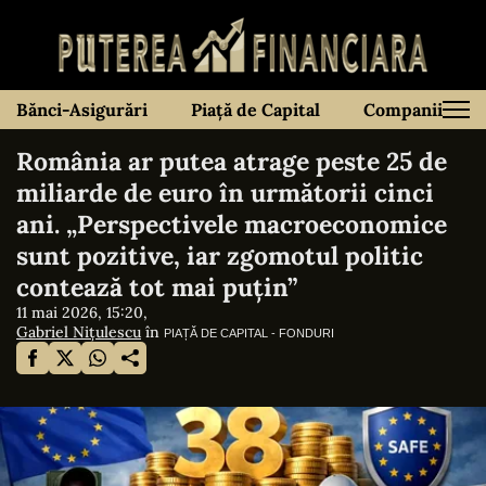
Bănci-Asigurări
Piață de Capital
Companii
România ar putea atrage peste 25 de
miliarde de euro în următorii cinci
ani. „Perspectivele macroeconomice
sunt pozitive, iar zgomotul politic
contează tot mai puțin”
11 mai 2026, 15:20,
Gabriel Nițulescu
în
PIAȚĂ DE CAPITAL - FONDURI