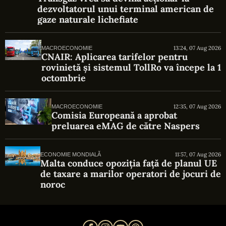
dezvoltatorul unui terminal american de
gaze naturale lichefiate
13:24, 07 Aug 2026
MACROECONOMIE
CNAIR: Aplicarea tarifelor pentru
rovinietă și sistemul TollRo va începe la 1
octombrie
12:35, 07 Aug 2026
MACROECONOMIE
Comisia Europeană a aprobat
preluarea eMAG de către Naspers
11:57, 07 Aug 2026
ECONOMIE MONDIALĂ
Malta conduce opoziția față de planul UE
de taxare a marilor operatori de jocuri de
noroc