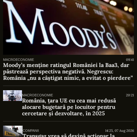
09:41
MACROECONOMIE
Moody’s menține ratingul României la Baa3, dar
păstrează perspectiva negativă. Negrescu:
România „nu a câștigat nimic, a evitat o pierdere”
20:21
MACROECONOMIE
România, țara UE cu cea mai redusă
alocare bugetară pe locuitor pentru
cercetare și dezvoltare, în 2025
14:25, 07 Aug 2026
COMPANII
Transgaz vrea să devină acționar la