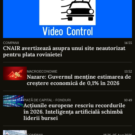
14:55
COMPANII
CNAIR avertizează asupra unui site neautorizat
pentru plata rovinietei
13:52
MACROECONOMIE
Nazare: Guvernul menține estimarea de
creștere economică de 0,1% în 2026
10:49
PIAȚĂ DE CAPITAL - FONDURI
Acțiunile europene rescriu recordurile
în 2026. Inteligența artificială schimbă
liderii bursei
18:26, 05 Aug 2026
COMPANII