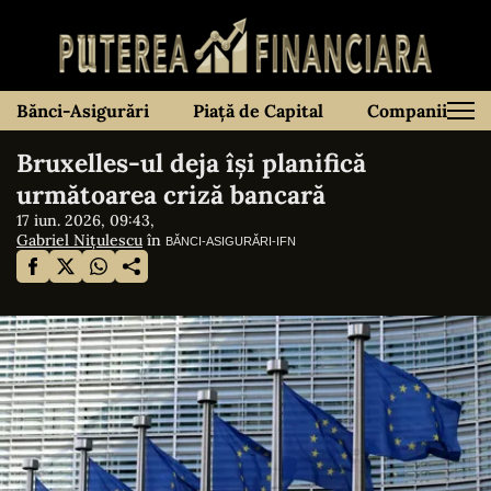
Bănci-Asigurări
Piață de Capital
Companii
Bruxelles-ul deja își planifică
următoarea criză bancară
17 iun. 2026, 09:43,
Gabriel Nițulescu
în
BĂNCI-ASIGURĂRI-IFN