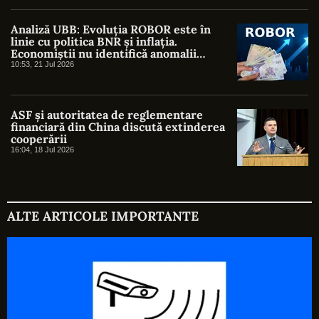
Analiză UBB: Evoluția ROBOR este în
linie cu politica BNR și inflația.
Economiștii nu identifică anomalii
semnificative
10:53, 21 Jul 2026
ASF și autoritatea de reglementare
financiară din China discută extinderea
cooperării
16:04, 18 Jul 2026
ALTE ARTICOLE IMPORTANTE