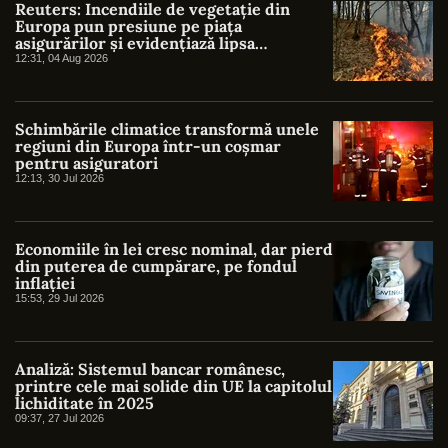
Reuters: Incendiile de vegetație din
Europa pun presiune pe piața
asigurărilor și evidențiază lipsa
protecției împotriva riscurilor climatice
12:31, 04 Aug 2026
Schimbările climatice transformă unele
regiuni din Europa într-un coșmar
pentru asiguratori
12:13, 30 Jul 2026
Economiile în lei cresc nominal, dar pierd
din puterea de cumpărare, pe fondul
inflației
15:53, 29 Jul 2026
Analiză: Sistemul bancar românesc,
printre cele mai solide din UE la capitolul
lichiditate în 2025
09:37, 27 Jul 2026