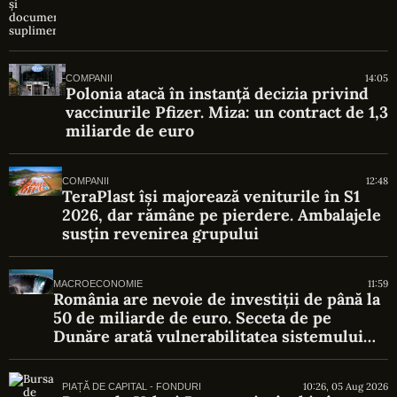
14:05
COMPANII
Polonia atacă în instanță decizia privind
vaccinurile Pfizer. Miza: un contract de 1,3
miliarde de euro
12:48
COMPANII
TeraPlast își majorează veniturile în S1
2026, dar rămâne pe pierdere. Ambalajele
susțin revenirea grupului
11:59
MACROECONOMIE
România are nevoie de investiții de până la
50 de miliarde de euro. Seceta de pe
Dunăre arată vulnerabilitatea sistemului
energetic
10:26, 05 Aug 2026
PIAȚĂ DE CAPITAL - FONDURI