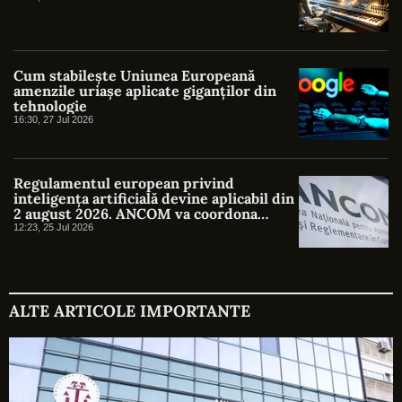
Cum stabilește Uniunea Europeană
amenzile uriașe aplicate giganților din
tehnologie
16:30, 27 Jul 2026
Regulamentul european privind
inteligența artificială devine aplicabil din
2 august 2026. ANCOM va coordona
supravegherea în România
12:23, 25 Jul 2026
ALTE ARTICOLE IMPORTANTE