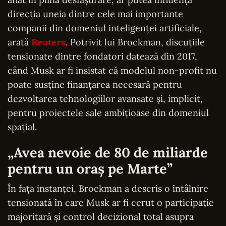
direcția uneia dintre cele mai importante
companii din domeniul inteligenței artificiale,
arată
Reuters
. Potrivit lui Brockman, discuțiile
tensionate dintre fondatori datează din 2017,
când Musk ar fi insistat că modelul non-profit nu
poate susține finanțarea necesară pentru
dezvoltarea tehnologiilor avansate și, implicit,
pentru proiectele sale ambițioase din domeniul
spațial.
„Avea nevoie de 80 de miliarde
pentru un oraș pe Marte”
În fața instanței, Brockman a descris o întâlnire
tensionată în care Musk ar fi cerut o participație
majoritară și control decizional total asupra