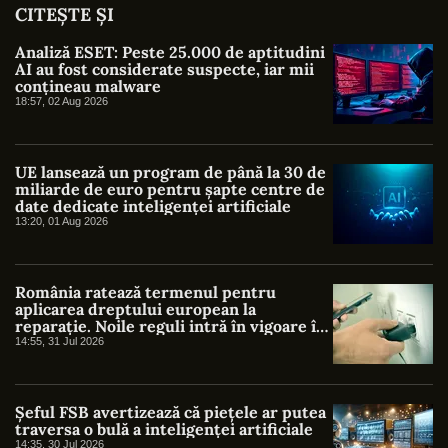
CITEȘTE ȘI
Analiză ESET: Peste 25.000 de aptitudini
AI au fost considerate suspecte, iar mii
conțineau malware
18:57, 02 Aug 2026
UE lansează un program de până la 30 de
miliarde de euro pentru șapte centre de
date dedicate inteligenței artificiale
13:20, 01 Aug 2026
România ratează termenul pentru
aplicarea dreptului european la
reparație. Noile reguli intră în vigoare în
UE, dar lipsesc din legislația națională
14:55, 31 Jul 2026
Șeful FSB avertizează că piețele ar putea
traversa o bulă a inteligenței artificiale
14:35, 30 Jul 2026