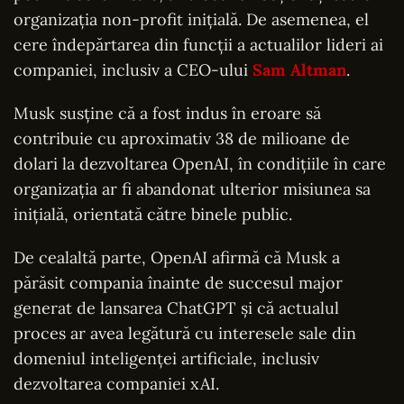
organizația non-profit inițială. De asemenea, el
cere îndepărtarea din funcții a actualilor lideri ai
companiei, inclusiv a CEO-ului
Sam Altman
.
Musk susține că a fost indus în eroare să
contribuie cu aproximativ 38 de milioane de
dolari la dezvoltarea OpenAI, în condițiile în care
organizația ar fi abandonat ulterior misiunea sa
inițială, orientată către binele public.
De cealaltă parte, OpenAI afirmă că Musk a
părăsit compania înainte de succesul major
generat de lansarea ChatGPT și că actualul
proces ar avea legătură cu interesele sale din
domeniul inteligenței artificiale, inclusiv
dezvoltarea companiei xAI.