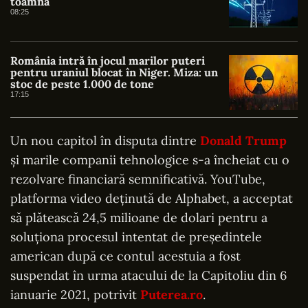
toamnă
08:25
România intră în jocul marilor puteri
pentru uraniul blocat în Niger. Miza: un
stoc de peste 1.000 de tone
17:15
Un nou capitol în disputa dintre
Donald Trump
și marile companii tehnologice s-a încheiat cu o
rezolvare financiară semnificativă. YouTube,
platforma video deținută de Alphabet, a acceptat
să plătească 24,5 milioane de dolari pentru a
soluționa procesul intentat de președintele
american după ce contul acestuia a fost
suspendat în urma atacului de la Capitoliu din 6
ianuarie 2021, potrivit
Puterea.ro
.