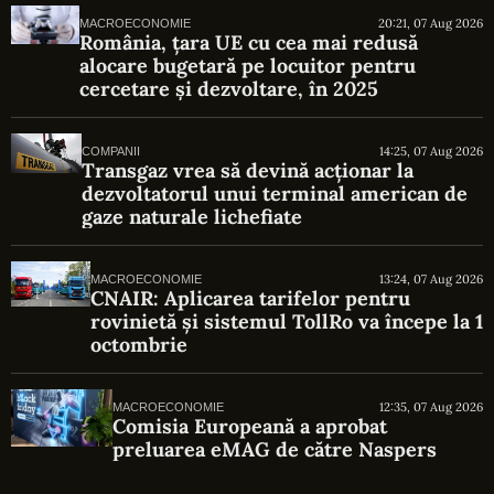
20:21, 07 Aug 2026
MACROECONOMIE
România, țara UE cu cea mai redusă
alocare bugetară pe locuitor pentru
cercetare și dezvoltare, în 2025
14:25, 07 Aug 2026
COMPANII
Transgaz vrea să devină acționar la
dezvoltatorul unui terminal american de
gaze naturale lichefiate
13:24, 07 Aug 2026
MACROECONOMIE
CNAIR: Aplicarea tarifelor pentru
rovinietă și sistemul TollRo va începe la 1
octombrie
12:35, 07 Aug 2026
MACROECONOMIE
Comisia Europeană a aprobat
preluarea eMAG de către Naspers