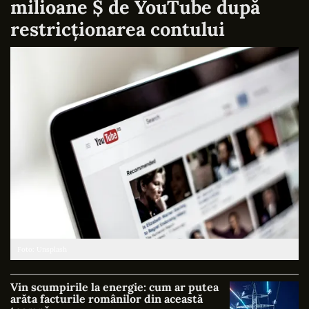
milioane $ de YouTube după
restricționarea contului
Foto: Unsplash
Vin scumpirile la energie: cum ar putea
arăta facturile românilor din această