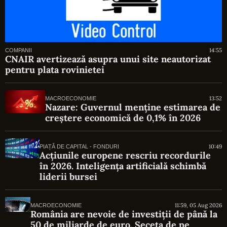
14:55
COMPANII
CNAIR avertizează asupra unui site neautorizat
pentru plata rovinietei
13:52
MACROECONOMIE
Nazare: Guvernul menține estimarea de
creștere economică de 0,1% în 2026
10:49
PIAȚĂ DE CAPITAL - FONDURI
Acțiunile europene rescriu recordurile
în 2026. Inteligența artificială schimbă
liderii bursei
11:59, 05 Aug 2026
MACROECONOMIE
România are nevoie de investiții de până la
50 de miliarde de euro. Seceta de pe