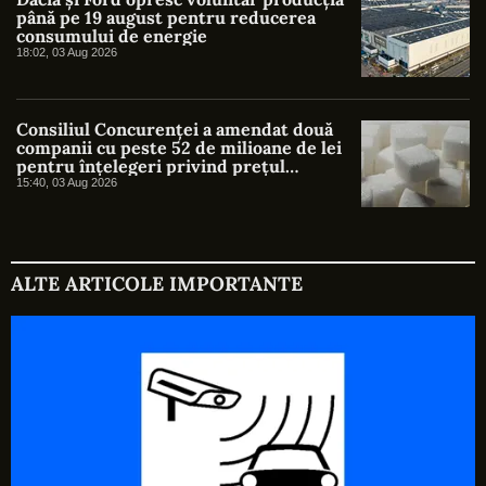
până pe 19 august pentru reducerea
consumului de energie
18:02, 03 Aug 2026
Consiliul Concurenței a amendat două
companii cu peste 52 de milioane de lei
pentru înțelegeri privind prețul
zahărului
15:40, 03 Aug 2026
ALTE ARTICOLE IMPORTANTE