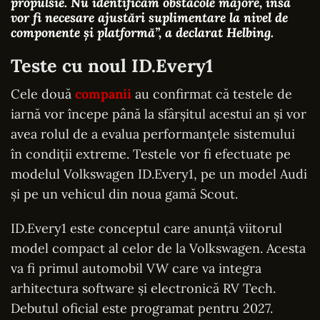
propulsie. Nu identificăm obstacole majore, însă
vor fi necesare ajustări suplimentare la nivel de
componente și platformă”
, a declarat Helbing.
Teste cu noul ID.Every1
Cele două
companii
au confirmat că testele de
iarnă vor începe până la sfârșitul acestui an și vor
avea rolul de a evalua performanțele sistemului
în condiții extreme. Testele vor fi efectuate pe
modelul Volkswagen ID.Every1, pe un model Audi
și pe un vehicul din noua gamă Scout.
ID.Every1 este conceptul care anunță viitorul
model compact al celor de la Volkswagen. Acesta
va fi primul automobil VW care va integra
arhitectura software și electronică RV Tech.
Debutul oficial este programat pentru 2027.