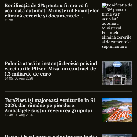
Bonificația de 3% pentru firme va fi
acordată automat. Ministerul Finanțelor
elimină cererile și documentele
suplimentare
15:30
Polonia atacă în instanță decizia privind
vaccinurile Pfizer. Miza: un contract de
1,3 miliarde de euro
14:05, 05 Aug 2026
TeraPlast își majorează veniturile în S1
2026, dar rămâne pe pierdere.
Ambalajele susțin revenirea grupului
12:48, 05 Aug 2026
Dacia și Ford opresc voluntar producția