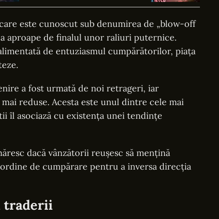
„nu a câștigat nimic, a evitat o
pierdere”
ișcare este cunoscut sub denumirea de „blow-off
 aproape de finalul unor raliuri puternice.
alimentată de entuziasmul cumpărătorilor, piața
teze.
enire a fost urmată de noi retrageri, iar
mai reduse. Acesta este unul dintre cele mai
i îl asociază cu existența unei tendințe
 urmăresc dacă vânzătorii reușesc să mențină
 ordine de cumpărare pentru a inversa direcția
 traderii