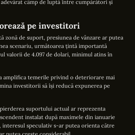
 adevărat câmp de luptă între cumpărători și
jorează pe investitori
tă zonă de suport, presiunea de vânzare ar putea
enea scenariu, următoarea țintă importantă
urul valorii de 4.097 de dolari, minimul atins în
 amplifica temerile privind o deteriorare mai
mina investitorii să își reducă expunerea pe
 pierderea suportului actual ar reprezenta
escendent instalat după maximele din ianuarie
i, interesul speculativ s-ar putea orienta către
a ar putea crește considerabil.