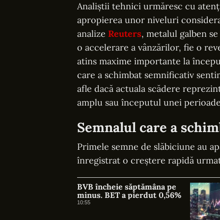
Analiștii tehnici urmăresc cu atenți
apropierea unor niveluri considerat
analize
Reuters
, metalul galben se
o accelerare a vânzărilor, fie o re
atins maxime importante la începutu
care a schimbat semnificativ sentim
afle dacă actuala scădere reprezin
amplu sau începutul unei perioade
Semnalul care a schimb
Primele semne de slăbiciune au apă
înregistrat o creștere rapidă urma
BVB încheie săptămâna pe
minus. BET a pierdut 0,56%
10:55