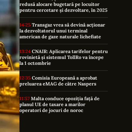
redusă alocare bugetară pe locuitor
pentru cercetare și dezvoltare, în 2025
14:25
Transgaz vrea să devină acționar
la dezvoltatorul unui terminal
american de gaze naturale lichefiate
13:24
CNAIR: Aplicarea tarifelor pentru
rovinietă și sistemul TollRo va începe
la 1 octombrie
12:35
Comisia Europeană a aprobat
preluarea eMAG de către Naspers
11:57
Malta conduce opoziția față de
planul UE de taxare a marilor
operatori de jocuri de noroc