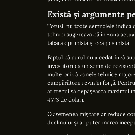
Există și argumente p
Totuși, nu toate semnalele indică o
tehnici sugerează că în zona actua
tabăra optimistă și cea pesimistă.
Faptul că aurul nu a cedat încă sup
investitori ca un semn de rezistenț
multe ori că zonele tehnice major
cumpărătorii revin în forță. Pentr
ar trebui să depășească maximul înre
4.773 de dolari.
O asemenea mișcare ar reduce cons
declinului și ar putea marca încep