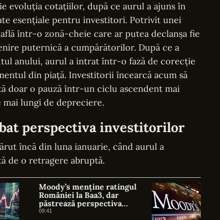
e evoluția cotațiilor, după ce aurul a ajuns în
e esențiale pentru investitori. Potrivit unei
 află într-o zonă-cheie care ar putea declanșa fie
venire puternică a cumpărătorilor. După ce a
l anului, aurul a intrat într-o fază de corecție
entul din piață. Investitorii încearcă acum să
tă doar o pauză într-un ciclu ascendent mai
 mai lungi de depreciere.
at perspectiva investitorilor
rut încă din luna ianuarie, când aurul a
tă de o retragere abruptă.
Moody’s menține ratingul
României la Baa3, dar
păstrează perspectiva
negativă. Negrescu: România
09:41