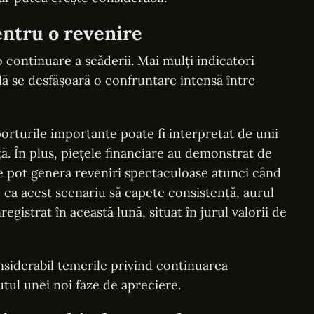
entru o revenire
 continuare a scăderii. Mai mulți indicatori
lă se desfășoară o confruntare intensă între
orturile importante poate fi interpretat de unii
ă. În plus, piețele financiare au demonstrat de
e pot genera reveniri spectaculoase atunci când
u ca acest scenariu să capete consistență, aurul
gistrat în această lună, situat în jurul valorii de
iderabil temerile privind continuarea
utul unei noi faze de apreciere.