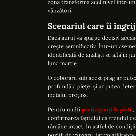
zonă transformă acel nivel într-un
vânzători.
Scenariul care îi îngri
Dacă aurul va sparge decisiv aceas
crește semnificativ. Într-un asem
identificată de analiști se află în j
luna martie.
O coborâre sub acest prag ar putea
profundă a pieței și ar putea deter
metalul prețios.
Pentru mulți
participanți la piață
,
confirmarea faptului că trendul d
rămâne intact. În astfel de condiți
poziții de vânzare, iar volatilitate