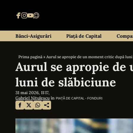
Bănci-Asigurări
Piață de Capital
Compan
Prima pagină
»
Aurul se apropie de un moment critic după luni
Aurul se apropie de
luni de slăbiciune
31 mai 2026, 11:17,
Gabriel Nițulescu
în
PIAȚĂ DE CAPITAL - FONDURI