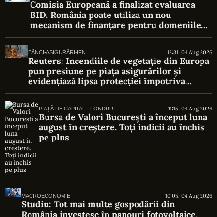
Comisia Europeană a finalizat evaluarea
BID. România poate utiliza un nou
mecanism de finanțare pentru domeniile
strategice
12:31, 04 Aug 2026
BĂNCI-ASIGURĂRI-IFN
Reuters: Incendiile de vegetație din Europa
pun presiune pe piața asigurărilor și
evidențiază lipsa protecției împotriva
riscurilor climatice
11:15, 04 Aug 2026
PIAȚĂ DE CAPITAL - FONDURI
Bursa de Valori București a început luna
august în creștere. Toți indicii au închis
pe plus
10:05, 04 Aug 2026
MACROECONOMIE
Studiu: Tot mai multe gospodării din
România investesc în panouri fotovoltaice.