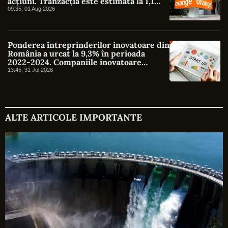
acțiuni. Tranzacția este estimată la 1,1
miliarde de euro
09:35, 01 Aug 2026
Ponderea întreprinderilor inovatoare din
România a urcat la 9,3% în perioada
2022-2024. Companiile inovatoare
generează un sfert din cifra de afaceri
13:45, 31 Jul 2026
totală
ALTE ARTICOLE IMPORTANTE