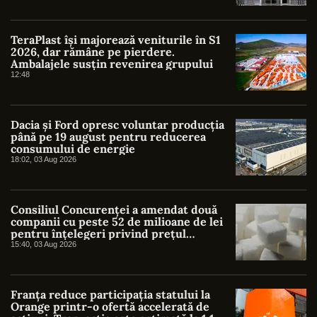
TeraPlast își majorează veniturile în S1
2026, dar rămâne pe pierdere.
Ambalajele susțin revenirea grupului
12:48
Dacia și Ford opresc voluntar producția
până pe 19 august pentru reducerea
consumului de energie
18:02, 03 Aug 2026
Consiliul Concurenței a amendat două
companii cu peste 52 de milioane de lei
pentru înțelegeri privind prețul
zahărului
15:40, 03 Aug 2026
Franța reduce participația statului la
Orange printr-o ofertă accelerată de