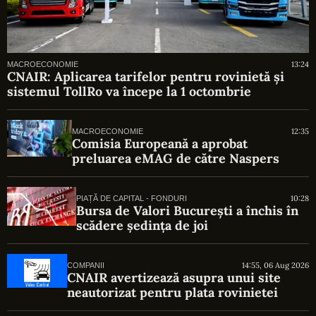
13:24
MACROECONOMIE
CNAIR: Aplicarea tarifelor pentru rovinietă și
sistemul TollRo va începe la 1 octombrie
12:35
MACROECONOMIE
Comisia Europeană a aprobat
preluarea eMAG de către Naspers
10:28
PIAȚĂ DE CAPITAL - FONDURI
Bursa de Valori București a închis în
scădere ședința de joi
14:55, 06 Aug 2026
COMPANII
CNAIR avertizează asupra unui site
neautorizat pentru plata rovinietei