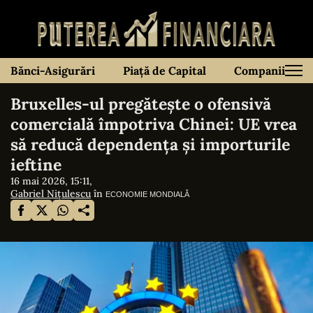
Bănci-Asigurări
Piață de Capital
Companii
Bruxelles-ul pregătește o ofensivă
comercială împotriva Chinei: UE vrea
să reducă dependența și importurile
ieftine
16 mai 2026, 15:11,
Gabriel Nițulescu
în
ECONOMIE MONDIALĂ