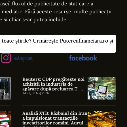
scă fluxul de publicitate de stat care a
 mediatic. Fără aceste resurse, multe publicații
e și chiar s-ar putea închide.
u toate știrile? Urmărește Putereafinanciara.ro și
Reuters: CDP pregătește noi
achiziții în industria de
apărare după preluarea T-
Defence
14:21, 03 Aug 2026
Analiză XTB: Războiul din Iran
a impulsionat tranzacțiile
investitorilor români. Aurul,
15:35, 01 Aug 2026