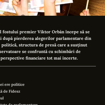
l fostului premier Viktor Orbán începe să se
i după pierderea alegerilor parlamentare din
politică, structura de presă care a susținut
servatoare se confruntă cu schimbări de
perspective financiare tot mai incerte.
ei ere politice
tă de Fidesz
nul
ritate de reglementare