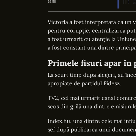
țărilor
16:58
Victoria a fost interpretată ca un 
pentru corupție, centralizarea put
a fost urmărit cu atenție la Uniun
a fost constant una dintre principa
Primele fisuri apar în
La scurt timp după alegeri, au înce
apropiate de partidul Fidesz.
TV2, cel mai urmărit canal comercial
scos din grilă una dintre emisiunile
Index.hu, una dintre cele mai influ
șef după publicarea unui document c