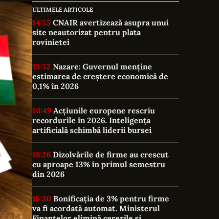
ULTIMELE ARTICOLE
14:55
CNAIR avertizează asupra unui
site neautorizat pentru plata
rovinietei
13:52
Nazare: Guvernul menține
estimarea de creștere economică de
0,1% în 2026
10:49
Acțiunile europene rescriu
recordurile în 2026. Inteligența
artificială schimbă liderii bursei
18:26
Dizolvările de firme au crescut
cu aproape 13% în primul semestru
din 2026
15:30
Bonificația de 3% pentru firme
va fi acordată automat. Ministerul
Finanțelor elimină cererile și