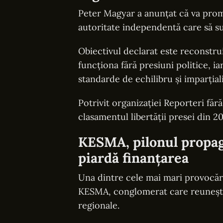
Peter Magyar a anunțat că va prom
autoritate independentă care să s
Obiectivul declarat este reconstru
funcționa fără presiuni politice, ia
standarde de echilibru și imparțiali
Potrivit organizației Reporteri făr
clasamentul libertății presei din 2
KESMA, pilonul propag
piardă finanțarea
Una dintre cele mai mari provocări
KESMA, conglomerat care reunește a
regionale.