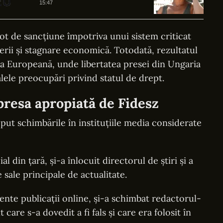
15:47
vot de sancțiune împotriva unui sistem criticat
erii și stagnare economică. Totodată, rezultatul
ea Europeană, unde libertatea presei din Ungaria
lele preocupări privind statul de drept.
 presa apropiată de Fidesz
put schimbările în instituțiile media considerate
 din țară, și-a înlocuit directorul de știri și a
 sale principale de actualitate.
ente publicații online, și-a schimbat redactorul-
are s-a dovedit a fi fals și care era folosit în