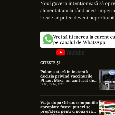
Noul guvern intenționează să oprea
alimentat ani la rând acest imperiu
locale ar putea deveni neprofitabil
Vrei să fii mereu la curent c
pe canalul de WhatsApp
CITEȘTE ȘI
Polonia atacă în instanță
decizia privind vaccinurile
Pfizer. Miza: un contract de
1,3 miliarde de euro
14:05, 05 Aug 2026
Viața după Orban: companiile
apropiate fostei puteri se
pregătesc pentru noua eră
17:45, 02 Aug 2026