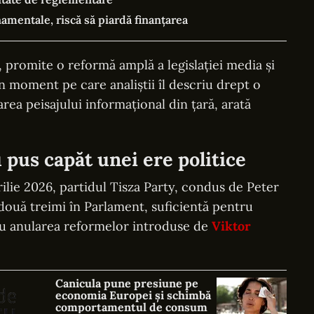
mentale, riscă să piardă finanțarea
promite o reformă amplă a legislației media și
-un moment pe care analiștii îl descriu drept o
rea peisajului informațional din țară, arată
u pus capăt unei ere politice
ilie 2026, partidul Tisza Party, condus de Peter
două treimi în Parlament, suficientă pentru
tru anularea reformelor introduse de
Viktor
Canicula pune presiune pe
economia Europei și schimbă
comportamentul de consum