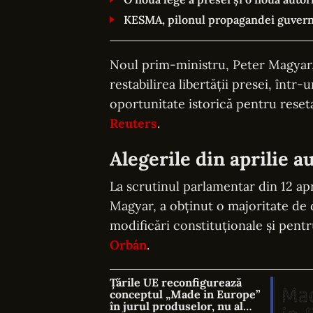
KESMA, pilonul propagandei guverna
Noul prim-ministru, Peter Magyar, 
restabilirea libertății presei, într
oportunitate istorică pentru reseta
Reuters
.
Alegerile din aprilie a
La scrutinul parlamentar din 12 apr
Magyar, a obținut o majoritate de 
modificări constituționale și pen
Orbán
.
Țările UE reconfigurează
conceptul „Made in Europe”
în jurul produselor, nu al