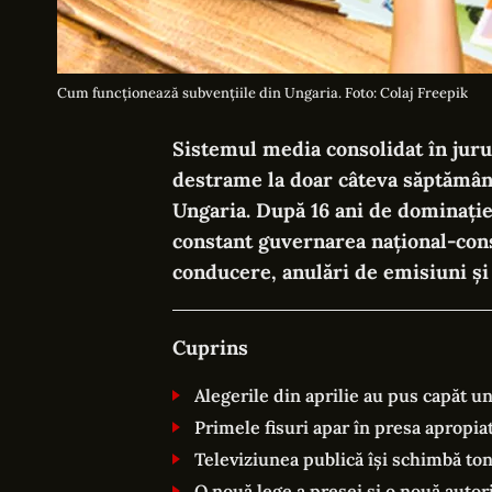
Cum funcționează subvențiile din Ungaria. Foto: Colaj Freepik
Sistemul media consolidat în juru
destrame la doar câteva săptămân
Ungaria. După 16 ani de dominație 
constant guvernarea național-con
conducere, anulări de emisiuni și 
Cuprins
Alegerile din aprilie au pus capăt un
Primele fisuri apar în presa apropia
Televiziunea publică își schimbă to
O nouă lege a presei și o nouă auto