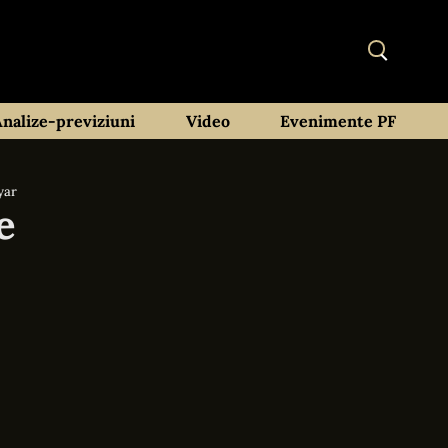
Analize-previziuni
Video
Evenimente PF
yar
e