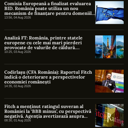
Comisia Europeană a finalizat evaluarea
BID. România poate utiliza un nou
mecanism de finanțare pentru domeniile
strategice
13:56, 04 Aug 2026
Analiză FT: România, printre statele
europene cu cele mai mari pierderi
provocate de valurile de căldură.
Costurile reale depășesc cu mult
10:25, 03 Aug 2026
estimările oficiale
Codirlașu (CFA România): Raportul Fitch
indică o deteriorare a perspectivelor
economiei românești
14:35, 02 Aug 2026
Fitch a menținut ratingul suveran al
României la ‘BBB minus’, cu perspectivă
negativă. Agenția avertizează asupra
riscurilor fiscale și politice
08:30, 01 Aug 2026