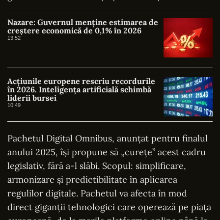
Nazare: Guvernul menține estimarea de
creștere economică de 0,1% în 2026
13:52
Acțiunile europene rescriu recordurile
în 2026. Inteligența artificială schimbă
liderii bursei
10:49
Pachetul Digital Omnibus, anunțat pentru finalul
anului 2025, își propune să „curețe” acest cadru
legislativ, fără a-l slăbi. Scopul: simplificare,
armonizare și predictibilitate în aplicarea
regulilor digitale. Pachetul va afecta în mod
direct giganții tehnologici care operează pe piața