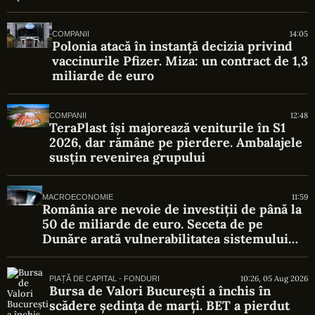
14:05
COMPANII
Polonia atacă în instanță decizia privind
vaccinurile Pfizer. Miza: un contract de 1,3
miliarde de euro
12:48
COMPANII
TeraPlast își majorează veniturile în S1
2026, dar rămâne pe pierdere. Ambalajele
susțin revenirea grupului
11:59
MACROECONOMIE
România are nevoie de investiții de până la
50 de miliarde de euro. Seceta de pe
Dunăre arată vulnerabilitatea sistemului
energetic
10:26, 05 Aug 2026
PIAȚĂ DE CAPITAL - FONDURI
Bursa de Valori București a închis în
scădere ședința de marți. BET a pierdut