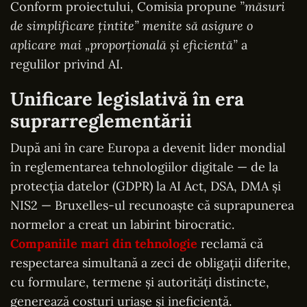
Conform proiectului, Comisia propune
”măsuri
de simplificare ţintite” menite să asigure o
aplicare mai „proporţională şi eficientă”
a
regulilor privind AI.
Unificare legislativă în era
suprarreglementării
După ani în care Europa a devenit lider mondial
în reglementarea tehnologiilor digitale — de la
protecția datelor (GDPR) la AI Act, DSA, DMA și
NIS2 — Bruxelles-ul recunoaște că suprapunerea
normelor a creat un labirint birocratic.
Companiile mari din tehnologie
reclamă că
respectarea simultană a zeci de obligații diferite,
cu formulare, termene și autorități distincte,
generează costuri uriașe și ineficiență.