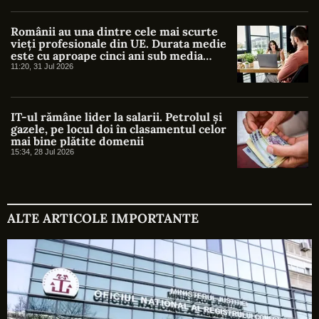
Românii au una dintre cele mai scurte
vieți profesionale din UE. Durata medie
este cu aproape cinci ani sub media
europeană
11:20, 31 Jul 2026
IT-ul rămâne lider la salarii. Petrolul și
gazele, pe locul doi în clasamentul celor
mai bine plătite domenii
15:34, 28 Jul 2026
ALTE ARTICOLE IMPORTANTE