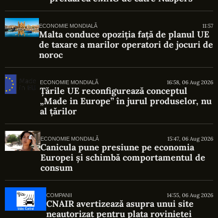
11:57
ECONOMIE MONDIALĂ
Malta conduce opoziția față de planul UE
de taxare a marilor operatori de jocuri de
noroc
16:58, 06 Aug 2026
ECONOMIE MONDIALĂ
Țările UE reconfigurează conceptul
„Made in Europe” în jurul produselor, nu
al țărilor
15:47, 06 Aug 2026
ECONOMIE MONDIALĂ
Canicula pune presiune pe economia
Europei și schimbă comportamentul de
consum
14:55, 06 Aug 2026
COMPANII
CNAIR avertizează asupra unui site
neautorizat pentru plata rovinietei