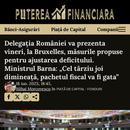
Bănci-Asigurări
Piață de Capital
Companii
Delegația României va prezenta
vineri, la Bruxelles, măsurile propuse
pentru ajustarea deficitului.
Ministrul Barna: „Cel târziu joi
dimineaţă, pachetul fiscal va fi gata”
18 iun. 2025, 18:45,
Mihai Morcovescu
în
PIAȚĂ DE CAPITAL - FONDURI