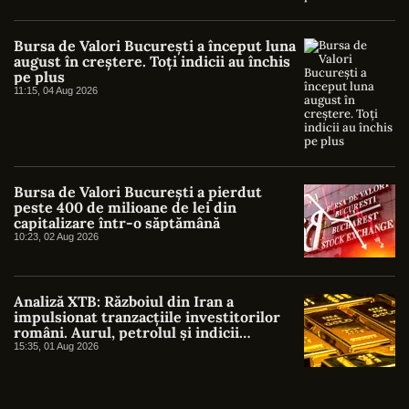
Bursa de Valori București a început luna
august în creștere. Toți indicii au închis
pe plus
11:15, 04 Aug 2026
Bursa de Valori București a pierdut
peste 400 de milioane de lei din
capitalizare într-o săptămână
10:23, 02 Aug 2026
Analiză XTB: Războiul din Iran a
impulsionat tranzacțiile investitorilor
români. Aurul, petrolul și indicii
americani au atras cel mai mare interes
15:35, 01 Aug 2026