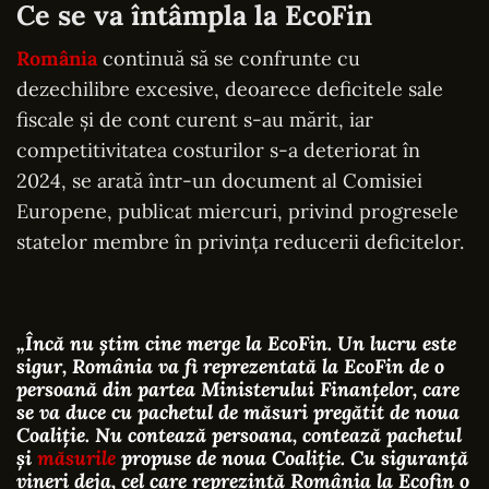
Ce se va întâmpla la EcoFin
România
continuă să se confrunte cu
dezechilibre excesive, deoarece deficitele sale
fiscale și de cont curent s-au mărit, iar
competitivitatea costurilor s-a deteriorat în
2024, se arată într-un document al Comisiei
Europene, publicat miercuri, privind progresele
statelor membre în privința reducerii deficitelor.
„Încă nu știm cine merge la EcoFin. Un lucru este
sigur, România va fi reprezentată la EcoFin de o
persoană din partea Ministerului Finanțelor, care
se va duce cu pachetul de măsuri pregătit de noua
Coaliție. Nu contează persoana, contează pachetul
și
măsurile
propuse de noua Coaliție. Cu siguranță
vineri deja, cel care reprezintă România la Ecofin o