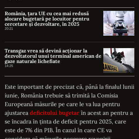
România, țara UE cu cea mai redusă
alocare bugetară pe locuitor pentru
cercetare și dezvoltare, în 2025
20:21
Transgaz vrea să devină acționar la
dezvoltatorul unui terminal american de
gaze naturale lichefiate
14:25
Este important de precizat că, până la finalul lunii
iunie, România trebuie să trimită la Comisia
Europeană măsurile pe care le va lua pentru
ajustarea
deficitului bugetar
în acest an pentru a
se încadra în ţinta de deficit pentru 2025, care
este de 7% din PIB. În cazul în care CE va
considera că măsurile necesare revenirii