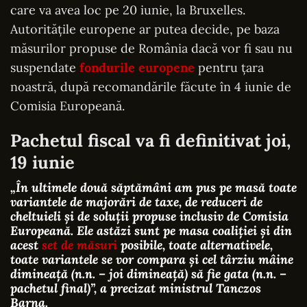
care va avea loc pe 20 iunie, la Bruxelles.
Autoritățile europene ar putea decide, pe baza
măsurilor propuse de România dacă vor fi sau nu
suspendate
fondurile europene
pentru țara
noastră, după recomandările făcute în 4 iunie de
Comisia Europeană.
Pachetul fiscal va fi definitivat joi,
19 iunie
„În ultimele două săptămâni am pus pe masă toate
variantele de majorări de taxe, de reduceri de
cheltuieli și de soluții propuse inclusiv de Comisia
Europeană. Ele astăzi sunt pe masa coaliţiei şi din
acest
set de măsuri
posibile, toate alternativele,
toate variantele se vor compara şi cel târziu mâine
dimineaţă (n.n. – joi dimineaţă) să fie gata (n.n. –
pachetul final)”, a precizat ministrul Tanczos
Barna.