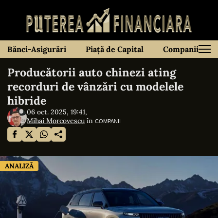
Bănci-Asigurări
Piață de Capital
Companii
Producătorii auto chinezi ating
recorduri de vânzări cu modelele
hibride
06 oct. 2025, 19:41,
Mihai Morcovescu
în
COMPANII
ANALIZĂ