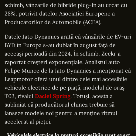
schimb, vânzările de hibride plug-in au urcat cu
28%, potrivit datelor Asociației Europene a
Producătorilor de Automobile (ACEA).
Datele Jato Dynamics arată că vânzările de EV-uri
BYD în Europa s-au dublat în august față de
aceeași perioadă din 2024. În schimb, Zeekr a
raportat creșteri exponențiale. Analistul auto
Felipe Munoz de la Jato Dynamics a menționat că
Leapmotor oferă unul dintre cele mai accesibile
vehicule electrice de pe piață, modelul de oraș
T03, rivalul
Daciei Spring
. Totuși, acesta a
subliniat că producătorul chinez trebuie să
lanseze modele noi pentru a menține ritmul
accelerat al pieței.
„Vehiculele electrice la prețuri accesibile sunt exact