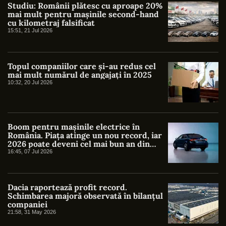
Studiu: Românii plătesc cu aproape 20%
mai mult pentru mașinile second-hand
cu kilometraj falsificat
15:51, 21 Jul 2026
Topul companiilor care și-au redus cel
mai mult numărul de angajați în 2025
10:32, 20 Jul 2026
Boom pentru mașinile electrice în
România. Piața atinge un nou record, iar
2026 poate deveni cel mai bun an din
istorie
16:45, 07 Jul 2026
Dacia raportează profit record.
Schimbarea majoră observată în bilanțul
companiei
21:58, 31 May 2026