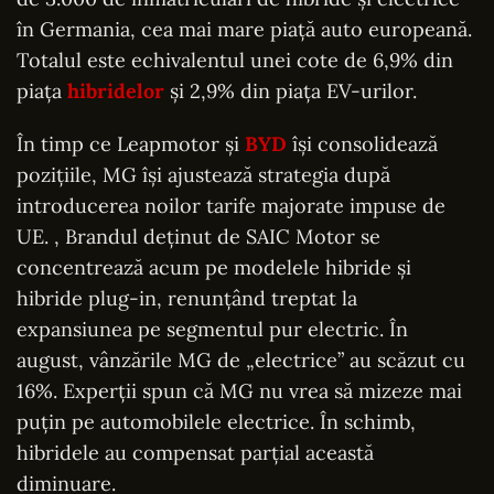
în Germania, cea mai mare piață auto europeană.
Totalul este echivalentul unei cote de 6,9% din
piața
hibridelor
și 2,9% din piața EV-urilor.
În timp ce Leapmotor și
BYD
își consolidează
pozițiile, MG își ajustează strategia după
introducerea noilor tarife majorate impuse de
UE. , Brandul deținut de SAIC Motor se
concentrează acum pe modelele hibride și
hibride plug-in, renunțând treptat la
expansiunea pe segmentul pur electric. În
august, vânzările MG de „electrice” au scăzut cu
16%. Experții spun că MG nu vrea să mizeze mai
puțin pe automobilele electrice. În schimb,
hibridele au compensat parțial această
diminuare.