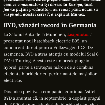
ceea ce consumatorii își doresc în Europa, însă
foarte puțini producători au reușit până acum să
răspundă acestei cereri”
, a explicat Munoz.
BYD, vânzări record în Germania
La Salonul Auto de la München,
Leapmotor
a
prezentat noul hatchback electric B05, un
concurent direct pentru Volkswagen ID.3. De
asemenea, BYD a atras atenția cu modelul Seal 6
DM-i Touring. Acesta este un break plug-in
hybrid, parte a strategiei mărcii de a combina
eficiența hibridelor cu performanțele mașinilor
electrice.
Dinamica pozitivă a companiei continuă. Astfel,
BYD a anunțat că, în septembrie, a depășit pragul
de 3.000 de înmatriculări de hibride și electrice