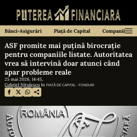
Bănci-Asigurări
Piață de Capital
Companii
ASF promite mai puțină birocrație
pentru companiile listate. Autoritatea
vrea să intervină doar atunci când
apar probleme reale
25 mai 2026, 14:45,
Gabriel Nițulescu
în
PIAȚĂ DE CAPITAL - FONDURI