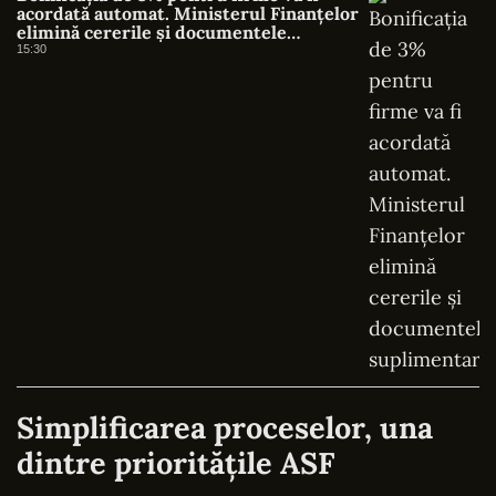
acordată automat. Ministerul Finanțelor
elimină cererile și documentele
suplimentare
15:30
Simplificarea proceselor, una
dintre prioritățile ASF