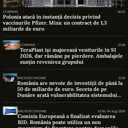
14:05
COMPANII
Polonia atacă în instanță decizia privind
vaccinurile Pfizer. Miza: un contract de 1,3
miliarde de euro
12:48
COMPANII
TeraPlast își majorează veniturile în S1
2026, dar rămâne pe pierdere. Ambalajele
susțin revenirea grupului
11:59
MACROECONOMIE
România are nevoie de investiții de până la
50 de miliarde de euro. Seceta de pe
Dunăre arată vulnerabilitatea sistemului
energetic
13:56, 04 Aug 2026
MACROECONOMIE
Comisia Europeană a finalizat evaluarea
BID. România poate utiliza un nou