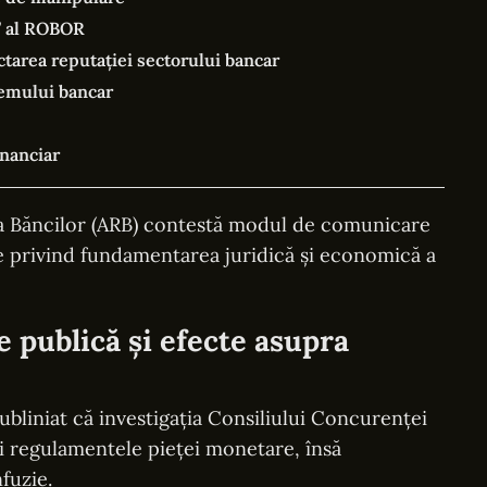
t” al ROBOR
ctarea reputației sectorului bancar
temului bancar
inanciar
 a Băncilor (ARB) contestă modul de comunicare
iate privind fundamentarea juridică și economică a
e publică și efecte asupra
ubliniat că investigația Consiliului Concurenței
ici regulamentele pieței monetare, însă
fuzie.