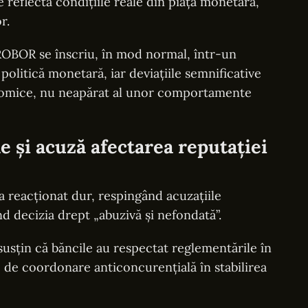
 reflectă condițiile reale din piața monetară,
r.
e ROBOR se înscriu, în mod normal, într-un
 politică monetară, iar deviațiile semnificative
onomice, nu neapărat al unor comportamente
e și acuză afectarea reputației
a reacționat dur, respingând acuzațiile
nd decizia drept „abuzivă și nefondată”.
susțin că băncile au respectat reglementările în
e de coordonare anticoncurențială în stabilirea