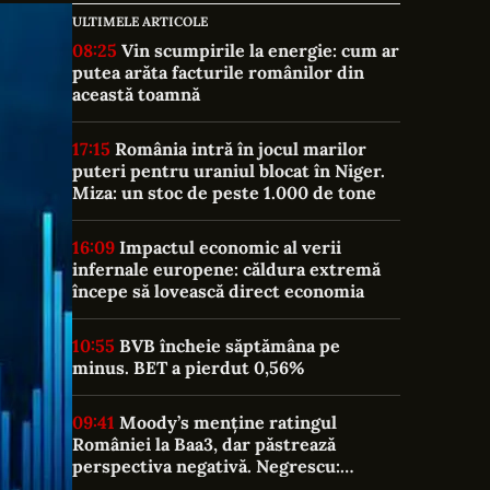
ULTIMELE ARTICOLE
08:25
Vin scumpirile la energie: cum ar
putea arăta facturile românilor din
această toamnă
17:15
România intră în jocul marilor
puteri pentru uraniul blocat în Niger.
Miza: un stoc de peste 1.000 de tone
16:09
Impactul economic al verii
infernale europene: căldura extremă
începe să lovească direct economia
10:55
BVB încheie săptămâna pe
minus. BET a pierdut 0,56%
09:41
Moody’s menține ratingul
României la Baa3, dar păstrează
perspectiva negativă. Negrescu:
România „nu a câștigat nimic, a evitat o