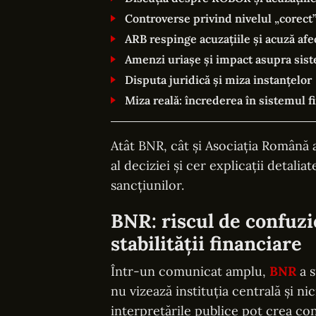
Controverse privind nivelul „corec
ARB respinge acuzațiile și acuză afe
Amenzi uriașe și impact asupra sis
Disputa juridică și miza instanțelor
Miza reală: încrederea în sistemul f
Atât BNR, cât și Asociația Română
al deciziei și cer explicații detal
sancțiunilor.
BNR: riscul de confuzi
stabilității financiare
Într-un comunicat amplu,
BNR
a s
nu vizează instituția centrală și n
interpretările publice pot crea con