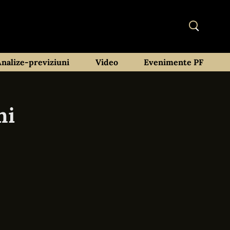
Analize-previziuni
Video
Evenimente PF
ni