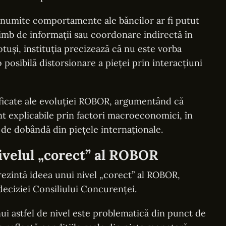
anumite comportamente ale băncilor ar fi putut
himb de informații sau coordonare indirectă în
tuși, instituția precizează că nu este vorba
 posibilă distorsionare a pieței prin interacțiuni
ificate ale evoluției ROBOR, argumentând că
unt explicabile prin factori macroeconomici, în
le de dobândă din piețele internaționale.
ivelul „corect” al ROBOR
rezintă ideea unui nivel „corect” al ROBOR,
deciziei Consiliului Concurenței.
ui astfel de nivel este problematică din punct de