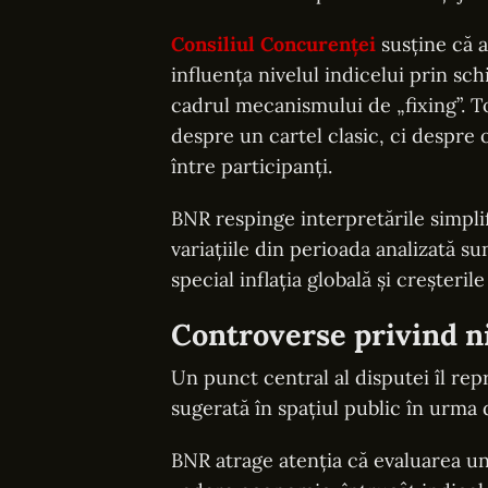
Consiliul Concurenței
susține că 
influența nivelul indicelui prin sc
cadrul mecanismului de „fixing”. To
despre un cartel clasic, ci despre o
între participanți.
BNR respinge interpretările simpl
variațiile din perioada analizată s
special inflația globală și creșteri
Controverse privind n
Un punct central al disputei îl rep
sugerată în spațiul public în urma 
BNR atrage atenția că evaluarea un