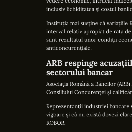
vedere economic, întrucât indicele
inclusiv lichiditatea și costul banilo
Instituția mai susține că variațiil
interval relativ apropiat de rata de
sunt rezultatul unor condiții ec
anticoncurențiale.
ARB respinge acuzațiil
sectorului bancar
Asociația Română a Băncilor (ARB) 
Consiliului Concurenței și calificâ
Reprezentanții industriei bancare 
vigoare și că nu există dovezi clar
ROBOR.