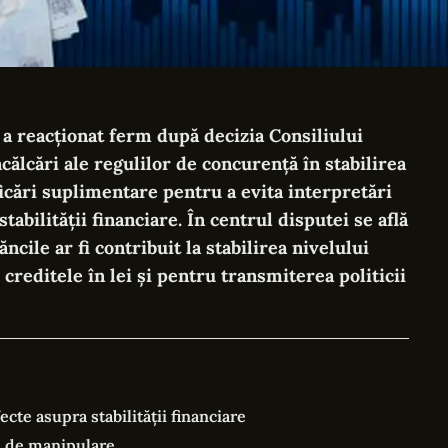
a reacționat ferm după decizia Consiliului
ălcări ale regulilor de concurență în stabilirea
icări suplimentare pentru a evita interpretări
tabilității financiare. În centrul disputei se află
ncile ar fi contribuit la stabilirea nivelului
reditele în lei și pentru transmiterea politicii
ecte asupra stabilității financiare
e de manipulare