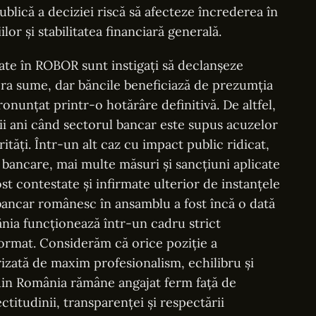
blică a deciziei riscă să afecteze încrederea în
lor și stabilitatea financiară generală.
rate în ROBOR sunt instigați să declanșeze
ra sume, dar băncile beneficiază de prezumția
ronunțat printr-o hotărâre definitivă. De altfel,
ii ani când sectorul bancar este supus acuzelor
ități. Într-un alt caz cu impact public ridicat,
 bancare, mai multe măsuri și sancțiuni aplicate
st contestate și infirmate ulterior de instanțele
bancar românesc în ansamblu a fost încă o dată
nia funcționează într-un cadru strict
ormat. Considerăm că orice poziție a
erizată de maxim profesionalism, echilibru și
 din România rămâne angajat ferm față de
ctitudinii, transparenței și respectării