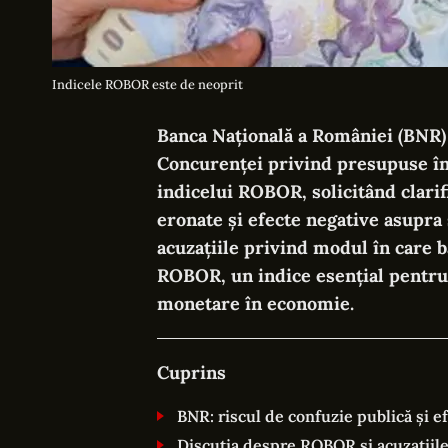
Indicele ROBOR este de neoprit
Banca Națională a României (BNR) 
Concurenței privind presupuse înc
indicelui ROBOR, solicitând clarif
eronate și efecte negative asupra s
acuzațiile privind modul în care bă
ROBOR, un indice esențial pentru c
monetare în economie.
Cuprins
BNR: riscul de confuzie publică și ef
Discuția despre ROBOR și acuzațiil