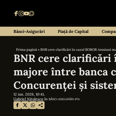
Bănci-Asigurări
Piață de Capital
Compan
Prima pagină
»
BNR cere clarificări în cazul ROBOR: tensiuni m
BNR cere clarificări
majore între banca c
Concurenței și sist
12 iun. 2026, 10:41,
Gabriel Nițulescu
în
BĂNCI-ASIGURĂRI-IFN