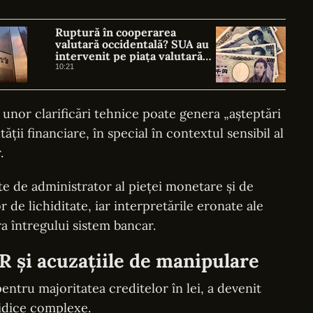
Ruptură în cooperarea
valutară occidentală? SUA au
intervenit pe piața valutară
fără să consulte BCE
10:21
 unor clarificări tehnice poate genera „așteptări
ității financiare, în special în contextul sensibil al
.
ste de administrator al pieței monetare și de
 de lichiditate, iar interpretările eronate ale
a întregului sistem bancar.
 și acuzațiile de manipulare
entru majoritatea creditelor în lei, a devenit
ridice complexe.