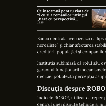
Ce înseamnă pentru viața de
zi cu zi a românilor ratingul
„Baa3 cu perspectivă
negativă” acordat de agențiile
12:15
financiare
Banca centrală avertizează că lipsa
nerealiste” și chiar afectarea stabil
creditării populației și companiilor
Instituția subliniază că rolul său e
garant al funcționării mecanismelor
deciziei pot afecta percepția asupr
Discuția despre ROBOR
Indicele ROBOR, utilizat ca reper p
centrul unei dispute tehnice și ju