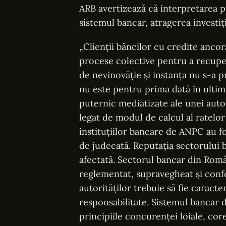
ARB avertizează că interpretarea pu
sistemul bancar, atragerea investiții
„Clienții băncilor cu credite anco
procese colective pentru a recupe
de nevinovăție și instanța nu s-a p
nu este pentru prima dată în ultim
puternic mediatizate ale unei autor
legat de modul de calcul al ratelor
instituțiilor bancare de ANPC au fo
de judecată. Reputația sectorului 
afectată. Sectorul bancar din Româ
reglementat, supravegheat și conf
autorităților trebuie să fie caract
responsabilitate. Sistemul bancar
principiile concurenței loiale, core