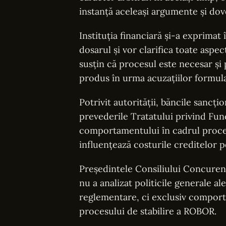
instanță aceleași argumente și dove
Instituția financiară și-a exprimat
dosarul și vor clarifica toate aspe
susțin că procesul este necesar și
produs în urma acuzațiilor formulat
Potrivit autorității, băncile sancți
prevederile Tratatului privind Fu
comportamentului în cadrul proced
influențează costurile creditelor 
Președintele Consiliului Concurenț
nu a analizat politicile generale a
reglementare, ci exclusiv comporta
procesului de stabilire a ROBOR.