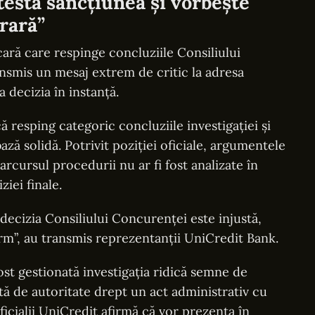
estă sancțiunea și vorbește
trară”
cară care respinge concluziile Consiliului
nsmis un mesaj extrem de critic la adresa
 decizia în instanță.
ă resping categoric concluziile investigației și
ză solidă. Potrivit poziției oficiale, argumentele
arcursul procedurii nu ar fi fost analizate în
iei finale.
 decizia Consiliului Concurenței este injustă,
m”, au transmis reprezentanții UniCredit Bank.
ost gestionată investigația ridică semne de
tă de autoritate drept un act administrativ cu
oficialii UniCredit afirmă că vor prezenta în