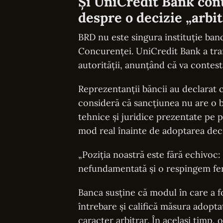
Și UniCredit Bank cont
despre o decizie „arbi
BRD nu este singura instituție ban
Concurenței. UniCredit Bank a tra
autorității, anunțând că va contesta
Reprezentanții băncii au declarat c
consideră că sancțiunea nu are o ba
tehnice și juridice prezentate pe p
mod real înainte de adoptarea deciz
„Poziția noastră este fără echivoc:
nefundamentată și o respingem fer
Banca susține că modul în care a f
întrebare și califică măsura adopta
caracter arbitrar. În același timp, 