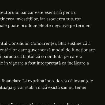
a sectorului bancar este esențială pentru
inerea investițiilor, iar asocierea tuturor
țiale poate produce efecte negative pe termen
țul Consiliului Concurenței, BRD susține că a
lementărilor care guvernează modul de funcționare
ră paradoxal faptul că o conduită pe care o
în vigoare a fost interpretată ca încălcare a
i financiare își exprimă încrederea că instanțele
ituația și vor stabili dacă există sau nu temei