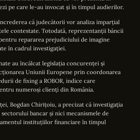
zi pe care le-au invocat și în timpul audierilor.
 încrederea că judecătorii vor analiza imparțial
ctele contestate. Totodată, reprezentanții băncii
 pentru repararea prejudiciului de imagine
e în cadrul investigației.
onate au încălcat legislația concurenței și
ncționarea Uniunii Europene prin coordonarea
urii de fixing a ROBOR, indice care
pentru numeroși clienți din România.
ei, Bogdan Chirițoiu, a precizat că investigația
le sectorului bancar și nici mecanismele de
mentul instituțiilor financiare în timpul