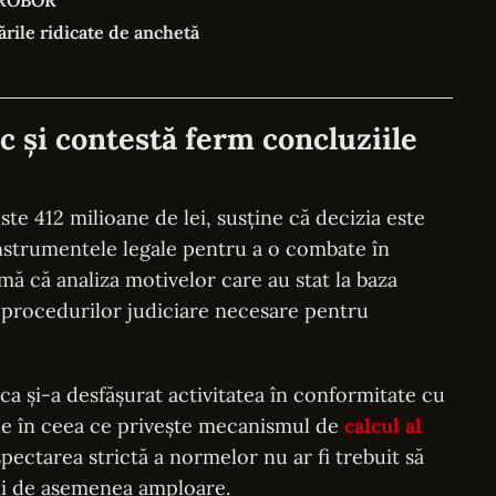
l ROBOR
ările ridicate de anchetă
c și contestă ferm concluziile
te 412 milioane de lei, susține că decizia este
e instrumentele legale pentru a o combate în
rmă că analiza motivelor care au stat la baza
ea procedurilor judiciare necesare pentru
nca și-a desfășurat activitatea în conformitate cu
bile în ceea ce privește mecanismul de
calcul al
spectarea strictă a normelor nu ar fi trebuit să
ni de asemenea amploare.