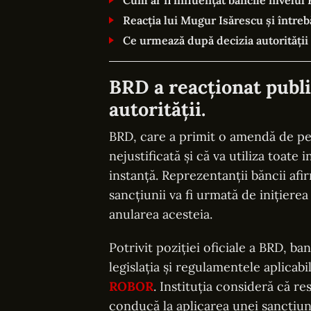
Cum ar fi influențat băncile nivelu
Reacția lui Mugur Isărescu și întreb
Ce urmează după decizia autorității
BRD a reacționat publi
autorității.
BRD, care a primit o amendă de pes
nejustificată și că va utiliza toat
instanță. Reprezentanții băncii afi
sancțiunii va fi urmată de inițier
anularea acesteia.
Potrivit poziției oficiale a BRD, ba
legislația și regulamentele aplica
ROBOR
. Instituția consideră că re
conducă la aplicarea unei sancțiu