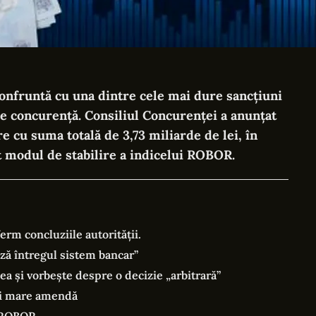
onfruntă cu una dintre cele mai dure sancțiuni
de concurență. Consiliul Concurenței a anunțat
e cu suma totală de 3,73 miliarde de lei, în
t modul de stabilire a indicelui ROBOR.
erm concluziile autorității.
ză întregul sistem bancar”
a și vorbește despre o decizie „arbitrară”
ai mare amendă