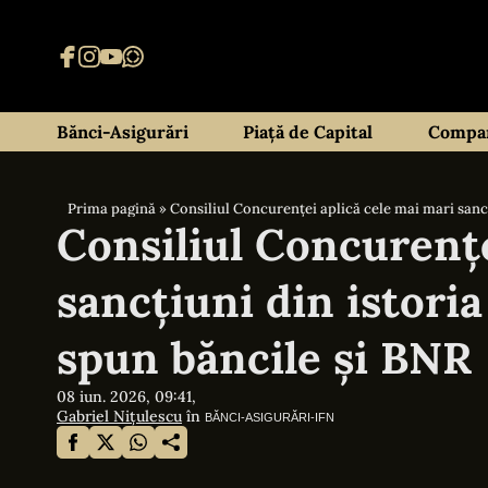
Bănci-Asigurări
Piață de Capital
Compan
Prima pagină
»
Consiliul Concurenței aplică cele mai mari sancț
Consiliul Concurențe
sancțiuni din istoria
spun băncile și BNR
08 iun. 2026, 09:41,
Gabriel Nițulescu
în
BĂNCI-ASIGURĂRI-IFN