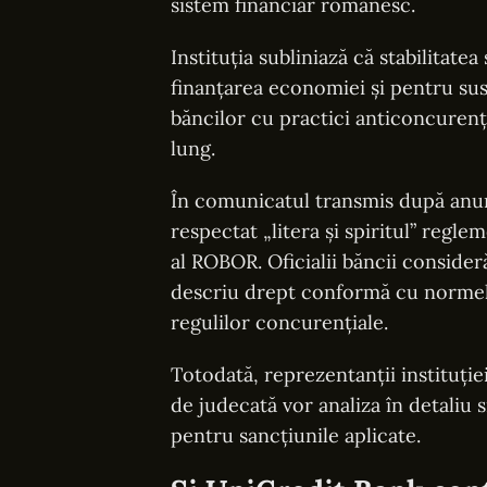
sistem financiar românesc.
Instituția subliniază că stabilitate
finanțarea economiei și pentru susț
băncilor cu practici anticoncuren
lung.
În comunicatul transmis după anun
respectat „litera și spiritul” reg
al ROBOR. Oficialii băncii conside
descriu drept conformă cu normele 
regulilor concurențiale.
Totodată, reprezentanții instituție
de judecată vor analiza în detaliu s
pentru sancțiunile aplicate.