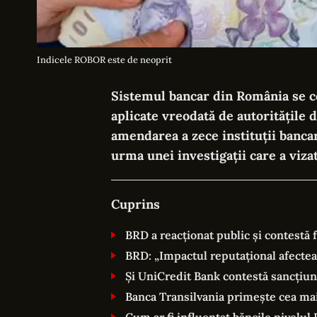
Indicele ROBOR este de neoprit
Sistemul bancar din România se c
aplicate vreodată de autoritățile 
amendarea a zece instituții bancar
urma unei investigații care a viza
Cuprins
BRD a reacționat public și contestă f
BRD: „Impactul reputațional afectea
Și UniCredit Bank contestă sancțiune
Banca Transilvania primește cea m