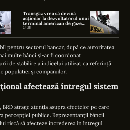
Transgaz vrea să devină
acționar la dezvoltatorul unui
terminal american de gaze
naturale lichefiate
14:25
bil pentru sectorul bancar, după ce autoritatea
ai multe bănci și-ar fi coordonat
 de stabilire a indicelui utilizat ca referință
 populației și companiilor.
ional afectează întregul sistem
, BRD atrage atenția asupra efectelor pe care
ra percepției publice. Reprezentanții băncii
ui riscă să afecteze încrederea în întregul