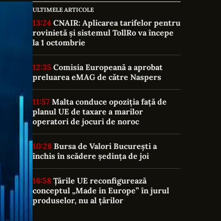
ULTIMELE ARTICOLE
13:24
CNAIR: Aplicarea tarifelor pentru
rovinietă și sistemul TollRo va începe
la 1 octombrie
12:35
Comisia Europeană a aprobat
preluarea eMAG de către Naspers
11:57
Malta conduce opoziția față de
planul UE de taxare a marilor
operatori de jocuri de noroc
10:28
Bursa de Valori București a
închis în scădere ședința de joi
16:58
Țările UE reconfigurează
conceptul „Made in Europe” în jurul
produselor, nu al țărilor