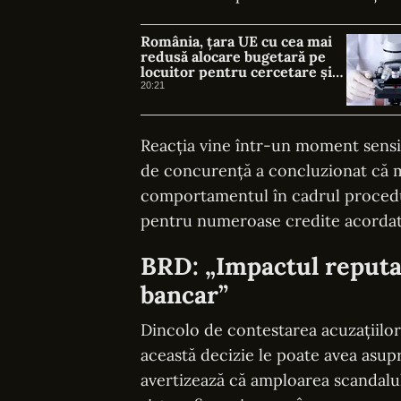
România, țara UE cu cea mai
redusă alocare bugetară pe
locuitor pentru cercetare și
dezvoltare, în 2025
20:21
Reacția vine într-un moment sensi
de concurență a concluzionat că m
comportamentul în cadrul procedurii
pentru numeroase credite acordate
BRD: „Impactul reputaț
bancar”
Dincolo de contestarea acuzațiilor
această decizie le poate avea asup
avertizează că amploarea scandalul