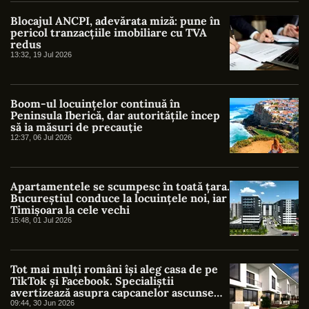
Blocajul ANCPI, adevărata miză: pune în
pericol tranzacțiile imobiliare cu TVA
redus
13:32, 19 Jul 2026
Boom-ul locuințelor continuă în
Peninsula Iberică, dar autoritățile încep
să ia măsuri de precauție
12:37, 06 Jul 2026
Apartamentele se scumpesc în toată țara.
Bucureștiul conduce la locuințele noi, iar
Timișoara la cele vechi
15:48, 01 Jul 2026
Tot mai mulți români își aleg casa de pe
TikTok și Facebook. Specialiștii
avertizează asupra capcanelor ascunse
din ofertele online
09:44, 30 Jun 2026