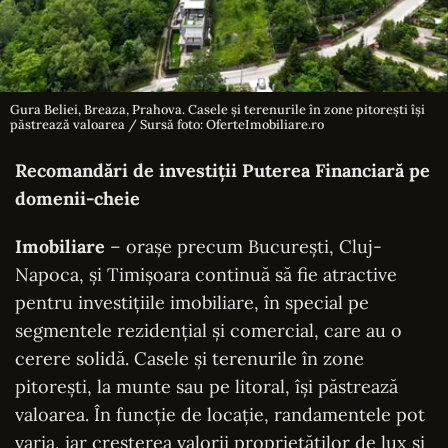
Gura Beliei, Breaza, Prahova. Casele și terenurile în zone pitorești își
păstrează valoarea / Sursă foto: OferteImobiliare.ro
Recomandări de investiții Puterea Financiară pe
domenii-cheie
Imobiliare
– orașe precum București, Cluj-
Napoca, și Timișoara continuă să fie atractive
pentru investițiile imobiliare, în special pe
segmentele rezidențial și comercial, care au o
cerere solidă. Casele și terenurile în zone
pitorești, la munte sau pe litoral, își păstrează
valoarea. În funcție de locație, randamentele pot
varia, iar creșterea valorii proprietăților de lux și