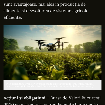
sunt avantajoase, mai ales în producția de
alimente și dezvoltarea de sisteme agricole
eficiente.
IA în agricultură. Dronele vor prelua multe dintre atribuțiile fermierilor. Ponturi
pentru investiții în România 2025/Sursă foto: https://youthplatformafrica.com/
Acțiuni și obligațiuni
– Bursa de Valori București
(BVB) este atractivă, cu randamente bune pentru