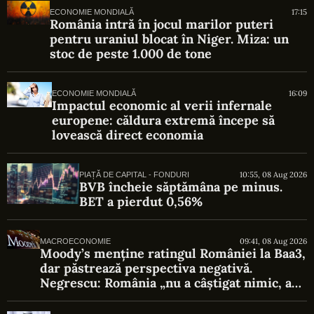
17:15
ECONOMIE MONDIALĂ
România intră în jocul marilor puteri
pentru uraniul blocat în Niger. Miza: un
stoc de peste 1.000 de tone
16:09
ECONOMIE MONDIALĂ
Impactul economic al verii infernale
europene: căldura extremă începe să
lovească direct economia
10:55, 08 Aug 2026
PIAȚĂ DE CAPITAL - FONDURI
BVB încheie săptămâna pe minus.
BET a pierdut 0,56%
09:41, 08 Aug 2026
MACROECONOMIE
Moody’s menține ratingul României la Baa3,
dar păstrează perspectiva negativă.
Negrescu: România „nu a câștigat nimic, a
evitat o pierdere”