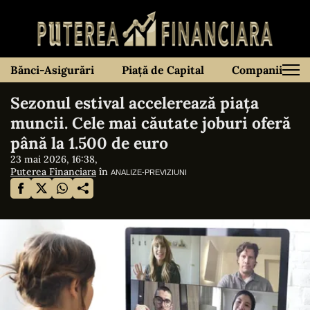
Bănci-Asigurări
Piață de Capital
Companii
Sezonul estival accelerează piața
muncii. Cele mai căutate joburi oferă
până la 1.500 de euro
23 mai 2026, 16:38,
Puterea Financiara
în
ANALIZE-PREVIZIUNI