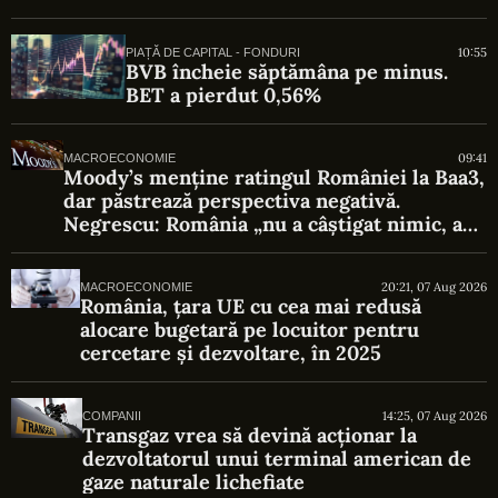
10:55
PIAȚĂ DE CAPITAL - FONDURI
BVB încheie săptămâna pe minus.
BET a pierdut 0,56%
09:41
MACROECONOMIE
Moody’s menține ratingul României la Baa3,
dar păstrează perspectiva negativă.
Negrescu: România „nu a câștigat nimic, a
evitat o pierdere”
20:21, 07 Aug 2026
MACROECONOMIE
România, țara UE cu cea mai redusă
alocare bugetară pe locuitor pentru
cercetare și dezvoltare, în 2025
14:25, 07 Aug 2026
COMPANII
Transgaz vrea să devină acționar la
dezvoltatorul unui terminal american de
gaze naturale lichefiate