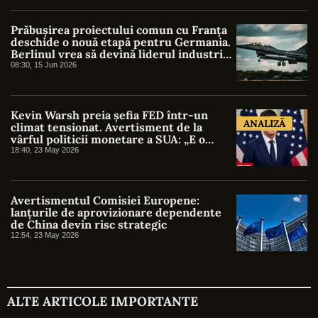
Prăbușirea proiectului comun cu Franța
deschide o nouă etapă pentru Germania.
Berlinul vrea să devină liderul industriei
aerospațiale europene. Ce ar trebui să
08:30, 15 Jun 2026
facă România?
Kevin Warsh preia șefia FED într-un
ANALIZĂ
climat tensionat. Avertisment de la
vârful politicii monetare a SUA: „E o
nebunie să vorbești despre reduceri de
18:40, 23 May 2026
dobândă în viitorul apropiat”
Avertismentul Comisiei Europene:
lanțurile de aprovizionare dependente
de China devin risc strategic
12:54, 23 May 2026
ALTE ARTICOLE IMPORTANTE