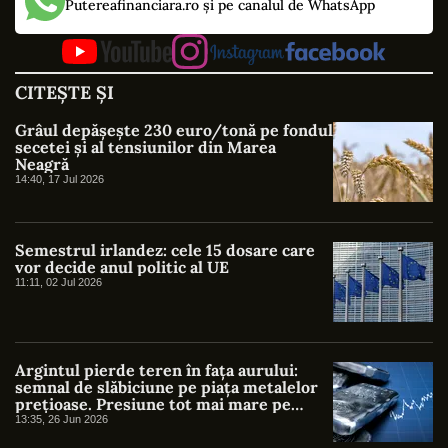
Putereafinanciara.ro și pe canalul de WhatsApp
CITEȘTE ȘI
Grâul depășește 230 euro/tonă pe fondul
secetei și al tensiunilor din Marea
Neagră
14:40, 17 Jul 2026
Semestrul irlandez: cele 15 dosare care
vor decide anul politic al UE
11:11, 02 Jul 2026
Argintul pierde teren în fața aurului:
semnal de slăbiciune pe piața metalelor
prețioase. Presiune tot mai mare pe
argint după maximele din ianuarie
13:35, 26 Jun 2026