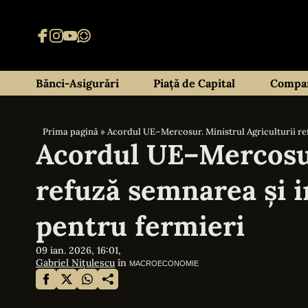
Bănci-Asigurări
Piață de Capital
Compan
Prima pagină
»
Acordul UE–Mercosur. Ministrul Agriculturii re
Acordul UE–Mercosur
refuză semnarea și i
pentru fermieri
09 ian. 2026, 16:01,
Gabriel Nițulescu
în
MACROECONOMIE