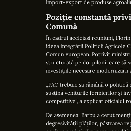
import-export de produse agroalime
Poziție constantă privi
Comună
În cadrul aceleiași reuniuni, Flori
ideea integrării Politicii Agricol
Comun european. Potrivit ministrul
structurată pe doi piloni, care să su
investițiile necesare modernizării a
„PAC trebuie să rămână o politică d
susțină veniturile fermierilor și in
competitive”, a explicat oficialul 
De asemenea, Barbu a cerut menține
degresivității plăților, păstrarea r