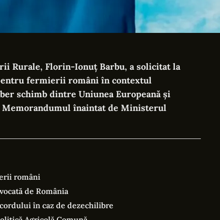
ii Rurale, Florin-Ionuț Barbu, a solicitat la
pentru fermierii români în contextul
liber schimb dintre Uniunea Europeană și
e Memorandumul înaintat de Ministerul
erii români
nvocată de România
ordului în caz de dezechilibre
Politică Agricolă Comună