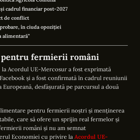
i cadrul financiar post-2027
t de conflict
robare, în ciuda opoziției
a alimentară”
 pentru fermierii români
re la Acordul UE-Mercosur a fost exprimată
 Facebook și a fost confirmată în cadrul reuniunii
ea Europeană, desfășurată pe parcursul a două
plimentare pentru fermierii noștri și menținerea
abile, care să ofere un sprijin real fermelor și
 fermierii români și nu am semnat
rul Economiei cu privire la
Acordul UE-