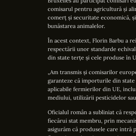
Bruxelles au participat comisari e
comisarul pentru agricultură și al
comerț și securitate economică, și
bunăstarea animalelor.
În acest context, Florin Barbu a re
respectării unor standarde echiva
din state terțe și cele produse în
„Am transmis și comisarilor europe
garanteze că importurile din state
aplicabile fermierilor din UE, incl
mediului, utilizării pesticidelor sa
Oficialul român a subliniat că resp
fiecărui stat membru, prin mecanis
asigurăm că produsele care intră 