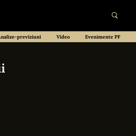
Analize-previziuni
Video
Evenimente PF
i