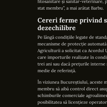
fitosanitare și sanitar-veterinare, 
stat membru”, a mai arătat Barbu.
Cereri ferme privind 
dezechilibre
Pe lângă condițiile legate de sta
mecanisme de protecție automată p
Agriculturii a solicitat ca Acordul
care importurile realizate în cond
trei ani sau dacă prețurile interne
medie de referință.
În viziunea Bucureștiului, aceste 
membru să aibă control direct asu
schimburile comerciale agroalimen
posibilitatea să licențieze operato