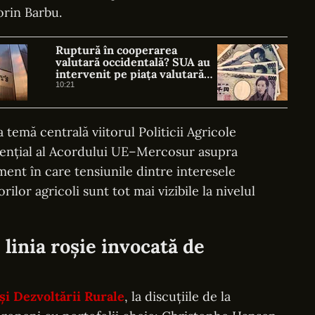
lorin Barbu.
Ruptură în cooperarea
valutară occidentală? SUA au
intervenit pe piața valutară
fără să consulte BCE
10:21
 temă centrală viitorul Politicii Agricole
tențial al Acordului UE–Mercosur asupra
ent în care tensiunile dintre interesele
lor agricoli sunt tot mai vizibile la nivelul
linia roșie invocată de
și Dezvoltării Rurale
, la discuțiile de la