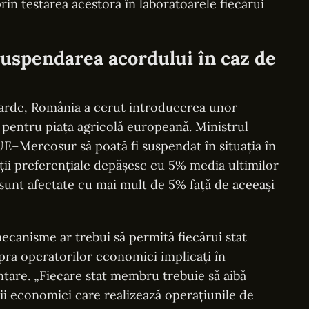
prin testarea acestora în laboratoarele fiecărui
suspendarea acordului în caz de
ndarde, România a cerut introducerea unor
entru piața agricolă europeană. Ministrul
 UE–Mercosur să poată fi suspendat în situația în
iții preferențiale depășesc cu 5% media ultimilor
 sunt afectate cu mai mult de 5% față de aceeași
mecanisme ar trebui să permită fiecărui stat
pra operatorilor economici implicați în
tare. „Fiecare stat membru trebuie să aibă
rii economici care realizează operațiunile de