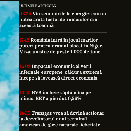
ULTIMELE ARTICOLE
08:25
Vin scumpirile la energie: cum ar
putea arăta facturile românilor din
această toamnă
17:15
România intră în jocul marilor
puteri pentru uraniul blocat în Niger.
Miza: un stoc de peste 1.000 de tone
16:09
Impactul economic al verii
infernale europene: căldura extremă
începe să lovească direct economia
10:55
BVB încheie săptămâna pe
minus. BET a pierdut 0,56%
14:25
Transgaz vrea să devină acționar
la dezvoltatorul unui terminal
american de gaze naturale lichefiate