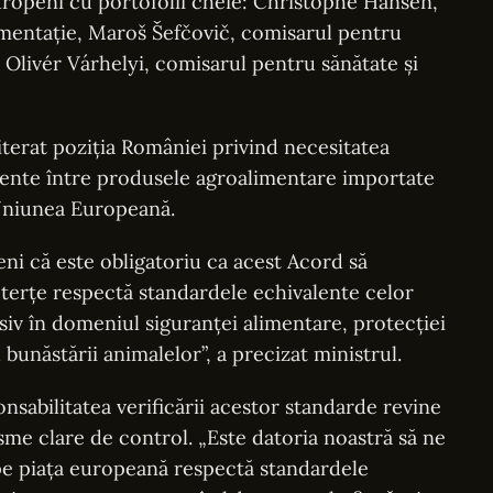
uropeni cu portofolii cheie: Christophe Hansen,
imentație, Maroš Šefčovič, comisarul pentru
 Olivér Várhelyi, comisarul pentru sănătate și
iterat poziția României privind necesitatea
lente între produsele agroalimentare importate
 Uniunea Europeană.
ni că este obligatoriu ca acest Acord să
 terțe respectă standardele echivalente celor
usiv în domeniul siguranței alimentare, protecției
u bunăstării animalelor”, a precizat ministrul.
onsabilitatea verificării acestor standarde revine
me clare de control. „Este datoria noastră să ne
pe piața europeană respectă standardele