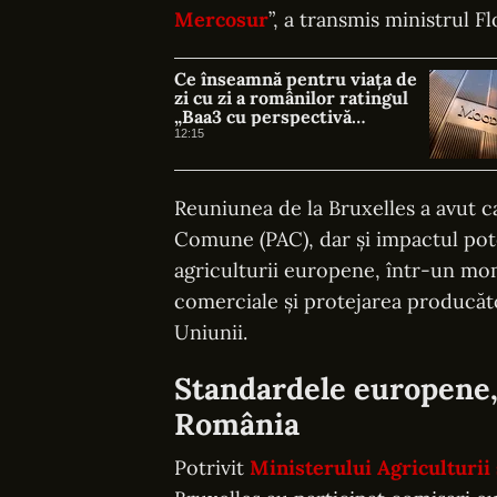
Mercosur
”, a transmis ministrul F
Ce înseamnă pentru viața de
zi cu zi a românilor ratingul
„Baa3 cu perspectivă
negativă” acordat de agențiile
12:15
financiare
Reuniunea de la Bruxelles a avut ca
Comune (PAC), dar și impactul po
agriculturii europene, într-un mom
comerciale și protejarea producători
Uniunii.
Standardele europene, 
România
Potrivit
Ministerului Agriculturii 