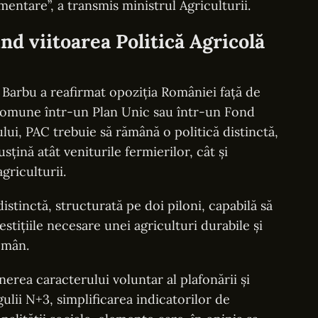
ntare”, a transmis ministrul Agriculturii.
nd viitoarea Politică Agricolă
n Barbu a reafirmat opoziția României față de
e Comune într-un Plan Unic sau într-un Fond
ui, PAC trebuie să rămână o politică distinctă,
sțină atât veniturile fermierilor, cât și
griculturii.
istinctă, structurată pe doi piloni, capabilă să
vestițiile necesare unei agriculturi durabile și
român.
rea caracterului voluntar al plafonării și
egulii N+3, simplificarea indicatorilor de